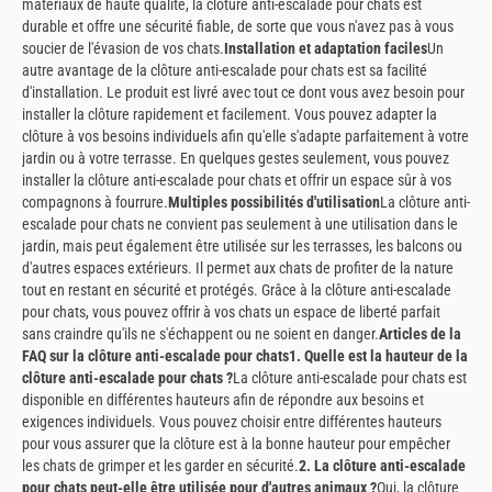
matériaux de haute qualité, la clôture anti-escalade pour chats est
durable et offre une sécurité fiable, de sorte que vous n'avez pas à vous
soucier de l'évasion de vos chats.
Installation et adaptation faciles
Un
autre avantage de la clôture anti-escalade pour chats est sa facilité
d'installation. Le produit est livré avec tout ce dont vous avez besoin pour
installer la clôture rapidement et facilement. Vous pouvez adapter la
clôture à vos besoins individuels afin qu'elle s'adapte parfaitement à votre
jardin ou à votre terrasse. En quelques gestes seulement, vous pouvez
installer la clôture anti-escalade pour chats et offrir un espace sûr à vos
compagnons à fourrure.
Multiples possibilités d'utilisation
La clôture anti-
escalade pour chats ne convient pas seulement à une utilisation dans le
jardin, mais peut également être utilisée sur les terrasses, les balcons ou
d'autres espaces extérieurs. Il permet aux chats de profiter de la nature
tout en restant en sécurité et protégés. Grâce à la clôture anti-escalade
pour chats, vous pouvez offrir à vos chats un espace de liberté parfait
sans craindre qu'ils ne s'échappent ou ne soient en danger.
Articles de la
FAQ sur la clôture anti-escalade pour chats
1. Quelle est la hauteur de la
clôture anti-escalade pour chats ?
La clôture anti-escalade pour chats est
disponible en différentes hauteurs afin de répondre aux besoins et
exigences individuels. Vous pouvez choisir entre différentes hauteurs
pour vous assurer que la clôture est à la bonne hauteur pour empêcher
les chats de grimper et les garder en sécurité.
2. La clôture anti-escalade
pour chats peut-elle être utilisée pour d'autres animaux ?
Oui, la clôture