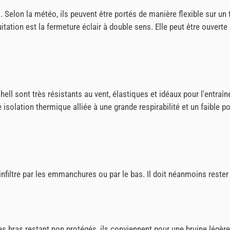
. Selon la météo, ils peuvent être portés de manière flexible sur un 
itation est la fermeture éclair à double sens. Elle peut être ouverte 
shell sont très résistants au vent, élastiques et idéaux pour l'entraîn
solation thermique alliée à une grande respirabilité et un faible po
 s'infiltre par les emmanchures ou par le bas. Il doit néanmoins rest
s bras restant non protégés, ils conviennent pour une bruine légère