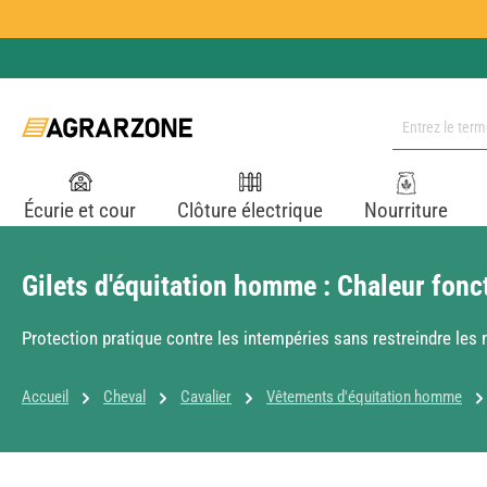
ser au contenu principal
Passer à la recherche
Passer à la navigation principale
Écurie et cour
Clôture électrique
Nourriture
Gilets d'équitation homme : Chaleur fonc
Protection pratique contre les intempéries sans restreindre le
Accueil
Cheval
Cavalier
Vêtements d'équitation homme