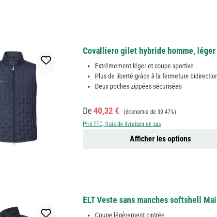
Covalliero gilet hybride homme, léger 
Extrêmement léger et coupe sportive
Plus de liberté grâce à la fermeture bidirectio
Deux poches zippées sécurisées
Prix de vente :
Prix régulier :
De
40,32 €
(économie de 30.47%)
Prix TTC, frais de livraison en sus
Afficher les options
ELT Veste sans manches softshell Ma
Coupe légèrement cintrée