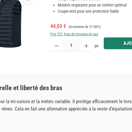
Matière respirante pour un confort optimal
Coupe-vent pour une protection fiable
Prix de vente :
Prix régulier :
44,03 €
(économie de 37.06%)
Prix TTC, frais de livraison en sus
Quantité de produit : Entrez la quantité souhaitée
AJO
pc
elle et liberté des bras
 la mi-saison et la météo variable. Il protège efficacement le torse 
ênes. Cela en fait une alternative appréciée à la veste d'équitation