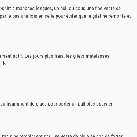
t-shirt à manches longues, un pull ou sous une fine veste de
par le bas une fois en selle pour éviter que le gilet ne remonte et
ement actif. Les jours plus frais, les gilets matelassés
ids.
er suffisamment de place pour porter un pull plus épais en
, mais ne remplacent pas une veste de pluie en cas de fortes