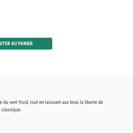
 ou utilisez les boutons pour augmenter ou diminuer la quantité.
UTER AU PANIER
du vent froid, tout en laissant aux bras la liberté de
 classique.