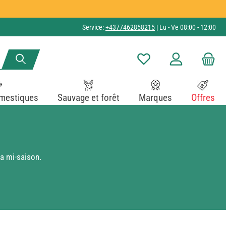
Service:
+4377462858215
| Lu - Ve 08:00 - 12:00
Vous avez 0 articles dans v
mestiques
Sauvage et forêt
Marques
Offres
a mi-saison.