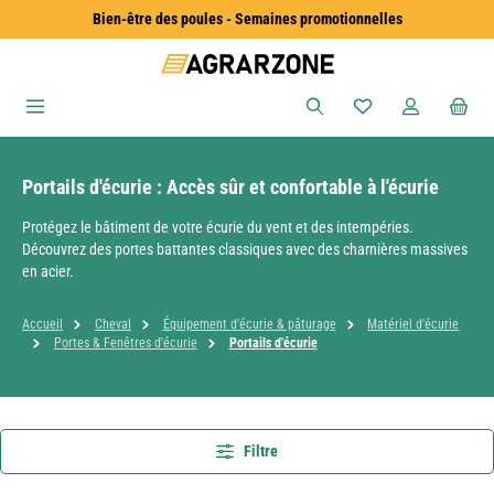
Bien-être des poules - Semaines promotionnelles
Passer au contenu principal
Vous avez 0 articles
Portails d'écurie : Accès sûr et confortable à l'écurie
Protégez le bâtiment de votre écurie du vent et des intempéries.
Découvrez des portes battantes classiques avec des charnières massives
en acier.
Accueil
Cheval
Équipement d'écurie & pâturage
Matériel d'écurie
Portes & Fenêtres d'écurie
Portails d'écurie
Filtre