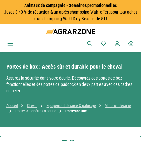
Animaux de compagnie - Semaines promotionnelles
Passer au contenu principal
Jusqu'à 40 % de réduction & un après-shampoing Wahl offert pour tout achat
d'un shampoing Wahl Dirty Beastie de 5 l !
Vous avez 0 articles
Portes de box : Accès sûr et durable pour le cheval
Assurez la sécurité dans votre écurie. Découvrez des portes de box
fonctionnelles et des portes de paddock en deux parties avec des cadres
en acier.
Accueil
Cheval
Équipement d'écurie & pâturage
Matériel d'écurie
Portes & Fenêtres d'écurie
Portes de box