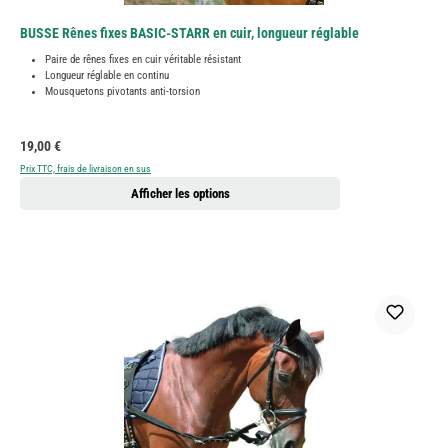
BUSSE Rênes fixes BASIC-STARR en cuir, longueur réglable
Paire de rênes fixes en cuir véritable résistant
Longueur réglable en continu
Mousquetons pivotants anti-torsion
Prix régulier :
19,00 €
Prix TTC, frais de livraison en sus
Afficher les options