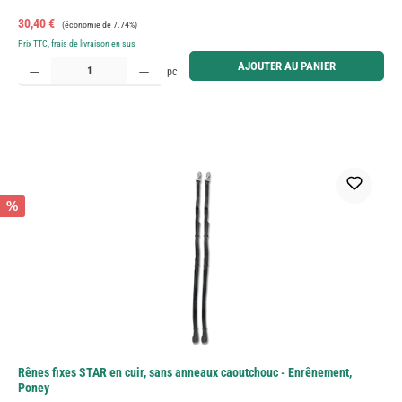
Prix de vente :
Prix régulier :
30,40 €
(économie de 7.74%)
Prix TTC, frais de livraison en sus
Quantité de produit : Entrez la quantité souhaitée ou utilisez les boutons pour augmenter ou diminue
AJOUTER AU PANIER
pc
%
Rênes fixes STAR en cuir, sans anneaux caoutchouc - Enrênement,
Poney