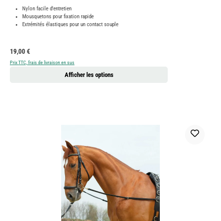
Nylon facile d'entretien
Mousquetons pour fixation rapide
Extrémités élastiques pour un contact souple
Prix régulier :
19,00 €
Prix TTC, frais de livraison en sus
Afficher les options