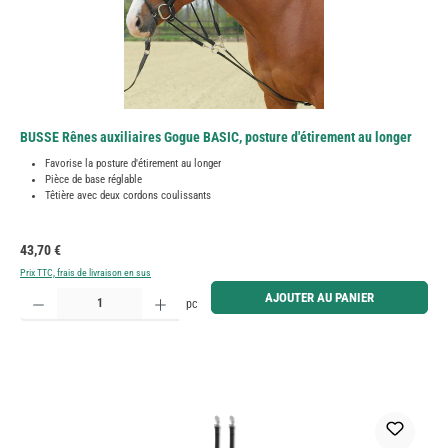
BUSSE Rênes auxiliaires Gogue BASIC, posture d'étirement au longer
Favorise la posture d'étirement au longer
Pièce de base réglable
Têtière avec deux cordons coulissants
Prix régulier :
43,70 €
Prix TTC, frais de livraison en sus
Quantité de produit : Entrez la quantité souhaitée ou utilisez les boutons pour augmenter ou diminue
AJOUTER AU PANIER
pc