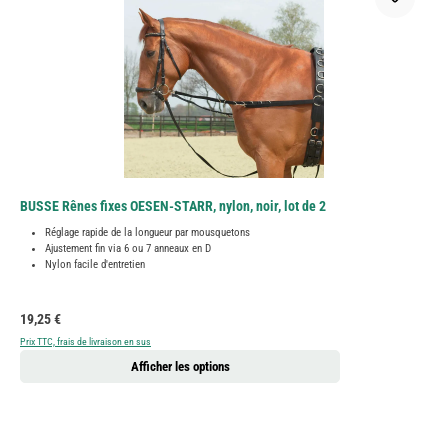
BUSSE Rênes fixes OESEN-STARR, nylon, noir, lot de 2
Réglage rapide de la longueur par mousquetons
Ajustement fin via 6 ou 7 anneaux en D
Nylon facile d'entretien
Prix régulier :
19,25 €
Prix TTC, frais de livraison en sus
Afficher les options