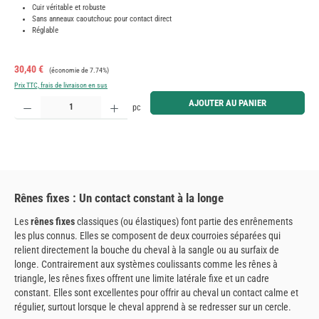
Cuir véritable et robuste
Sans anneaux caoutchouc pour contact direct
Réglable
Prix de vente :
Prix régulier :
30,40 €
(économie de 7.74%)
Prix TTC, frais de livraison en sus
Quantité de produit : Entrez la quantité souhaitée ou utilisez les boutons pour augmenter ou diminue
AJOUTER AU PANIER
pc
Rênes fixes : Un contact constant à la longe
Les
rênes fixes
classiques (ou élastiques) font partie des enrênements
les plus connus. Elles se composent de deux courroies séparées qui
relient directement la bouche du cheval à la sangle ou au surfaix de
longe. Contrairement aux systèmes coulissants comme les rênes à
triangle, les rênes fixes offrent une limite latérale fixe et un cadre
constant. Elles sont excellentes pour offrir au cheval un contact calme et
régulier, surtout lorsque le cheval apprend à se redresser sur un cercle.