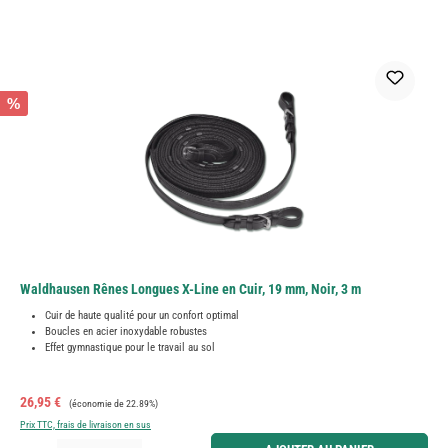
%
Waldhausen Rênes Longues X-Line en Cuir, 19 mm, Noir, 3 m
Cuir de haute qualité pour un confort optimal
Boucles en acier inoxydable robustes
Effet gymnastique pour le travail au sol
Prix de vente :
Prix régulier :
26,95 €
(économie de 22.89%)
Prix TTC, frais de livraison en sus
Quantité de produit : Entrez la quantité souhaitée ou utilisez les boutons pour augmenter ou diminue