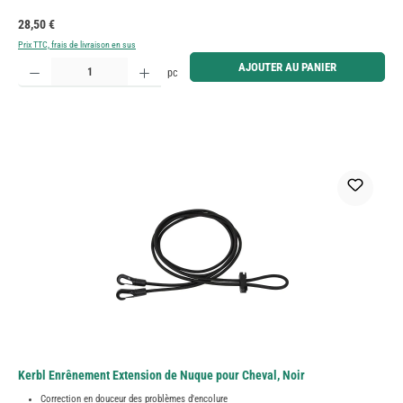
Prix régulier :
28,50 €
Prix TTC, frais de livraison en sus
Quantité de produit : Entrez la quantité souhaitée ou utilisez les boutons pour augmenter ou diminue
AJOUTER AU PANIER
pc
Kerbl Enrênement Extension de Nuque pour Cheval, Noir
Correction en douceur des problèmes d'encolure