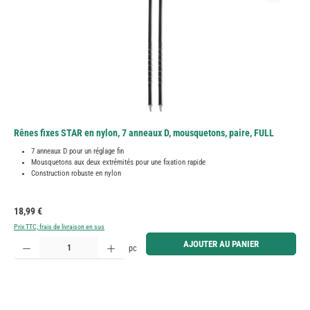
Rênes fixes STAR en nylon, 7 anneaux D, mousquetons, paire, FULL
7 anneaux D pour un réglage fin
Mousquetons aux deux extrémités pour une fixation rapide
Construction robuste en nylon
Prix régulier :
18,99 €
Prix TTC, frais de livraison en sus
Quantité de produit : Entrez la quantité souhaitée ou utilisez les boutons pour augmenter ou diminue
AJOUTER AU PANIER
pc