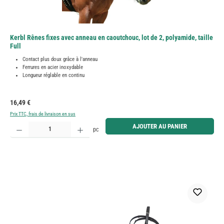
Kerbl Rênes fixes avec anneau en caoutchouc, lot de 2, polyamide, taille
Full
Contact plus doux grâce à l'anneau
Ferrures en acier inoxydable
Longueur réglable en continu
Prix régulier :
16,49 €
Prix TTC, frais de livraison en sus
Quantité de produit : Entrez la quantité souhaitée ou utilisez les boutons pour augmenter ou diminue
AJOUTER AU PANIER
pc