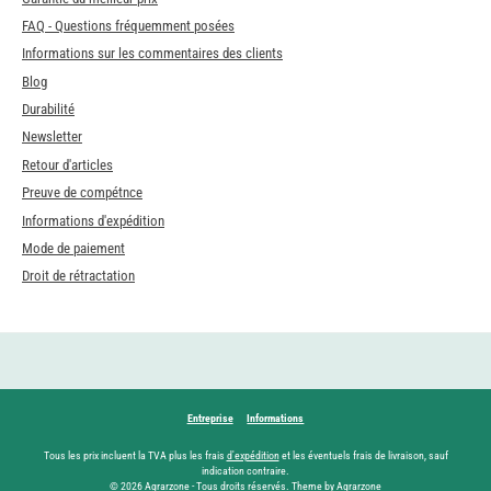
FAQ - Questions fréquemment posées
Informations sur les commentaires des clients
Blog
Durabilité
Newsletter
Retour d'articles
Preuve de compétnce
Informations d'expédition
Mode de paiement
Droit de rétractation
Entreprise
Informations
Tous les prix incluent la TVA plus les frais
d'expédition
et les éventuels frais de livraison, sauf
indication contraire.
© 2026 Agrarzone - Tous droits réservés. Theme by Agrarzone