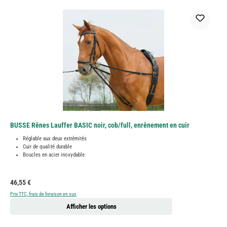
BUSSE Rênes Lauffer BASIC noir, cob/full, enrênement en cuir
Réglable aux deux extrémités
Cuir de qualité durable
Boucles en acier inoxydable
Prix régulier :
46,55 €
Prix TTC, frais de livraison en sus
Afficher les options