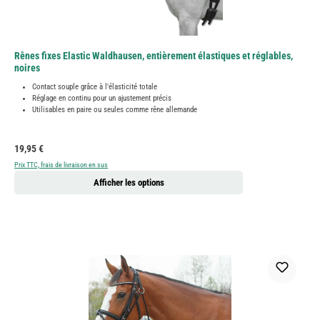
Rênes fixes Elastic Waldhausen, entièrement élastiques et réglables,
noires
Contact souple grâce à l'élasticité totale
Réglage en continu pour un ajustement précis
Utilisables en paire ou seules comme rêne allemande
Prix régulier :
19,95 €
Prix TTC, frais de livraison en sus
Afficher les options