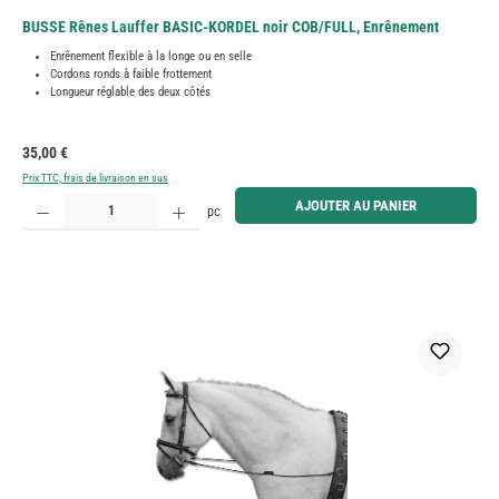
BUSSE Rênes Lauffer BASIC-KORDEL noir COB/FULL, Enrênement
Enrênement flexible à la longe ou en selle
Cordons ronds à faible frottement
Longueur réglable des deux côtés
Prix régulier :
35,00 €
Prix TTC, frais de livraison en sus
Quantité de produit : Entrez la quantité souhaitée ou utilisez les boutons pour augmenter ou diminue
AJOUTER AU PANIER
pc