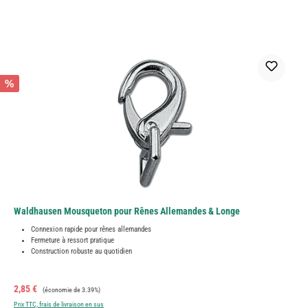
%
Waldhausen Mousqueton pour Rênes Allemandes & Longe
Connexion rapide pour rênes allemandes
Fermeture à ressort pratique
Construction robuste au quotidien
Prix de vente :
Prix régulier :
2,85 €
(économie de 3.39%)
Prix TTC, frais de livraison en sus