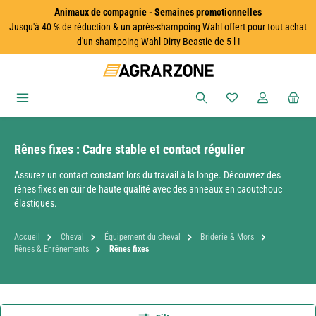
Animaux de compagnie - Semaines promotionnelles
Passer au contenu principal
Jusqu'à 40 % de réduction & un après-shampoing Wahl offert pour tout achat
d'un shampoing Wahl Dirty Beastie de 5 l !
Vous avez 0 articles
Rênes fixes : Cadre stable et contact régulier
Assurez un contact constant lors du travail à la longe. Découvrez des
rênes fixes en cuir de haute qualité avec des anneaux en caoutchouc
élastiques.
Accueil
Cheval
Équipement du cheval
Briderie & Mors
Rênes & Enrênements
Rênes fixes