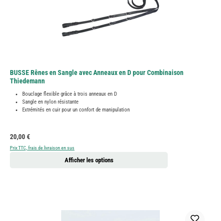
BUSSE Rênes en Sangle avec Anneaux en D pour Combinaison
Thiedemann
Bouclage flexible grâce à trois anneaux en D
Sangle en nylon résistante
Extrémités en cuir pour un confort de manipulation
Prix régulier :
20,00 €
Prix TTC, frais de livraison en sus
Afficher les options