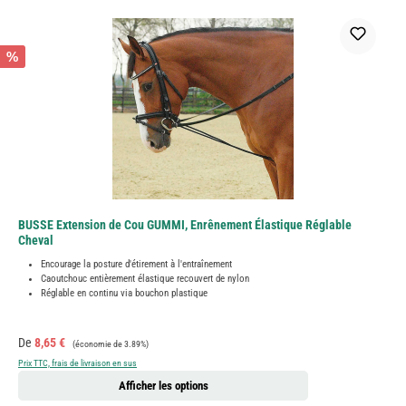
%
BUSSE Extension de Cou GUMMI, Enrênement Élastique Réglable
Cheval
Encourage la posture d'étirement à l'entraînement
Caoutchouc entièrement élastique recouvert de nylon
Réglable en continu via bouchon plastique
Prix de vente :
Prix régulier :
De
8,65 €
(économie de 3.89%)
Prix TTC, frais de livraison en sus
Afficher les options