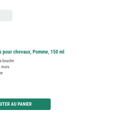
s pour chevaux, Pomme, 150 ml
la bouche
u mors
he
 ou utilisez les boutons pour augmenter ou diminuer la quantité.
UTER AU PANIER