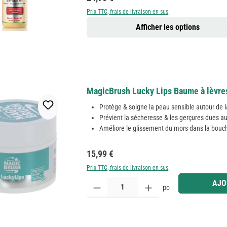
Prix TTC, frais de livraison en sus
Afficher les options
MagicBrush Lucky Lips Baume à lèvre
Protège & soigne la peau sensible autour de 
Prévient la sécheresse & les gerçures dues a
Améliore le glissement du mors dans la bouc
Prix régulier :
15,99 €
Prix TTC, frais de livraison en sus
Quantité de produit : Entrez la quantité souhaitée
AJO
pc