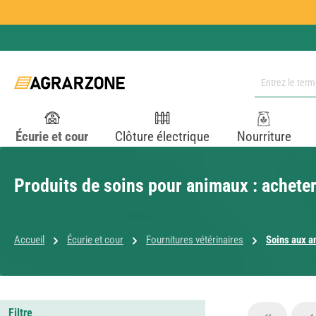
ser au contenu principal
Passer à la recherche
Passer à la navigation principale
Écurie et cour
Clôture électrique
Nourriture
Produits de soins pour animaux : acheter
Accueil
Écurie et cour
Fournitures vétérinaires
Soins aux 
Filtre