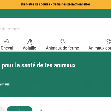
Bien-être des poules - Semaines promotionnelles
Cheval
Volaille
Animaux de ferme
Animaux do
 pour la santé de tes animaux
animaux
Page
Page
1
2