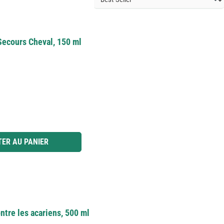
ecours Cheval, 150 ml
 ou utilisez les boutons pour augmenter ou diminuer la quantité.
ER AU PANIER
ntre les acariens, 500 ml