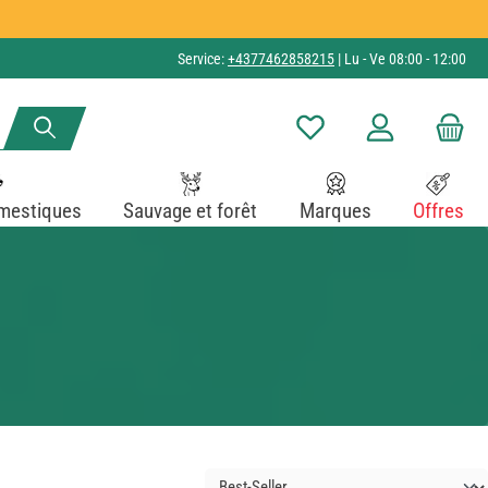
Service:
+4377462858215
| Lu - Ve 08:00 - 12:00
Vous avez 0 articles dans v
mestiques
Sauvage et forêt
Marques
Offres