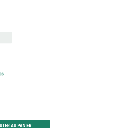
as
 ou utilisez les boutons pour augmenter ou diminuer la quantité.
UTER AU PANIER