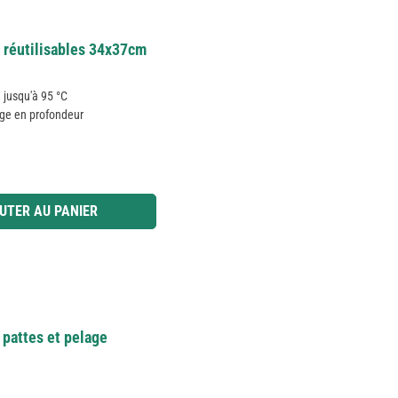
 réutilisables 34x37cm
n jusqu'à 95 °C
age en profondeur
 ou utilisez les boutons pour augmenter ou diminuer la quantité.
UTER AU PANIER
pattes et pelage