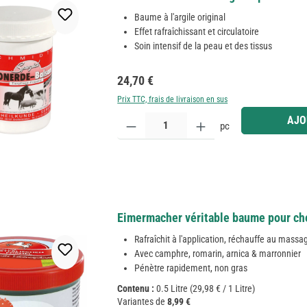
Baume à l'argile original
Effet rafraîchissant et circulatoire
Soin intensif de la peau et des tissus
Prix régulier :
24,70 €
Prix TTC, frais de livraison en sus
Quantité de produit : Entrez la quantité souhaitée
AJO
pc
Eimermacher véritable baume pour chev
Rafraîchit à l'application, réchauffe au massa
Avec camphre, romarin, arnica & marronnier
Pénètre rapidement, non gras
Contenu :
0.5 Litre
(29,98 € / 1 Litre)
Variantes de
8,99 €