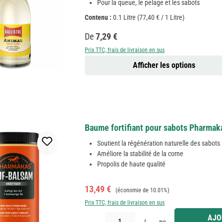
Pour la queue, le pelage et les sabots
Contenu :
0.1 Litre
(77,40 € / 1 Litre)
Prix régulier :
De
7,29 €
Prix TTC, frais de livraison en sus
Afficher les options
Baume fortifiant pour sabots Pharmak
Soutient la régénération naturelle des sabots
Améliore la stabilité de la corne
Propolis de haute qualité
Prix de vente :
Prix régulier :
13,49 €
(économie de 10.01%)
Prix TTC, frais de livraison en sus
Quantité de produit : Entrez la quantité souhaitée
AJO