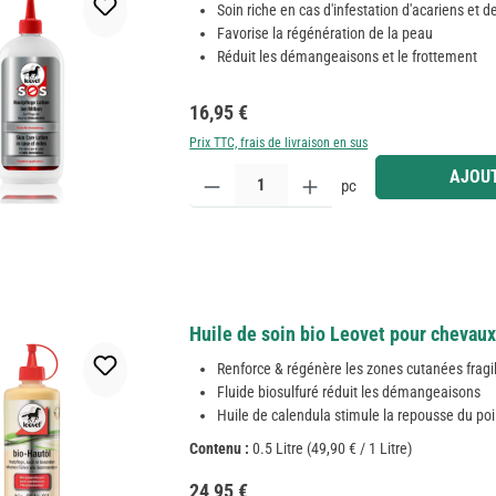
Soin riche en cas d'infestation d'acariens et d
Favorise la régénération de la peau
Réduit les démangeaisons et le frottement
Prix régulier :
16,95 €
Prix TTC, frais de livraison en sus
Quantité de produit : Entrez la quantité souhaitée
AJOUT
pc
Huile de soin bio Leovet pour chevaux
Renforce & régénère les zones cutanées fragi
Fluide biosulfuré réduit les démangeaisons
Huile de calendula stimule la repousse du poi
Contenu :
0.5 Litre
(49,90 € / 1 Litre)
Prix régulier :
24,95 €