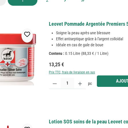
Leovet Pommade Argentée Premiers S
Soigne la peau après une blessure
Effet antiseptique grâce à l'argent colloïdal
Idéale en cas de gale de boue
Contenu :
0.15 Litre
(88,33 € / 1 Litre)
Prix régulier :
13,25 €
Prix TTC, frais de livraison en sus
Quantité de produit : Entrez la quantité souhaitée
AJOUT
pc
Lotion SOS soins de la peau Leovet co