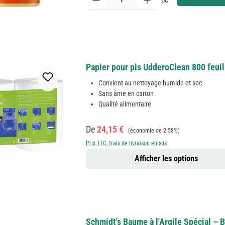
pc
Papier pour pis UdderoClean 800 feui
Convient au nettoyage humide et sec
Sans âme en carton
Qualité alimentaire
Prix de vente :
Prix régulier :
De
24,15 €
(économie de 2.58%)
Prix TTC, frais de livraison en sus
Afficher les options
Schmidt's Baume à l'Argile Spécial – 