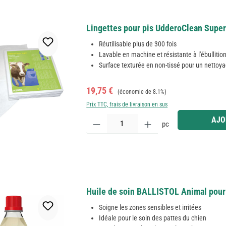
Lingettes pour pis UdderoClean Super
Réutilisable plus de 300 fois
Lavable en machine et résistante à l'ébullitio
Surface texturée en non-tissé pour un nettoy
Prix de vente :
Prix régulier :
19,75 €
(économie de 8.1%)
Prix TTC, frais de livraison en sus
Quantité de produit : Entrez la quantité souhaitée
AJO
pc
Huile de soin BALLISTOL Animal pour 
Soigne les zones sensibles et irritées
Idéale pour le soin des pattes du chien