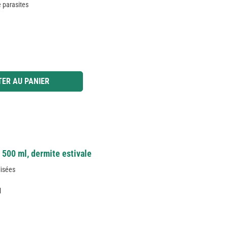
e parasites
 ou utilisez les boutons pour augmenter ou diminuer la quantité.
ER AU PANIER
 500 ml, dermite estivale
lisées
l