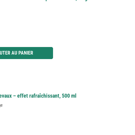
 ou utilisez les boutons pour augmenter ou diminuer la quantité.
UTER AU PANIER
aux – effet rafraîchissant, 500 ml
ge