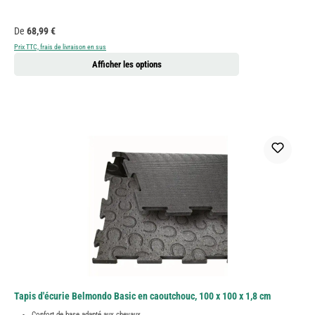
Prix régulier :
De
68,99 €
Prix TTC, frais de livraison en sus
Afficher les options
Tapis d'écurie Belmondo Basic en caoutchouc, 100 x 100 x 1,8 cm
Confort de base adapté aux chevaux