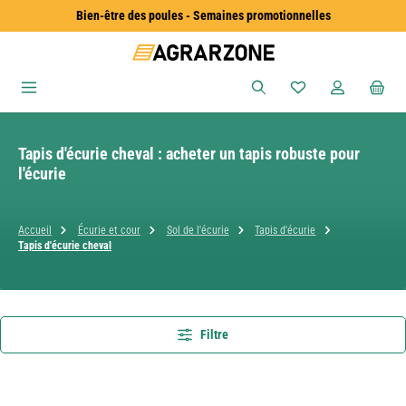
Bien-être des poules - Semaines promotionnelles
Passer au contenu principal
Vous avez 0 articles
Tapis d'écurie cheval : acheter un tapis robuste pour
l'écurie
Accueil
Écurie et cour
Sol de l'écurie
Tapis d'écurie
Tapis d'écurie cheval
Filtre