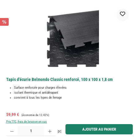
%
Tapis d'écurie Belmondo Classic renforcé, 100 x 100 x 1,8 cm
Surface renforcée pour charges élevées
isolant thermique et antidérapant
convient à tous les types de ferrage
Prix de vente :
Prix régulier :
59,99 €
(économie de 12.42%)
Prix TTC, frais de livraison en sus
Quantité de produit : Entrez la quantité souhaitée ou utilisez les boutons pour augmenter ou diminue
AJOUTER AU PANIER
pc