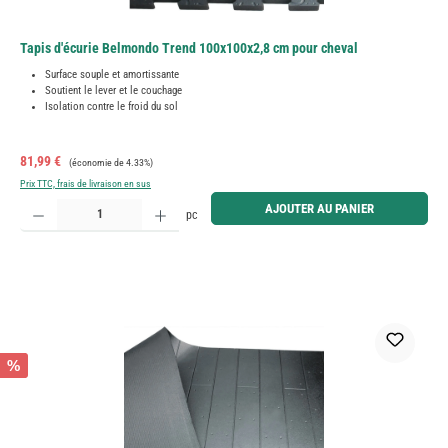
Tapis d'écurie Belmondo Trend 100x100x2,8 cm pour cheval
Surface souple et amortissante
Soutient le lever et le couchage
Isolation contre le froid du sol
Prix de vente :
Prix régulier :
81,99 €
(économie de 4.33%)
Prix TTC, frais de livraison en sus
Quantité de produit : Entrez la quantité souhaitée ou utilisez les boutons pour augmenter ou diminue
AJOUTER AU PANIER
pc
%