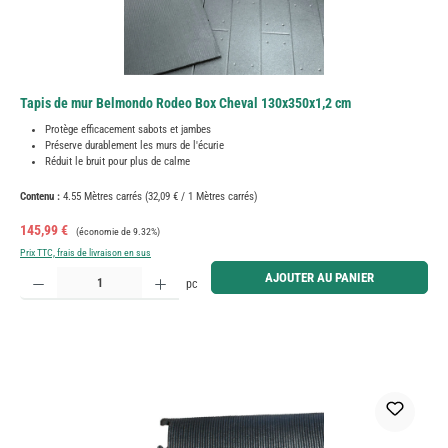
Tapis de mur Belmondo Rodeo Box Cheval 130x350x1,2 cm
Protège efficacement sabots et jambes
Préserve durablement les murs de l'écurie
Réduit le bruit pour plus de calme
Contenu :
4.55 Mètres carrés
(32,09 € / 1 Mètres carrés)
Prix de vente :
Prix régulier :
145,99 €
(économie de 9.32%)
Prix TTC, frais de livraison en sus
Quantité de produit : Entrez la quantité souhaitée ou utilisez les boutons pour augmenter ou diminue
AJOUTER AU PANIER
pc