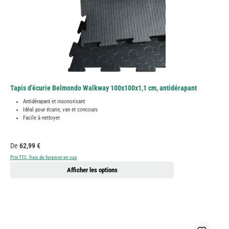
Tapis d'écurie Belmondo Walkway 100x100x1,1 cm, antidérapant
Antidérapant et insonorisant
Idéal pour écurie, van et concours
Facile à nettoyer
Prix régulier :
De
62,99 €
Prix TTC, frais de livraison en sus
Afficher les options