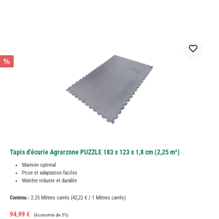
%
Tapis d'écurie Agrarzone PUZZLE 183 x 123 x 1,8 cm (2,25 m²)
Mainien optimal
Pose et adaptation faciles
Matière robuste et durable
Contenu :
2.25 Mètres carrés
(42,22 € / 1 Mètres carrés)
Prix de vente :
Prix régulier :
94,99 €
(économie de 5%)