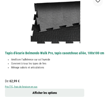
Tapis d'écurie Belmondo Walk Pro, tapis caoutchouc allée, 100x100 cm
Améliore l'adhérence sur sol humide
Convient à tous les types de fers
Ménage sabots et articulations
Prix régulier :
De
62,99 €
Prix TTC, frais de livraison en sus
Afficher les options