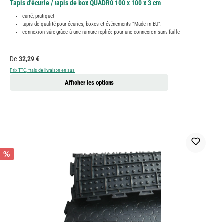
Tapis d'écurie / tapis de box QUADRO 100 x 100 x 3 cm
carré, pratique!
tapis de qualité pour écuries, boxes et événements "Made in EU".
connexion sûre grâce à une rainure repliée pour une connexion sans faille
Prix régulier :
De
32,29 €
Prix TTC, frais de livraison en sus
Afficher les options
%