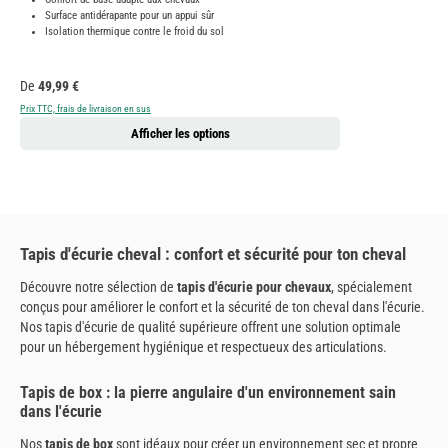
Surface antidérapante pour un appui sûr
Isolation thermique contre le froid du sol
Prix régulier :
De
49,99 €
Prix TTC, frais de livraison en sus
Afficher les options
Tapis d'écurie cheval : confort et sécurité pour ton cheval
Découvre notre sélection de
tapis d'écurie pour chevaux
, spécialement
conçus pour améliorer le confort et la sécurité de ton cheval dans l'écurie.
Nos tapis d'écurie de qualité supérieure offrent une solution optimale
pour un hébergement hygiénique et respectueux des articulations.
Tapis de box : la pierre angulaire d'un environnement sain
dans l'écurie
Nos
tapis de box
sont idéaux pour créer un environnement sec et propre