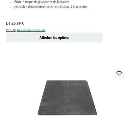
réduit le risque de glissade et de blessures
très stable dimensionnellement et résistant à la pression
Prix régulier :
De
26,99 €
Prix TTC, frais de livraison en sus
Afficher les options