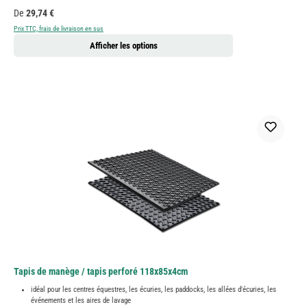
Prix régulier :
De
29,74 €
Prix TTC, frais de livraison en sus
Afficher les options
Tapis de manège / tapis perforé 118x85x4cm
idéal pour les centres équestres, les écuries, les paddocks, les allées d'écuries, les
événements et les aires de lavage