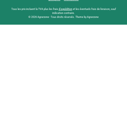
Tous les prix incluent la TVA plus les frais
d'expédition
et les éventuels frais de livraison, sauf
indication contraire.
© 2026 Agrarzone - Tous droits réservés. Theme by Agrarzone