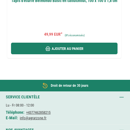
Tapis d'écurie Belmondo Basic en caoutchouc, 100 x 100 x 1,8 cm
*
49,99 EUR
(
8%
économisés)
AJOUTER AU PANIER
Droit de retour de 30 jours
SERVICE CLIENTÈLE
Lu - Fr 08:00 - 12:00
Téléphone:
+4377462858215
E-Mail:
info@agrarzone.fr