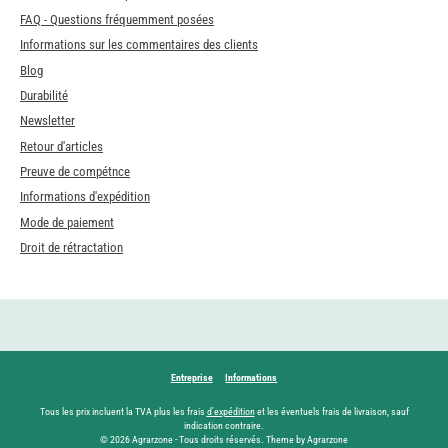
FAQ - Questions fréquemment posées
Informations sur les commentaires des clients
Blog
Durabilité
Newsletter
Retour d'articles
Preuve de compétnce
Informations d'expédition
Mode de paiement
Droit de rétractation
Entreprise
Informations
Tous les prix incluent la TVA plus les frais
d'expédition
et les éventuels frais de livraison, sauf
indication contraire.
© 2026 Agrarzone - Tous droits réservés. Theme by Agrarzone