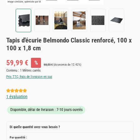
Image similaire, optimisée par IA
Tapis d'écurie Belmondo Classic renforcé, 100 x
100 x 1,8 cm
Prix de vente :
59,99 €
%
Prix régulier :
68,50 €
(économie de 12.42%)
Contenu :
1 Mètres carrés
Prix TTC, frais de livraison en sus
Note moyenne de 5 sur 5 étoiles
1 évaluation
Disponible, délai de livraison : 7-10 jours ouvrés
Di quelle quantité avez-vous besoin ?
Par quantité :