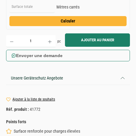
Mètres carrés
Calculer
Quantité de produit : Entrez la quantité souhaitée ou utilisez les boutons pour augmenter ou diminue
AJOUTER AU PANIER
pc
Envoyer une demande
Unsere Geräteschutz Angebote
Ajouter à la liste de souhaits
Réf. produit :
41772
Points forts
Surface renforcée pour charges élevées