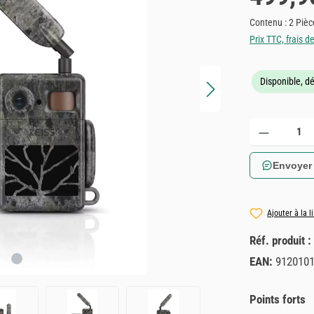
Contenu :
2 Piè
Prix TTC, frais d
Disponible, dé
Quantité de produ
Envoyer
Ajouter à la l
Réf. produit :
EAN:
912010
Points forts