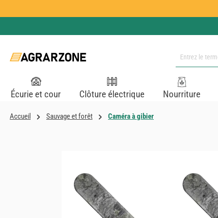
ser au contenu principal
Passer à la recherche
Passer à la navigation principale
Écurie et cour
Clôture électrique
Nourriture
Accueil
Sauvage et forêt
Caméra à gibier
Ignorer la galerie d'images