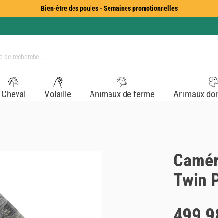
Bien-être des poules - Semaines promotionnelles
Cheval
Volaille
Animaux de ferme
Animaux do
Camér
Twin P
Prix régulier :
499,9