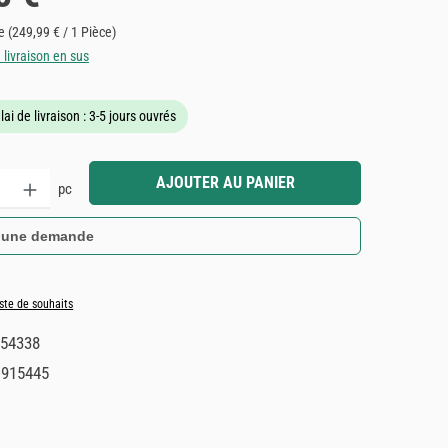
ce
(249,99 € / 1 Pièce)
e livraison en sus
lai de livraison : 3-5 jours ouvrés
it : Entrez la quantité souhaitée ou utilisez les boutons pour augmenter ou dimin
AJOUTER AU PANIER
pc
 une demande
iste de souhaits
54338
1915445