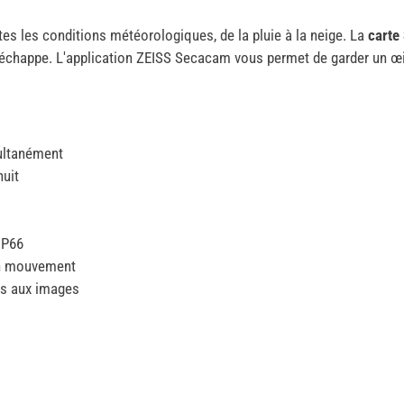
utes les conditions météorologiques, de la pluie à la neige. La
carte
us échappe. L'application ZEISS Secacam vous permet de garder un 
ultanément
nuit
IP66
en mouvement
cès aux images