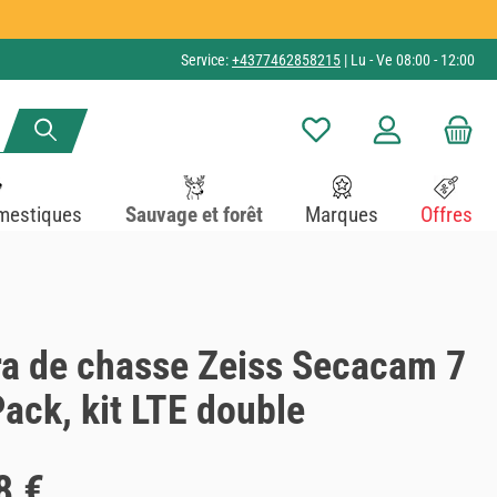
Service:
+4377462858215
| Lu - Ve 08:00 - 12:00
Vous avez 0 articles dans v
mestiques
Sauvage et forêt
Marques
Offres
a de chasse Zeiss Secacam 7
ack, kit LTE double
8 €