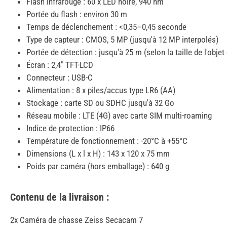
Flash infrarouge : 60 x LED noire, 940 nm
Portée du flash : environ 30 m
Temps de déclenchement : <0,35–0,45 seconde
Type de capteur : CMOS, 5 MP (jusqu'à 12 MP interpolés)
Portée de détection : jusqu'à 25 m (selon la taille de l'objet
Écran : 2,4" TFT-LCD
Connecteur : USB-C
Alimentation : 8 x piles/accus type LR6 (AA)
Stockage : carte SD ou SDHC jusqu'à 32 Go
Réseau mobile : LTE (4G) avec carte SIM multi-roaming
Indice de protection : IP66
Température de fonctionnement : -20°C à +55°C
Dimensions (L x l x H) : 143 x 120 x 75 mm
Poids par caméra (hors emballage) : 640 g
Contenu de la livraison :
2x Caméra de chasse Zeiss Secacam 7