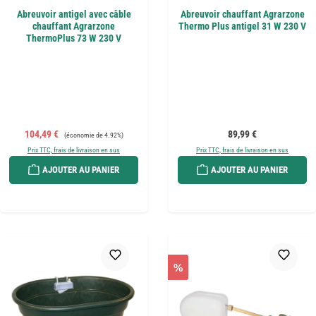
Abreuvoir antigel avec câble
Abreuvoir chauffant Agrarzone
chauffant Agrarzone
Thermo Plus antigel 31 W 230 V
ThermoPlus 73 W 230 V
Prix de vente :
Prix régulier :
Prix régulier :
104,49 €
89,99 €
(économie de 4.92%)
Prix TTC, frais de livraison en sus
Prix TTC, frais de livraison en sus
AJOUTER AU PANIER
AJOUTER AU PANIER
%