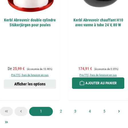
Kerbl Abreuvoir double cylindre
Kerbl Abreuvoir chauffant H10
Stükerjürgen pour poules
avec vanne à tube 24 V, 80 W
Prix de vente :
Prix régulier :
Prix de vente :
Prix régulier :
De
25,99 €
174,91 €
(économie de 10.96%)
(économie de 0.05%)
Prix TTC, frais de livraison en sus
Prix TTC, frais de livraison en sus
AJOUTER AU PANIER
Afficher les options
Page
Page
Page
Page
Page
1
2
3
4
5