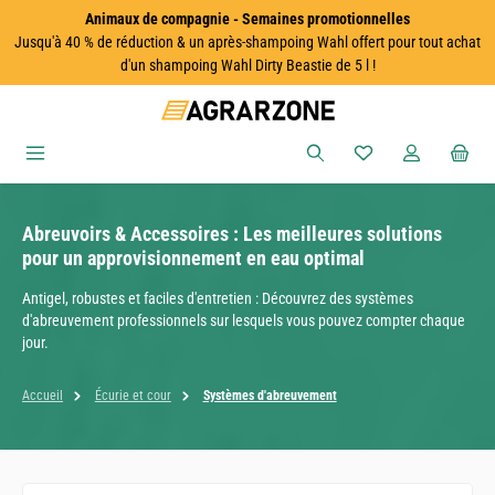
Animaux de compagnie - Semaines promotionnelles
Passer au contenu principal
Jusqu'à 40 % de réduction & un après-shampoing Wahl offert pour tout achat
d'un shampoing Wahl Dirty Beastie de 5 l !
Vous avez 0 articles
Abreuvoirs & Accessoires : Les meilleures solutions
pour un approvisionnement en eau optimal
Antigel, robustes et faciles d'entretien : Découvrez des systèmes
d'abreuvement professionnels sur lesquels vous pouvez compter chaque
jour.
Accueil
Écurie et cour
Systèmes d'abreuvement