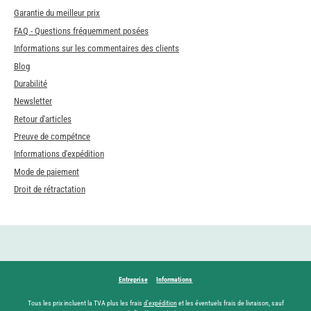
Garantie du meilleur prix
FAQ - Questions fréquemment posées
Informations sur les commentaires des clients
Blog
Durabilité
Newsletter
Retour d'articles
Preuve de compétnce
Informations d'expédition
Mode de paiement
Droit de rétractation
Entreprise
Informations
Tous les prix incluent la TVA plus les frais
d'expédition
et les éventuels frais de livraison, sauf