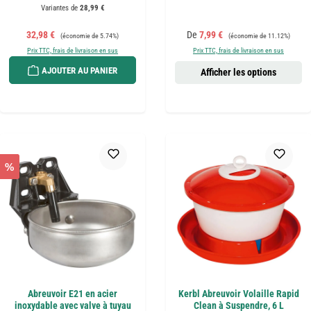
Variantes de
28,99 €
Prix de vente :
Prix régulier :
Prix de vente :
Prix régulier :
32,98 €
De
7,99 €
(économie de 5.74%)
(économie de 11.12%)
Prix TTC, frais de livraison en sus
Prix TTC, frais de livraison en sus
AJOUTER AU PANIER
Afficher les options
%
Abreuvoir E21 en acier
Kerbl Abreuvoir Volaille Rapid
inoxydable avec valve à tuyau
Clean à Suspendre, 6 L