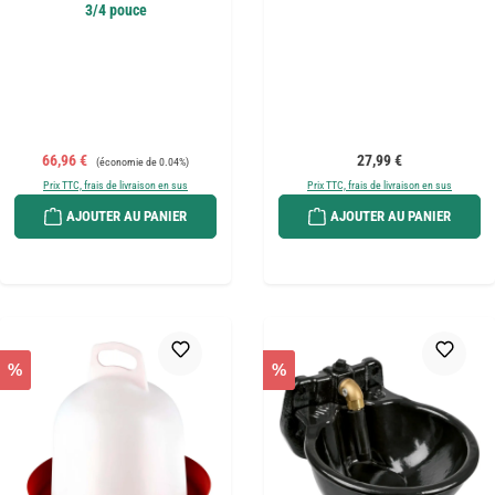
3/4 pouce
Prix de vente :
Prix régulier :
Prix régulier :
66,96 €
27,99 €
(économie de 0.04%)
Prix TTC, frais de livraison en sus
Prix TTC, frais de livraison en sus
AJOUTER AU PANIER
AJOUTER AU PANIER
%
%