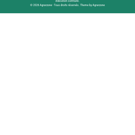
indication contraire.
© 2026 Agrarzone - Tous droits réservés. Theme by Agrarzone