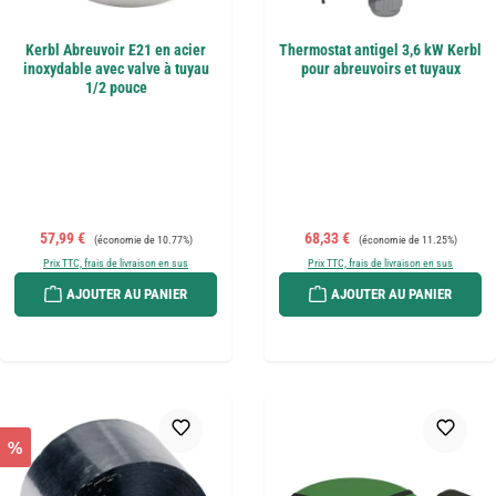
Kerbl Abreuvoir E21 en acier
Thermostat antigel 3,6 kW Kerbl
inoxydable avec valve à tuyau
pour abreuvoirs et tuyaux
1/2 pouce
Prix de vente :
Prix régulier :
Prix de vente :
Prix régulier :
57,99 €
68,33 €
(économie de 10.77%)
(économie de 11.25%)
Prix TTC, frais de livraison en sus
Prix TTC, frais de livraison en sus
AJOUTER AU PANIER
AJOUTER AU PANIER
%