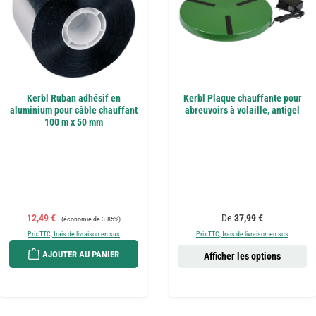
Kerbl Ruban adhésif en
Kerbl Plaque chauffante pour
aluminium pour câble chauffant
abreuvoirs à volaille, antigel
100 m x 50 mm
Prix de vente :
Prix régulier :
Prix régulier :
12,49 €
De
37,99 €
(économie de 3.85%)
Prix TTC, frais de livraison en sus
Prix TTC, frais de livraison en sus
AJOUTER AU PANIER
Afficher les options