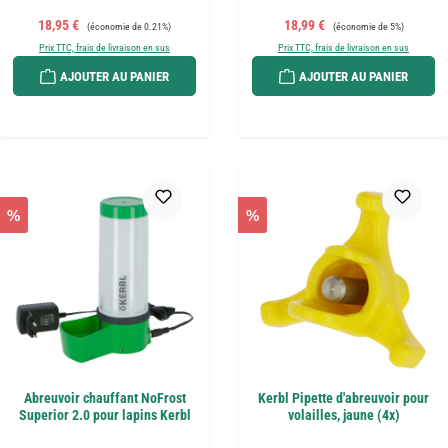
Prix de vente :
Prix régulier :
Prix de vente :
Prix régulier :
18,95 €
18,99 €
(économie de 0.21%)
(économie de 5%)
Prix TTC, frais de livraison en sus
Prix TTC, frais de livraison en sus
AJOUTER AU PANIER
AJOUTER AU PANIER
%
%
Abreuvoir chauffant NoFrost
Kerbl Pipette d'abreuvoir pour
Superior 2.0 pour lapins Kerbl
volailles, jaune (4x)