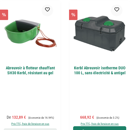
%
%
Abreuvoir à flotteur chauffant
Kerbl Abreuvoir isotherme DUO
SH30 Kerbl, résistant au gel
100 L, sans électricité & antigel
Prix de vente :
Prix régulier :
Prix de vente :
Prix régulier :
De
132,89 €
668,92 €
(économie de 16.94%)
(économie de 3.2%)
Prix TTC, frais de livraison en sus
Prix TTC, frais de livraison en sus