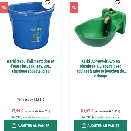
%
%
Kerbl Seau d'alimentation et
Kerbl Abreuvoir K75 en
d'eau FlatBack, env. 20L,
plastique 1/2 pouce avec
plastique robuste, bleu
robinet à tube et bouchon de
vidange
Variantes de
15,03 €
Prix de vente :
Prix régulier :
Prix de vente :
Prix régulier :
17,99 €
51,97 €
(économie de 4.26%)
(économie de 3.38%)
Prix TTC, frais de livraison en sus
Prix TTC, frais de livraison en sus
AJOUTER AU PANIER
AJOUTER AU PANIER