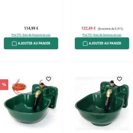
Prix régulier :
Prix de vente :
Prix régulier :
114,99 €
122,49 €
(économie de 0.41%)
Prix TTC, frais de livraison en sus
Prix TTC, frais de livraison en sus
AJOUTER AU PANIER
AJOUTER AU PANIER
%