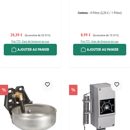
Contenu :
4 Pièce
(2,25 € / 1 Pièce)
Prix de vente :
Prix régulier :
Prix de vente :
Prix régulier :
26,39 €
8,99 €
(économie de 20.01%)
(économie de 10.01%)
Prix TTC, frais de livraison en sus
Prix TTC, frais de livraison en sus
AJOUTER AU PANIER
AJOUTER AU PANIER
%
%