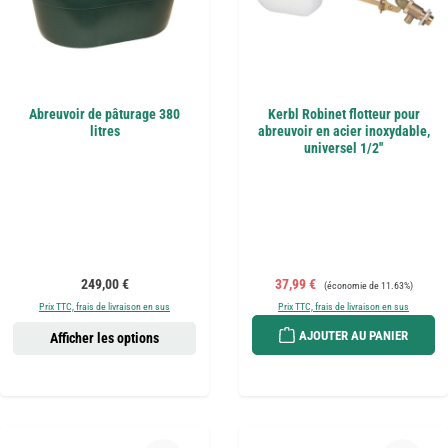
Abreuvoir de pâturage 380
Kerbl Robinet flotteur pour
litres
abreuvoir en acier inoxydable,
universel 1/2''
Prix régulier :
Prix de vente :
Prix régulier :
249,00 €
37,99 €
(économie de 11.63%)
Prix TTC, frais de livraison en sus
Prix TTC, frais de livraison en sus
AJOUTER AU PANIER
Afficher les options