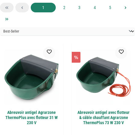
Page
Page
Page
Page
Page
1
2
3
4
5
%
Abreuvoir antigel Agrarzone
Abreuvoir antigel avec flotteur
ThermoPlus avec flotteur 31 W
& câble chauffant Agrarzone
230 V
ThermoPlus 73 W 230 V