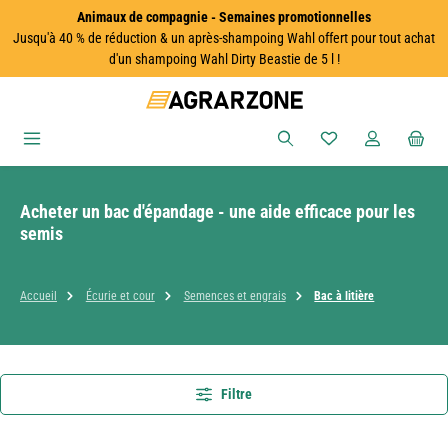
Animaux de compagnie - Semaines promotionnelles
Passer au contenu principal
Jusqu'à 40 % de réduction & un après-shampoing Wahl offert pour tout achat
d'un shampoing Wahl Dirty Beastie de 5 l !
Vous avez 0 articles
Acheter un bac d'épandage - une aide efficace pour les
semis
Accueil
Écurie et cour
Semences et engrais
Bac à litière
Filtre