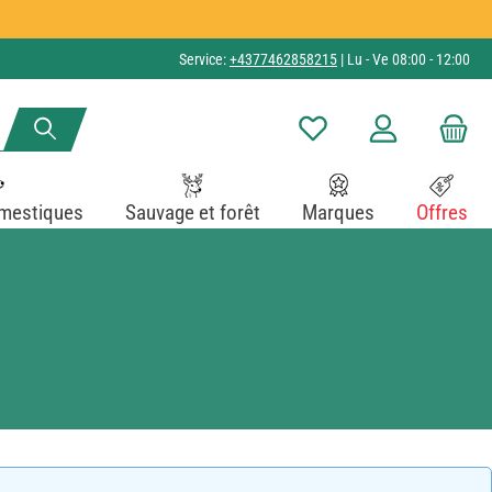
Service:
+4377462858215
| Lu - Ve 08:00 - 12:00
Vous avez 0 articles dans v
mestiques
Sauvage et forêt
Marques
Offres