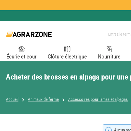
ser au contenu principal
Passer à la recherche
Passer à la navigation principale
Écurie et cour
Clôture électrique
Nourriture
Acheter des brosses en alpaga pour une
Accueil
Animaux de ferme
Accessoires pour lamas et alpagas
Aucun prod