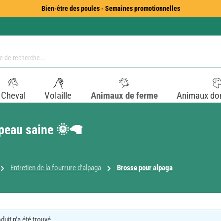
Bien-être des poules - Semaines promotionnelles
Cheval
Volaille
Animaux de ferme
Animaux do
 peau saine 🌞🦙
Entretien de la fourrure d'alpaga
Brosse pour alpaga
uit n'a été trouvé.