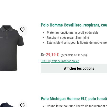
Polo Homme Covalliero, respirant, cou
Matériau fonctionnel recyclé et durable
Respirant et évacuant l'humidité
Extensible 4 sens pour la liberté de mouveme
Prix de vente :
Prix régulier :
De
29,19 €
(économie de 11.52%)
Prix TTC, frais de livraison en sus
Afficher les options
Polo Michigan Homme ELT, polo foncti
Coupe large pour une liberté de mouvement 