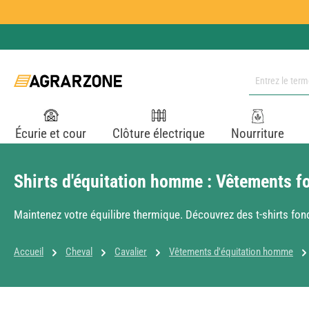
ser au contenu principal
Passer à la recherche
Passer à la navigation principale
Écurie et cour
Clôture électrique
Nourriture
Shirts d'équitation homme : Vêtements fo
Maintenez votre équilibre thermique. Découvrez des t-shirts fo
Accueil
Cheval
Cavalier
Vêtements d'équitation homme