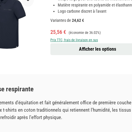
Matière respirante en polyamide et élasthan
Logo carbone discret à l'avant
Variantes de
24,62 €
Prix de vente :
Prix régulier :
25,56 €
(économie de 36.02%)
Prix TTC, frais de livraison en sus
Afficher les options
se respirante
ements d'équitation et fait généralement office de première couche
x t-shirts en coton traditionnels qui retiennent l'humidité, les tis
efroidir après l'effort physique.