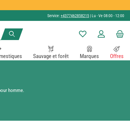
Service:
+4377462858215
| Lu - Ve 08:00 - 12:00
Vous avez 0 articles dans v
mestiques
Sauvage et forêt
Marques
Offres
s pour homme.