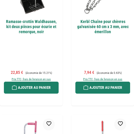
Ramasse-crottin Waldhausen,
Kerbl Chaîne pour chèvres
kit deux pièces pour écurie et
galvanisée 60 cm x 3 mm, avec
remorque, noir
émerillon
Prix de vente :
Prix régulier :
Prix de vente :
Prix régulier :
22,85 €
7,94 €
(économie de 15.21%)
(économie de 0.63%)
Prix TTC, frais de livraison en sus
Prix TTC, frais de livraison en sus
AJOUTER AU PANIER
AJOUTER AU PANIER