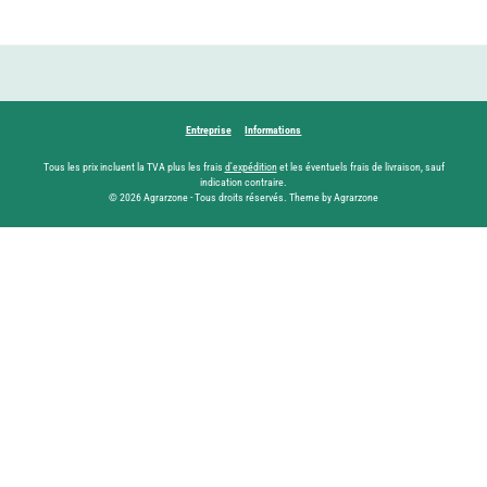
Entreprise
Informations
Tous les prix incluent la TVA plus les frais
d'expédition
et les éventuels frais de livraison, sauf
indication contraire.
© 2026 Agrarzone - Tous droits réservés. Theme by Agrarzone