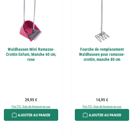
Waldhausen Mini Ramasse-
Fourche de remplacement
Crottin Enfant, Manche 60 cm,
Waldhausen pour ramasse-
rose
crottin, manche 80 cm
Prix régulier :
Prix régulier :
29,95 €
14,95 €
Prix TTC, frais de livraison en sus
Prix TTC, frais de livraison en sus
AJOUTER AU PANIER
AJOUTER AU PANIER