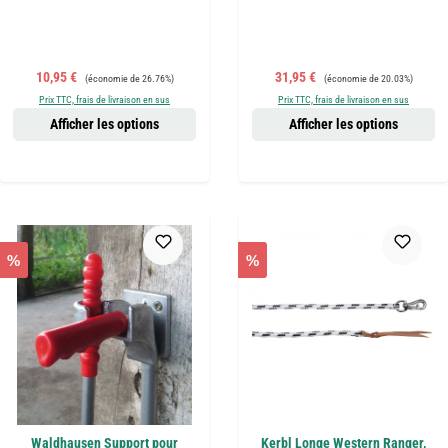
Prix de vente :
Prix régulier :
Prix de vente :
Prix régulier :
10,95 €
31,95 €
(économie de 26.76%)
(économie de 20.03%)
Prix TTC, frais de livraison en sus
Prix TTC, frais de livraison en sus
Afficher les options
Afficher les options
%
%
Waldhausen Support pour
Kerbl Longe Western Ranger,