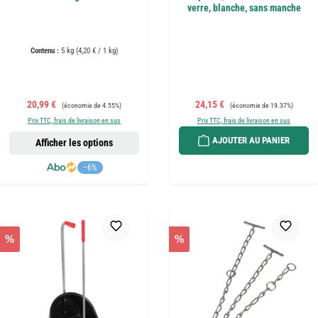
verre, blanche, sans manche
Contenu :
5 kg
(4,20 € / 1 kg)
Prix de vente :
Prix régulier :
Prix de vente :
Prix régulier :
20,99 €
24,15 €
(économie de 4.55%)
(économie de 19.37%)
Prix TTC, frais de livraison en sus
Prix TTC, frais de livraison en sus
AJOUTER AU PANIER
Afficher les options
−6%
%
%