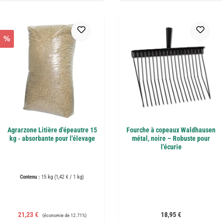
%
Agrarzone Litière d'épeautre 15
Fourche à copeaux Waldhausen
kg - absorbante pour l'élevage
métal, noire – Robuste pour
l'écurie
Contenu :
15 kg
(1,42 € / 1 kg)
Prix de vente :
Prix régulier :
Prix régulier :
21,23 €
18,95 €
(économie de 12.71%)