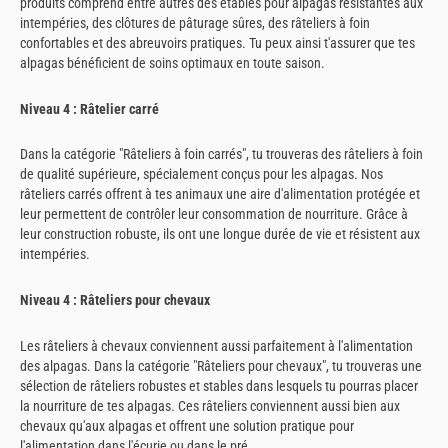
produits comprend entre autres des étables pour alpagas résistantes aux
intempéries, des clôtures de pâturage sûres, des râteliers à foin
confortables et des abreuvoirs pratiques. Tu peux ainsi t'assurer que tes
alpagas bénéficient de soins optimaux en toute saison.
Niveau 4 : Râtelier carré
Dans la catégorie "Râteliers à foin carrés", tu trouveras des râteliers à foin
de qualité supérieure, spécialement conçus pour les alpagas. Nos
râteliers carrés offrent à tes animaux une aire d'alimentation protégée et
leur permettent de contrôler leur consommation de nourriture. Grâce à
leur construction robuste, ils ont une longue durée de vie et résistent aux
intempéries.
Niveau 4 : Râteliers pour chevaux
Les râteliers à chevaux conviennent aussi parfaitement à l'alimentation
des alpagas. Dans la catégorie "Râteliers pour chevaux", tu trouveras une
sélection de râteliers robustes et stables dans lesquels tu pourras placer
la nourriture de tes alpagas. Ces râteliers conviennent aussi bien aux
chevaux qu'aux alpagas et offrent une solution pratique pour
l'alimentation dans l'écurie ou dans le pré.