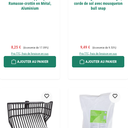
Ramasse-crottin en Métal,
corde de sol avec mousqueton
Aluminium
bull snap
Prix de vente :
Prix régulier :
Prix de vente :
Prix régulier :
8,25 €
9,49 €
(économie de 17.09%)
(économie de 9.53%)
Prix TTC, frais de livraison en sus
Prix TTC, frais de livraison en sus
AJOUTER AU PANIER
AJOUTER AU PANIER