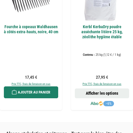
Fourche à copeaux Waldhausen
Kerbl KerbaDry poudre
à côtés extra-hauts, noire, 40 cm
asséchante litière 25 kg,
zéolithe hygiène étable
Contenu :
25 kg
(1,12 € / 1 kg)
Prix régulier :
Prix régulier :
17,45 €
27,95 €
Prix TTC, frais de livraison en sus
Prix TTC, frais de livraison en sus
AJOUTER AU PANIER
Afficher les options
−6%