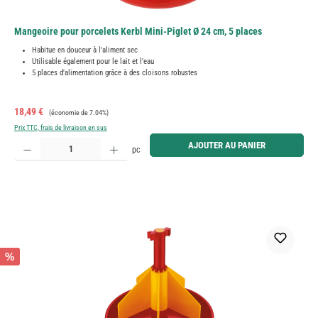
Mangeoire pour porcelets Kerbl Mini-Piglet Ø 24 cm, 5 places
Habitue en douceur à l'aliment sec
Utilisable également pour le lait et l'eau
5 places d'alimentation grâce à des cloisons robustes
Prix de vente :
Prix régulier :
18,49 €
(économie de 7.04%)
Prix TTC, frais de livraison en sus
Quantité de produit : Entrez la quantité souhaitée ou utilisez les boutons pour augmenter ou diminue
AJOUTER AU PANIER
pc
%