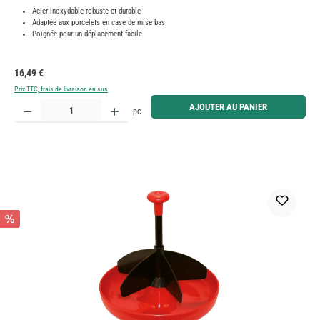
Acier inoxydable robuste et durable
Adaptée aux porcelets en case de mise bas
Poignée pour un déplacement facile
Prix régulier :
16,49 €
Prix TTC, frais de livraison en sus
Quantité de produit : Entrez la quantité souhaitée ou utilisez les boutons pour augmenter ou diminue
AJOUTER AU PANIER
pc
%