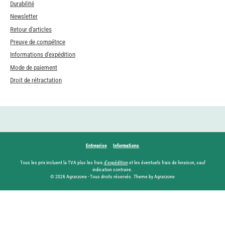
Durabilité
Newsletter
Retour d'articles
Preuve de compétnce
Informations d'expédition
Mode de paiement
Droit de rétractation
Entreprise
Informations
Tous les prix incluent la TVA plus les frais
d'expédition
et les éventuels frais de livraison, sauf
indication contraire.
© 2026 Agrarzone - Tous droits réservés. Theme by Agrarzone