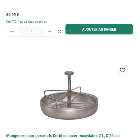
Prix régulier :
62,99 €
Prix TTC, frais de livraison en sus
Quantité de produit : Entrez la quantité souhaitée ou utilisez les boutons pour augmenter ou diminue
AJOUTER AU PANIER
pc
Mangeoire pour porcelets Kerbl en acier inoxydable 2 L, Ø 25 cm