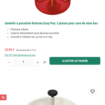
Gamelle à porcelets Rotecna Easy Pan, 5 places pour case de mise bas
Plastique robuste
5 places d'alimentation pour plusieurs porcelets
Convient à l'aliment sec, au lait et à l'eau
Prix de vente :
Prix régulier :
25,99 €
(économie de 3.71%)
Prix TTC, frais de livraison en sus
Quantité de produit : Entrez la quantité souhaitée ou utilisez les boutons pour augmenter ou diminue
AJOUTER AU PANIER
pc
%