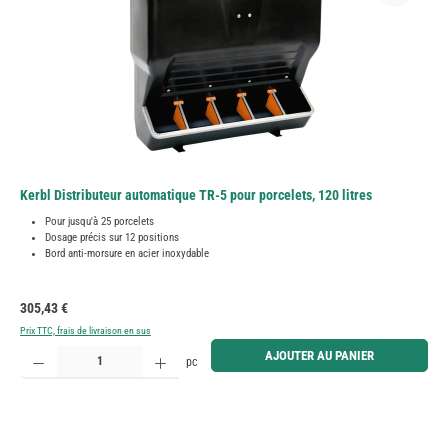
Kerbl Distributeur automatique TR-5 pour porcelets, 120 litres
Pour jusqu'à 25 porcelets
Dosage précis sur 12 positions
Bord anti-morsure en acier inoxydable
Prix régulier :
305,43 €
Prix TTC, frais de livraison en sus
Quantité de produit : Entrez la quantité souhaitée ou utilisez les boutons pour augmenter ou diminue
AJOUTER AU PANIER
pc