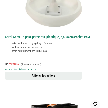
Kerbl Gamelle pour porcelets, plastique, 2,5l avec crochet en J
Réduit nettement le gaspillage d'aliment
Fixation rapide sur caillebotis
Idéale pour aliment sec, lait et eau
Prix de vente :
Prix régulier :
De
22,99 €
(économie de 4.17%)
Prix TTC, frais de livraison en sus
Afficher les options