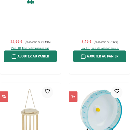
doju
Prix de vente :
Prix régulier :
Prix de vente :
Prix régulier :
22,99 €
3,49 €
(économie de 20.59%)
(économie de 7.92%)
Prix TTC, frais de livraison en sus
Prix TTC, frais de livraison en sus
AJOUTER AU PANIER
AJOUTER AU PANIER
%
%