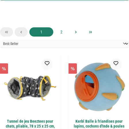
Page
Page
1
2
%
%
Tunnel de jeu Beeztees pour
Kerbl Balle à friandises pour
chats, pliable, 78 x 25 x 25 cm,
lapins, cochons d'Inde & poules