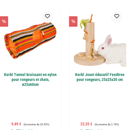
%
%
Kerbl Tunnel bruissant en nylon
Kerbl Jouet éducatif Feedtree
pour rongeurs et chats,
pour rongeurs, 25x25x30 cm
ø25x60cm
Prix de vente :
Prix régulier :
Prix de vente :
Prix régulier :
9,49 €
22,35 €
(économie de 20.85%)
(économie de 2.78%)