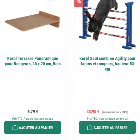
%
Kerbl Terrasse Panoramique
Kerbl Saut combiné Agility pour
pour Rongeurs, 30 x 20 cm, Bois
lapins et rongeurs, hauteur 53
cm
Prix régulier :
Prix de vente :
Prix régulier :
6,79 €
43,95 €
(économie de 2.31%)
Prix TTC, frais de livraison en sus
Prix TTC, frais de livraison en sus
AJOUTER AU PANIER
AJOUTER AU PANIER