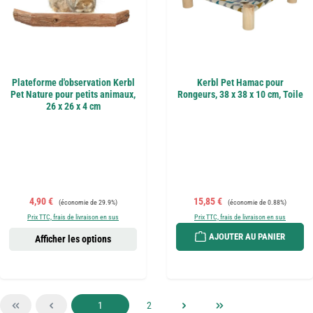
Plateforme d'observation Kerbl
Kerbl Pet Hamac pour
Pet Nature pour petits animaux,
Rongeurs, 38 x 38 x 10 cm, Toile
26 x 26 x 4 cm
Prix de vente :
Prix régulier :
Prix de vente :
Prix régulier :
4,90 €
15,85 €
(économie de 29.9%)
(économie de 0.88%)
Prix TTC, frais de livraison en sus
Prix TTC, frais de livraison en sus
AJOUTER AU PANIER
Afficher les options
Page
Page
1
2