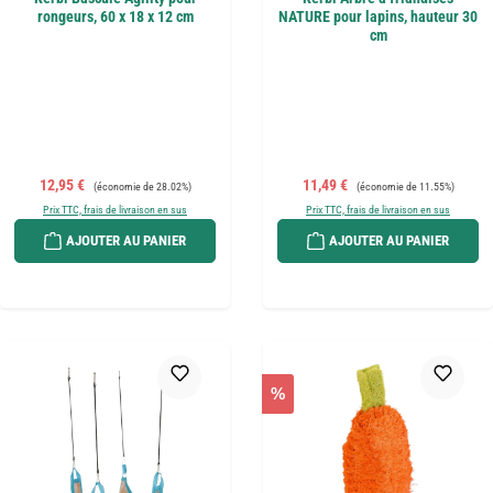
rongeurs, 60 x 18 x 12 cm
NATURE pour lapins, hauteur 30
cm
Prix de vente :
Prix régulier :
Prix de vente :
Prix régulier :
12,95 €
11,49 €
(économie de 28.02%)
(économie de 11.55%)
Prix TTC, frais de livraison en sus
Prix TTC, frais de livraison en sus
AJOUTER AU PANIER
AJOUTER AU PANIER
%