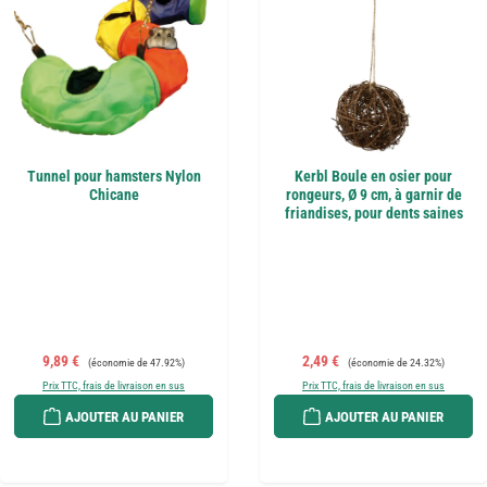
Tunnel pour hamsters Nylon
Kerbl Boule en osier pour
Chicane
rongeurs, Ø 9 cm, à garnir de
friandises, pour dents saines
Prix de vente :
Prix régulier :
Prix de vente :
Prix régulier :
9,89 €
2,49 €
(économie de 47.92%)
(économie de 24.32%)
Prix TTC, frais de livraison en sus
Prix TTC, frais de livraison en sus
AJOUTER AU PANIER
AJOUTER AU PANIER