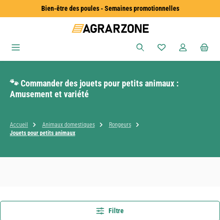
Bien-être des poules - Semaines promotionnelles
Passer au contenu principal
Vous avez 0 articles
🐾 Commander des jouets pour petits animaux :
Amusement et variété
Accueil
Animaux domestiques
Rongeurs
Jouets pour petits animaux
Filtre