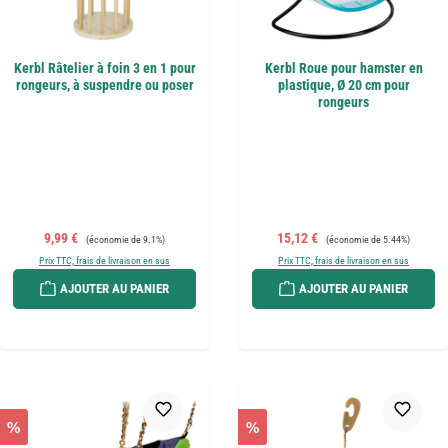
Kerbl Râtelier à foin 3 en 1 pour
Kerbl Roue pour hamster en
rongeurs, à suspendre ou poser
plastique, Ø 20 cm pour
rongeurs
Prix de vente :
Prix régulier :
Prix de vente :
Prix régulier :
9,99 €
15,12 €
(économie de 9.1%)
(économie de 5.44%)
Prix TTC, frais de livraison en sus
Prix TTC, frais de livraison en sus
AJOUTER AU PANIER
AJOUTER AU PANIER
%
%