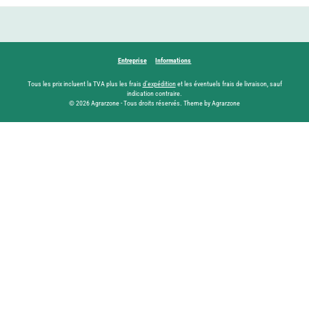
Entreprise
Informations
Tous les prix incluent la TVA plus les frais
d'expédition
et les éventuels frais de livraison, sauf
indication contraire.
© 2026 Agrarzone - Tous droits réservés. Theme by Agrarzone