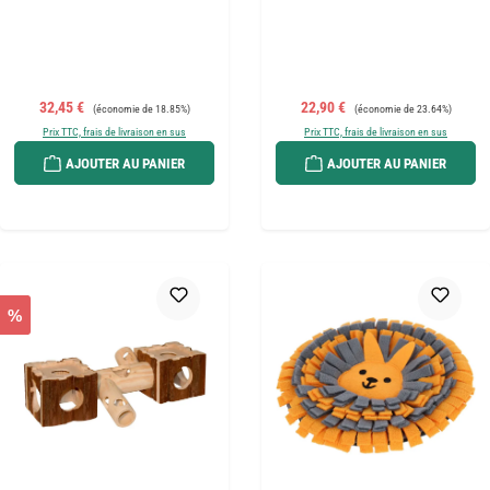
Prix de vente :
Prix régulier :
Prix de vente :
Prix régulier :
32,45 €
22,90 €
(économie de 18.85%)
(économie de 23.64%)
Prix TTC, frais de livraison en sus
Prix TTC, frais de livraison en sus
AJOUTER AU PANIER
AJOUTER AU PANIER
%