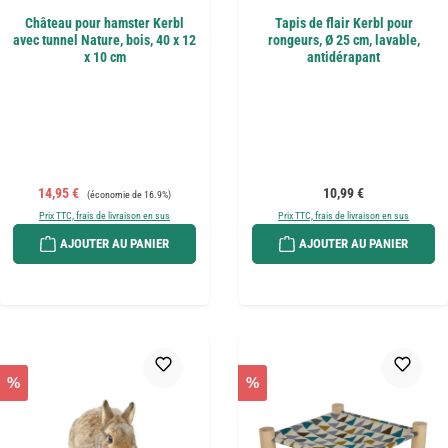
Château pour hamster Kerbl
Tapis de flair Kerbl pour
avec tunnel Nature, bois, 40 x 12
rongeurs, Ø 25 cm, lavable,
x 10 cm
antidérapant
Prix de vente :
Prix régulier :
Prix régulier :
14,95 €
10,99 €
(économie de 16.9%)
Prix TTC, frais de livraison en sus
Prix TTC, frais de livraison en sus
AJOUTER AU PANIER
AJOUTER AU PANIER
%
%