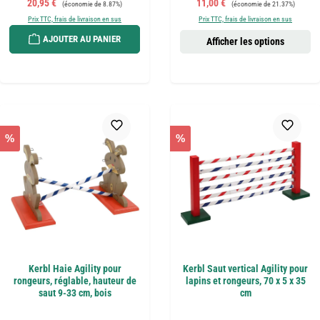
Prix de vente :
Prix régulier :
Prix de vente :
Prix régulier :
20,95 €
11,00 €
(économie de 8.87%)
(économie de 21.37%)
Prix TTC, frais de livraison en sus
Prix TTC, frais de livraison en sus
AJOUTER AU PANIER
Afficher les options
%
%
Kerbl Haie Agility pour
Kerbl Saut vertical Agility pour
rongeurs, réglable, hauteur de
lapins et rongeurs, 70 x 5 x 35
saut 9-33 cm, bois
cm