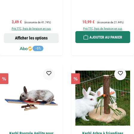
Prix de vente :
Prix régulier :
Prix de vente :
Prix régulier :
3,49 €
10,99 €
(économie de 41.74%)
(économie de 21.44%)
Prix TTC, frais de livraison en sus
Prix TTC, frais de livraison en sus
AJOUTER AU PANIER
Afficher les options
−6%
%
%
Kerbl Bascule Agility pour
Kerbl Arbre à friandises