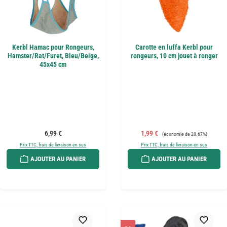
Kerbl Hamac pour Rongeurs,
Carotte en luffa Kerbl pour
Hamster/Rat/Furet, Bleu/Beige,
rongeurs, 10 cm jouet à ronger
45x45 cm
Prix régulier :
Prix de vente :
Prix régulier :
6,99 €
1,99 €
(économie de 28.67%)
Prix TTC, frais de livraison en sus
Prix TTC, frais de livraison en sus
AJOUTER AU PANIER
AJOUTER AU PANIER