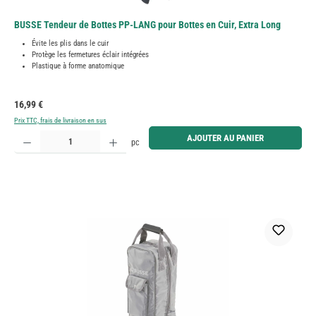
BUSSE Tendeur de Bottes PP-LANG pour Bottes en Cuir, Extra Long
Évite les plis dans le cuir
Protège les fermetures éclair intégrées
Plastique à forme anatomique
Prix régulier :
16,99 €
Prix TTC, frais de livraison en sus
Quantité de produit : Entrez la quantité souhaitée ou utilisez les boutons pour augmenter ou diminue
AJOUTER AU PANIER
pc