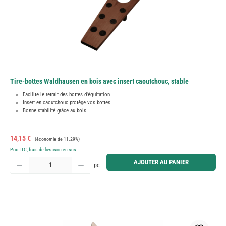
Tire-bottes Waldhausen en bois avec insert caoutchouc, stable
Facilite le retrait des bottes d'équitation
Insert en caoutchouc protège vos bottes
Bonne stabilité grâce au bois
Prix de vente :
Prix régulier :
14,15 €
(économie de 11.29%)
Prix TTC, frais de livraison en sus
Quantité de produit : Entrez la quantité souhaitée ou utilisez les boutons pour augmenter ou diminue
AJOUTER AU PANIER
pc