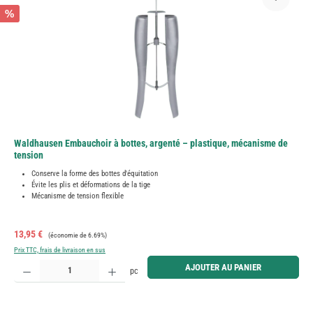
%
Waldhausen Embauchoir à bottes, argenté – plastique, mécanisme de
tension
Conserve la forme des bottes d'équitation
Évite les plis et déformations de la tige
Mécanisme de tension flexible
Prix de vente :
Prix régulier :
13,95 €
(économie de 6.69%)
Prix TTC, frais de livraison en sus
Quantité de produit : Entrez la quantité souhaitée ou utilisez les boutons pour augmenter ou diminue
AJOUTER AU PANIER
pc