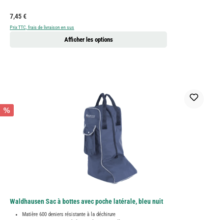
Prix régulier :
7,45 €
Prix TTC, frais de livraison en sus
Afficher les options
%
Waldhausen Sac à bottes avec poche latérale, bleu nuit
Matière 600 deniers résistante à la déchirure