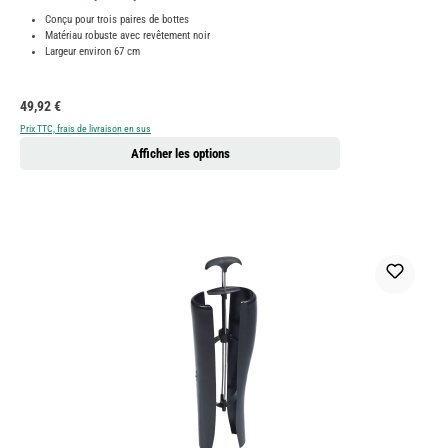
Conçu pour trois paires de bottes
Matériau robuste avec revêtement noir
Largeur environ 67 cm
Prix régulier :
49,92 €
Prix TTC, frais de livraison en sus
Afficher les options