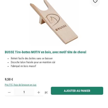
BUSSE Tire-bottes MOTIV en bois, avec motif tête de cheval
Retrait facile des bottes sans se baisser
Encoche talon fraisée pour un maintien sûr
Fabriqué en bois massif
Prix régulier :
9,50 €
Prix TTC, frais de livraison en sus
Quantité de produit : Entrez la quantité souhaitée ou utilisez les boutons pour augmenter ou diminue
AJOUTER AU PANIER
pc