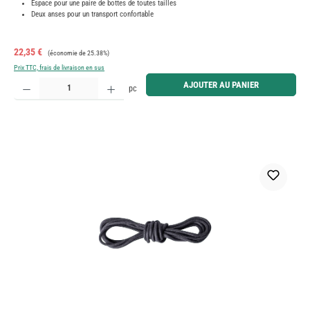
Espace pour une paire de bottes de toutes tailles
Deux anses pour un transport confortable
Prix de vente :
Prix régulier :
22,35 €
(économie de 25.38%)
Prix TTC, frais de livraison en sus
Quantité de produit : Entrez la quantité souhaitée ou utilisez les boutons pour augmenter ou diminue
AJOUTER AU PANIER
pc