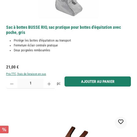
Sac à bottes BUSSE RIO, sac pratique pour bottes d'équitation avec
poche, gris
Protège les bottes d'équitation au transport
Fermeture éclair centrale pratique
Deux poignées rembourrées
Prix régulier :
21,00 €
Prix TTC, frais de livraison en sus
Quantité de produit : Entrez la quantité souhaitée ou utilisez les boutons pour augmenter ou diminue
AJOUTER AU PANIER
pc
%