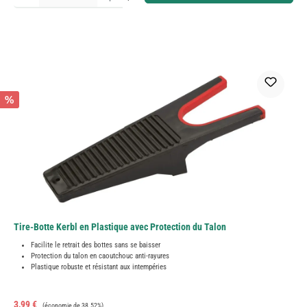
%
Tire-Botte Kerbl en Plastique avec Protection du Talon
Facilite le retrait des bottes sans se baisser
Protection du talon en caoutchouc anti-rayures
Plastique robuste et résistant aux intempéries
Prix de vente :
Prix régulier :
3,99 €
(économie de 38.52%)