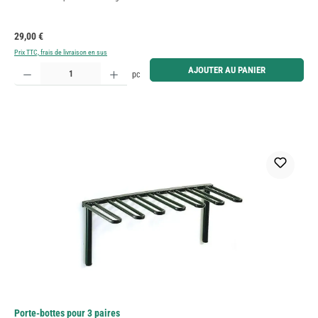
Prix régulier :
29,00 €
Prix TTC, frais de livraison en sus
Quantité de produit : Entrez la quantité souhaitée ou utilisez les boutons pour augmenter ou diminue
AJOUTER AU PANIER
pc
Porte-bottes pour 3 paires