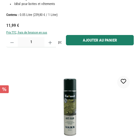
Idéal pour bottes et vêtements
Contenu :
0.05 Litre
(239,80 € / 1 Litre)
Prix régulier :
11,99 €
Prix TTC, frais de livraison en sus
Quantité de produit : Entrez la quantité souhaitée ou utilisez les boutons pour augmenter ou diminue
AJOUTER AU PANIER
pc
%