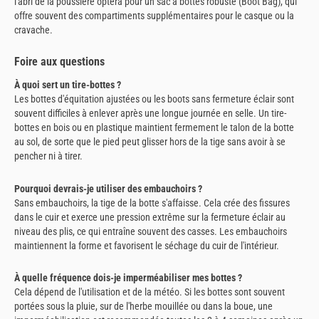
l'abri de la poussière optera pour un sac à bottes robuste (Boot Bag), qui
offre souvent des compartiments supplémentaires pour le casque ou la
cravache.
Foire aux questions
À quoi sert un tire-bottes ?
Les bottes d'équitation ajustées ou les boots sans fermeture éclair sont
souvent difficiles à enlever après une longue journée en selle. Un tire-
bottes en bois ou en plastique maintient fermement le talon de la botte
au sol, de sorte que le pied peut glisser hors de la tige sans avoir à se
pencher ni à tirer.
Pourquoi devrais-je utiliser des embauchoirs ?
Sans embauchoirs, la tige de la botte s'affaisse. Cela crée des fissures
dans le cuir et exerce une pression extrême sur la fermeture éclair au
niveau des plis, ce qui entraîne souvent des casses. Les embauchoirs
maintiennent la forme et favorisent le séchage du cuir de l'intérieur.
À quelle fréquence dois-je imperméabiliser mes bottes ?
Cela dépend de l'utilisation et de la météo. Si les bottes sont souvent
portées sous la pluie, sur de l'herbe mouillée ou dans la boue, une