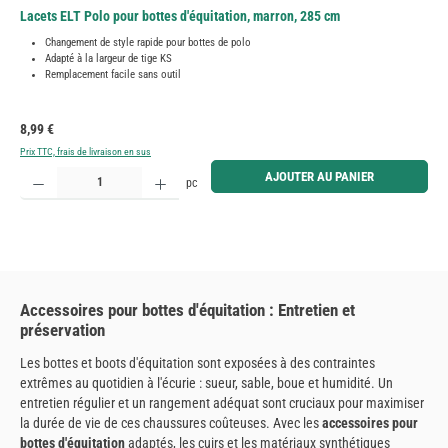
Lacets ELT Polo pour bottes d'équitation, marron, 285 cm
Changement de style rapide pour bottes de polo
Adapté à la largeur de tige KS
Remplacement facile sans outil
Prix régulier :
8,99 €
Prix TTC, frais de livraison en sus
Quantité de produit : Entrez la quantité souhaitée ou utilisez les boutons pour augmenter ou diminue
AJOUTER AU PANIER
pc
Accessoires pour bottes d'équitation : Entretien et
préservation
Les bottes et boots d'équitation sont exposées à des contraintes
extrêmes au quotidien à l'écurie : sueur, sable, boue et humidité. Un
entretien régulier et un rangement adéquat sont cruciaux pour maximiser
la durée de vie de ces chaussures coûteuses. Avec les
accessoires pour
bottes d'équitation
adaptés, les cuirs et les matériaux synthétiques