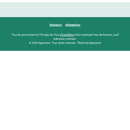
Entreprise
Informations
Tous les prix incluent la TVA plus les frais
d'expédition
et les éventuels frais de livraison, sauf
indication contraire.
© 2026 Agrarzone - Tous droits réservés. Theme by Agrarzone