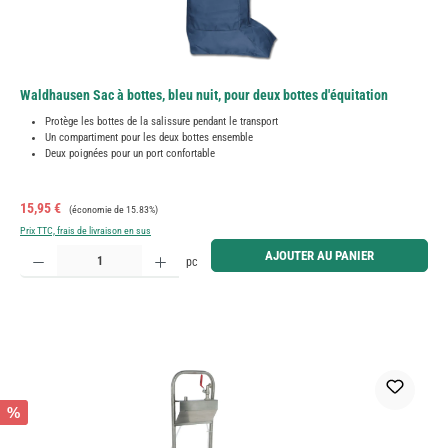
Waldhausen Sac à bottes, bleu nuit, pour deux bottes d'équitation
Protège les bottes de la salissure pendant le transport
Un compartiment pour les deux bottes ensemble
Deux poignées pour un port confortable
Prix de vente :
Prix régulier :
15,95 €
(économie de 15.83%)
Prix TTC, frais de livraison en sus
Quantité de produit : Entrez la quantité souhaitée ou utilisez les boutons pour augmenter ou diminue
AJOUTER AU PANIER
pc
%