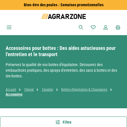
Bien-être des poules - Semaines promotionnelles
Passer au contenu principal
Vous avez 0 articles
Accessoires pour bottes : Des aides astucieuses pour
l'entretien et le transport
Préservez la qualité de vos bottes d'équitation. Découvrez des
embauchoirs pratiques, des sprays d'entretien, des sacs à bottes et des
tire-bottes.
Accueil
Cheval
Cavalier
Bottes d'équitation & Chaussures
Accessoires
Filtre