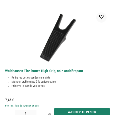
Waldhausen Tire-bottes High-Grip, noir, antidérapant
Retire les bottes serrées sans aide
Maintien stable grâce à la surface striée
Préserve le cuir de vos bottes
Prix régulier :
7,45 €
Prix TTC, frais de livraison en sus
Quantité de produit : Entrez la quantité souhaitée ou utilisez les boutons pour augmenter ou diminue
AJOUTER AU PANIER
pc