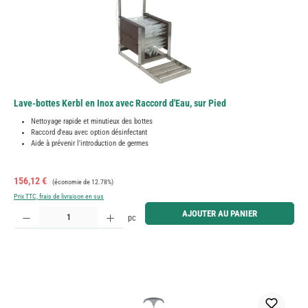
Lave-bottes Kerbl en Inox avec Raccord d'Eau, sur Pied
Nettoyage rapide et minutieux des bottes
Raccord d'eau avec option désinfectant
Aide à prévenir l'introduction de germes
Prix de vente :
Prix régulier :
156,12 €
(économie de 12.78%)
Prix TTC, frais de livraison en sus
Quantité de produit : Entrez la quantité souhaitée ou utilisez les boutons pour augmenter ou diminue
AJOUTER AU PANIER
pc