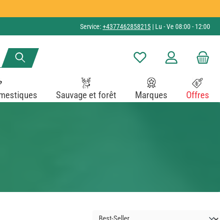
Service:
+4377462858215
| Lu - Ve 08:00 - 12:00
Vous avez 0 articles dans v
mestiques
Sauvage et forêt
Marques
Offres