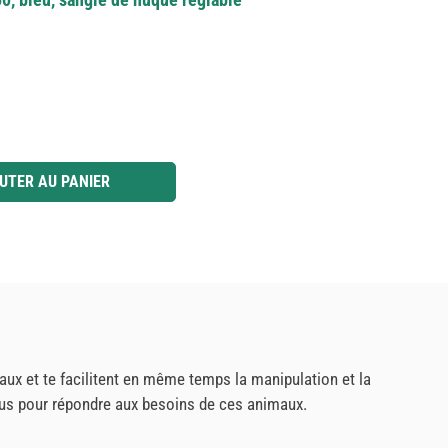
 ou utilisez les boutons pour augmenter ou diminuer la quantité.
UTER AU PANIER
maux et te facilitent en même temps la manipulation et la
nçus pour répondre aux besoins de ces animaux.