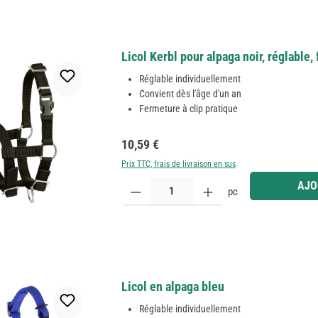
Licol Kerbl pour alpaga noir, réglable,
Réglable individuellement
Convient dès l'âge d'un an
Fermeture à clip pratique
Prix régulier :
10,59 €
Prix TTC, frais de livraison en sus
Quantité de produit : Entrez la quantité souhaitée
AJO
pc
Licol en alpaga bleu
Réglable individuellement