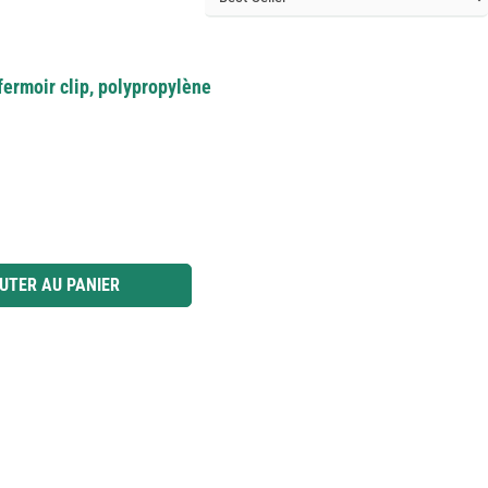
 fermoir clip, polypropylène
 ou utilisez les boutons pour augmenter ou diminuer la quantité.
UTER AU PANIER