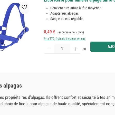
Convient aux lamas à tête moyenne
Adapté aux alpagas
Sangle de cou réglable
Prix de vente :
Prix régulier :
8,49 €
(économie de 5.56%)
Prix TTC, frais de livraison en sus
Quantité de produit : Entrez la quantité souhaitée
AJO
pc
es alpagas
 propriétaires d'alpagas. Ils offrent confort et sécurité à tes ani
and choix de licols pour alpagas de haute qualité, spécialement co