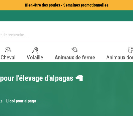
Bien-être des poules - Semaines promotionnelles
Cheval
Volaille
Animaux de ferme
Animaux do
 pour l'élevage d'alpagas 🦙
Licol pour alpaga