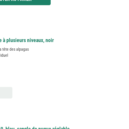
 à plusieurs niveaux, noir
a tête des alpagas
viduel
 50, bleu, sangle de nuque réglable