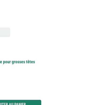
ble pour grosses têtes
 ou utilisez les boutons pour augmenter ou diminuer la quantité.
UTER AU PANIER