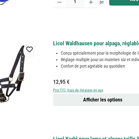
pc
Licol Waldhausen pour alpaga, réglable
Conçu spécialement pour la morphologie de l
Réglage multiple pour un maintien sûr et indi
Confort de port agréable au quotidien
Prix régulier :
12,95 €
Prix TTC, frais de livraison en sus
Afficher les options
Licol Kerbl pour lama et alpaga taille