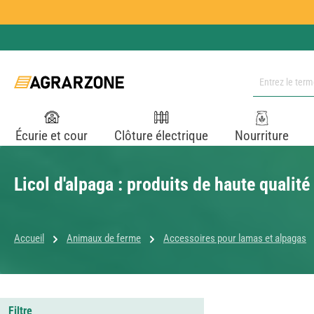
ser au contenu principal
Passer à la recherche
Passer à la navigation principale
Écurie et cour
Clôture électrique
Nourriture
Licol d'alpaga : produits de haute qualité
Accueil
Animaux de ferme
Accessoires pour lamas et alpagas
Filtre