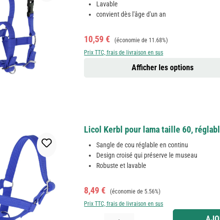
Lavable
convient dès l'âge d'un an
Prix de vente :
Prix régulier :
10,59 €
(économie de 11.68%)
Prix TTC, frais de livraison en sus
Afficher les options
Licol Kerbl pour lama taille 60, régla
Sangle de cou réglable en continu
Design croisé qui préserve le museau
Robuste et lavable
Prix de vente :
Prix régulier :
8,49 €
(économie de 5.56%)
Prix TTC, frais de livraison en sus
Quantité de produit : Entrez la quantité souhaitée
AJO