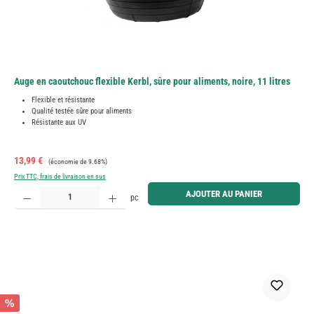
Auge en caoutchouc flexible Kerbl, sûre pour aliments, noire, 11 litres
Flexible et résistante
Qualité testée sûre pour aliments
Résistante aux UV
Prix de vente :
Prix régulier :
13,99 €
(économie de 9.68%)
Prix TTC, frais de livraison en sus
Quantité de produit : Entrez la quantité souhaitée ou utilisez les boutons pour augmenter ou diminue
AJOUTER AU PANIER
pc
%