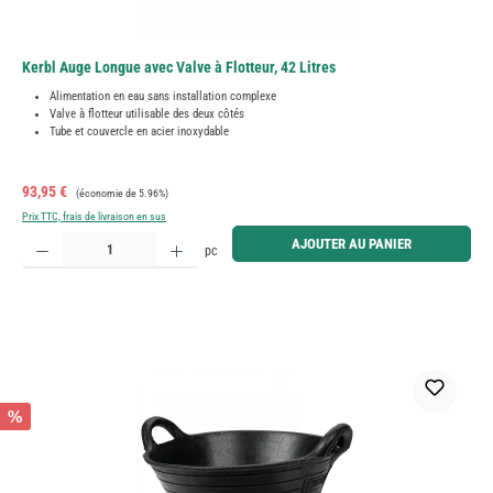
Kerbl Auge Longue avec Valve à Flotteur, 42 Litres
Alimentation en eau sans installation complexe
Valve à flotteur utilisable des deux côtés
Tube et couvercle en acier inoxydable
Prix de vente :
Prix régulier :
93,95 €
(économie de 5.96%)
Prix TTC, frais de livraison en sus
Quantité de produit : Entrez la quantité souhaitée ou utilisez les boutons pour augmenter ou diminue
AJOUTER AU PANIER
pc
%