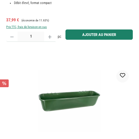
Débit élevé, format compact
Prix de vente :
Prix régulier :
37,99 €
(économie de 11.63%)
Prix TTC, frais de livraison en sus
Quantité de produit : Entrez la quantité souhaitée ou utilisez les boutons pour augmenter ou diminue
AJOUTER AU PANIER
pc
%