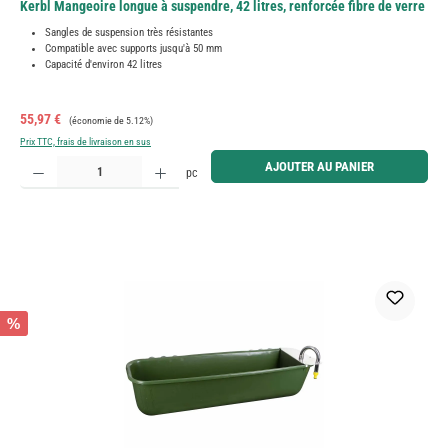
Kerbl Mangeoire longue à suspendre, 42 litres, renforcée fibre de verre
Sangles de suspension très résistantes
Compatible avec supports jusqu'à 50 mm
Capacité d'environ 42 litres
Prix de vente :
Prix régulier :
55,97 €
(économie de 5.12%)
Prix TTC, frais de livraison en sus
Quantité de produit : Entrez la quantité souhaitée ou utilisez les boutons pour augmenter ou diminue
AJOUTER AU PANIER
pc
%