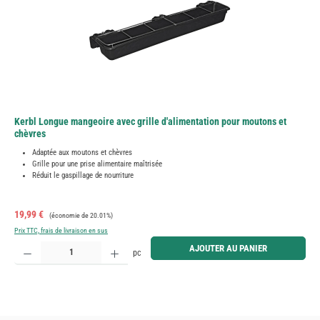
Kerbl Longue mangeoire avec grille d'alimentation pour moutons et
chèvres
Adaptée aux moutons et chèvres
Grille pour une prise alimentaire maîtrisée
Réduit le gaspillage de nourriture
Prix de vente :
Prix régulier :
19,99 €
(économie de 20.01%)
Prix TTC, frais de livraison en sus
Quantité de produit : Entrez la quantité souhaitée ou utilisez les boutons pour augmenter ou diminue
AJOUTER AU PANIER
pc