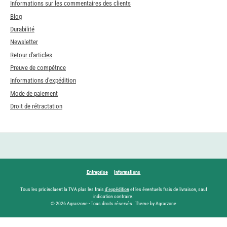
Informations sur les commentaires des clients
Blog
Durabilité
Newsletter
Retour d'articles
Preuve de compétnce
Informations d'expédition
Mode de paiement
Droit de rétractation
Entreprise
Informations
Tous les prix incluent la TVA plus les frais
d'expédition
et les éventuels frais de livraison, sauf
indication contraire.
© 2026 Agrarzone - Tous droits réservés. Theme by Agrarzone