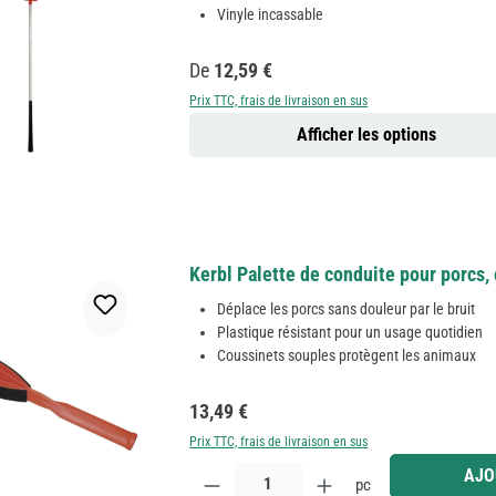
Vinyle incassable
Prix régulier :
De
12,59 €
Prix TTC, frais de livraison en sus
Afficher les options
Kerbl Palette de conduite pour porcs, 
Déplace les porcs sans douleur par le bruit
Plastique résistant pour un usage quotidien
Coussinets souples protègent les animaux
Prix régulier :
13,49 €
Prix TTC, frais de livraison en sus
Quantité de produit : Entrez la quantité souhaitée
AJO
pc