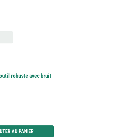
outil robuste avec bruit
 ou utilisez les boutons pour augmenter ou diminuer la quantité.
UTER AU PANIER