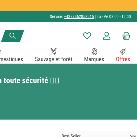
Service:
+4377462858215
| Lu - Ve 08:00 - 12:00
Vous avez 0 articles dans v
mestiques
Sauvage et forêt
Marques
Offres
oute sécurité 🏃‍♂️