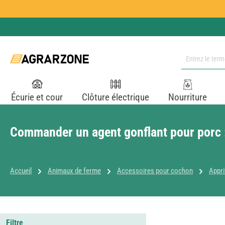
ser au contenu principal
Passer à la recherche
Passer à la navigation principale
Écurie et cour
Clôture électrique
Nourriture
Commander un agent gonflant pour porc :
Accueil
Animaux de ferme
Accessoires pour cochon
Appri
Filtre