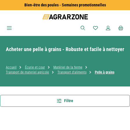
Bien-être des poules - Semaines promotionnelles
Passer au contenu principal
Vous avez 0 articles
Acheter une pelle à grains - Robuste et facile à nettoyer
Accueil
Écurie et cour
Matériel de la ferme
Transport de materiel agricole
Transport d'aliments
Pelle à grains
Filtre