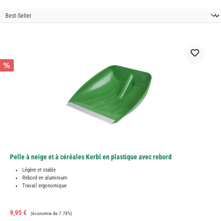
%
Pelle à neige et à céréales Kerbl en plastique avec rebord
Légère et stable
Rebord en aluminium
Travail ergonomique
Prix de vente :
Prix régulier :
9,95 €
(économie de 7.78%)