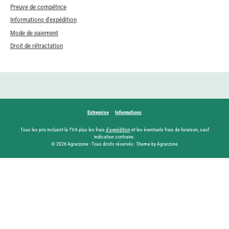
Preuve de compétnce
Informations d'expédition
Mode de paiement
Droit de rétractation
Entreprise
Informations
Tous les prix incluent la TVA plus les frais
d'expédition
et les éventuels frais de livraison, sauf
indication contraire.
© 2026 Agrarzone - Tous droits réservés. Theme by Agrarzone