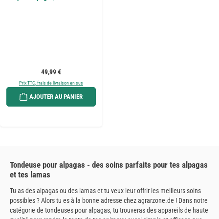
Prix régulier :
49,99 €
Prix TTC, frais de livraison en sus
AJOUTER AU PANIER
Tondeuse pour alpagas - des soins parfaits pour tes alpagas
et tes lamas
Tu as des alpagas ou des lamas et tu veux leur offrir les meilleurs soins
possibles ? Alors tu es à la bonne adresse chez agrarzone.de ! Dans notre
catégorie de tondeuses pour alpagas, tu trouveras des appareils de haute