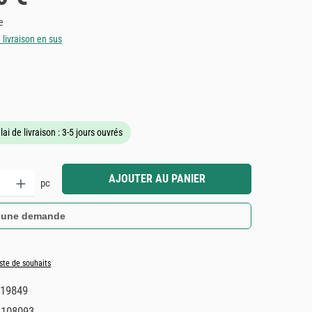
e
e livraison en sus
de 5 sur 5 étoiles
lai de livraison : 3-5 jours ouvrés
it : Entrez la quantité souhaitée ou utilisez les boutons pour augmenter ou dimin
AJOUTER AU PANIER
pc
 une demande
iste de souhaits
19849
3108093