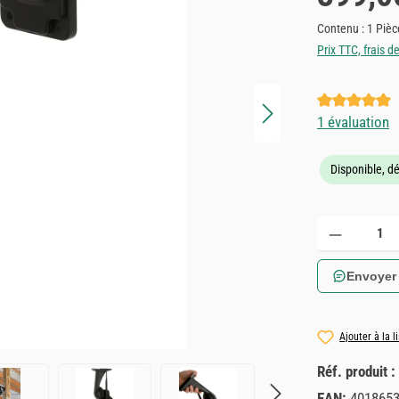
Contenu :
1 Pièc
Prix TTC, frais d
Note moyenne 
1 évaluation
Disponible, dé
Quantité de produ
Envoyer
Ajouter à la l
Réf. produit :
EAN:
401865