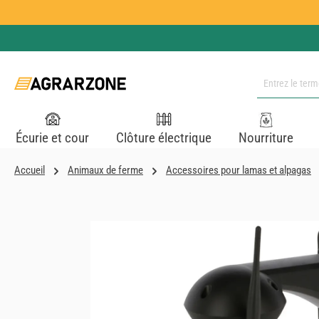
ser au contenu principal
Passer à la recherche
Passer à la navigation principale
Écurie et cour
Clôture électrique
Nourriture
Accueil
Animaux de ferme
Accessoires pour lamas et alpagas
Ignorer la galerie d'images