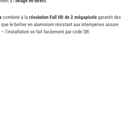
ent à l'
image en direct
.
x
combiné à la
résolution Full HD de 2 mégapixels
garantit des
 que le boîtier en aluminium résistant aux intempéries assure
r – l'installation se fait facilement par code QR.