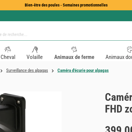
Bien-être des poules - Semaines promotionnelles
Cheval
Volaille
Animaux de ferme
Animaux do
Surveillance des alpagas
Caméra d'écurie pour alpagas
Camér
FHD z
Prix régulier :
399,0