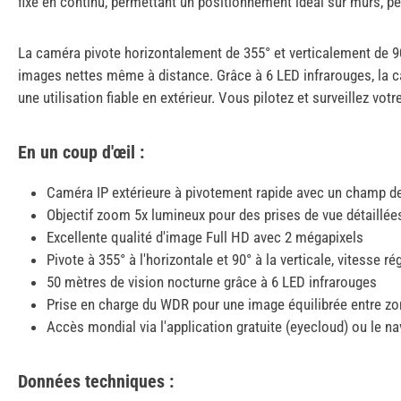
fixe en continu, permettant un positionnement idéal sur murs, pe
La caméra pivote horizontalement de 355° et verticalement de 9
images nettes même à distance. Grâce à 6 LED infrarouges, la ca
une utilisation fiable en extérieur. Vous pilotez et surveillez vot
En un coup d'œil :
Caméra IP extérieure à pivotement rapide avec un champ d
Objectif zoom 5x lumineux pour des prises de vue détaillée
Excellente qualité d'image Full HD avec 2 mégapixels
Pivote à 355° à l'horizontale et 90° à la verticale, vitesse ré
50 mètres de vision nocturne grâce à 6 LED infrarouges
Prise en charge du WDR pour une image équilibrée entre zo
Accès mondial via l'application gratuite (eyecloud) ou le na
Données techniques :