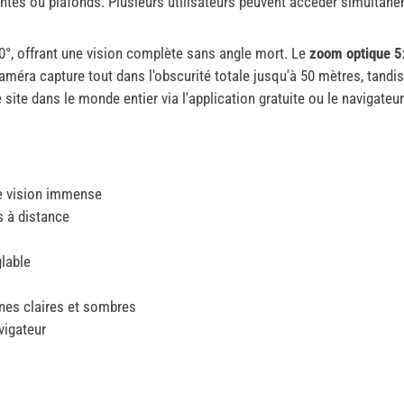
ntes ou plafonds. Plusieurs utilisateurs peuvent accéder simultaném
0°, offrant une vision complète sans angle mort. Le
zoom optique 5
méra capture tout dans l'obscurité totale jusqu'à 50 mètres, tandis
re site dans le monde entier via l'application gratuite ou le navigateu
e vision immense
s à distance
glable
nes claires et sombres
vigateur