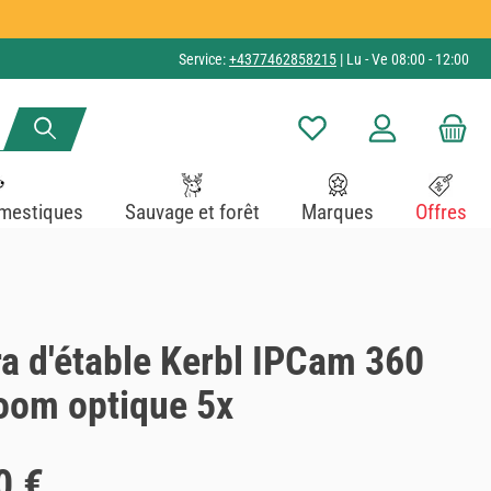
Service:
+4377462858215
| Lu - Ve 08:00 - 12:00
Vous avez 0 articles dans v
mestiques
Sauvage et forêt
Marques
Offres
a d'étable Kerbl IPCam 360
oom optique 5x
0 €