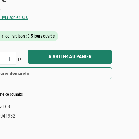
e
e livraison en sus
lai de livraison : 3-5 jours ouvrés
it : Entrez la quantité souhaitée ou utilisez les boutons pour augmenter ou dimin
AJOUTER AU PANIER
pc
 une demande
iste de souhaits
3168
3041932