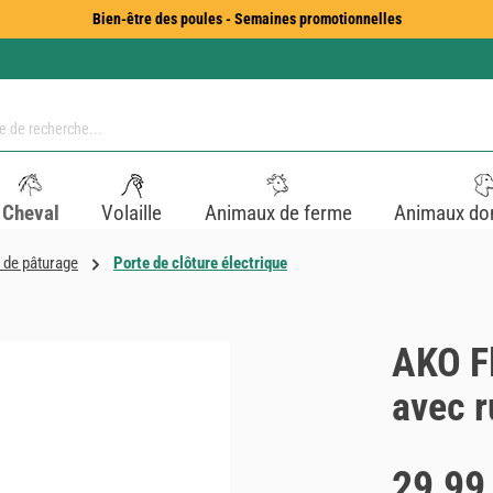
Bien-être des poules - Semaines promotionnelles
Cheval
Volaille
Animaux de ferme
Animaux do
 de pâturage
Porte de clôture électrique
AKO Fl
avec 
Prix régulier :
29,99