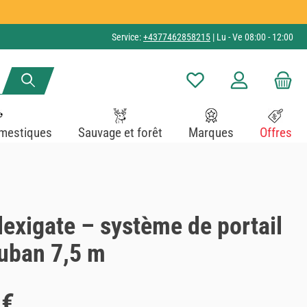
Service:
+4377462858215
| Lu - Ve 08:00 - 12:00
Vous avez 0 articles dans v
mestiques
Sauvage et forêt
Marques
Offres
exigate – système de portail
ruban 7,5 m
 €