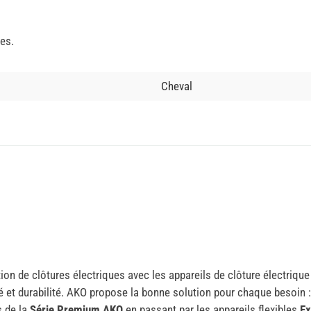
ies.
Cheval
ion de clôtures électriques avec les appareils de clôture électriqu
té et durabilité. AKO propose la bonne solution pour chaque besoin
s de la
Série Premium AKO
en passant par les appareils flexibles
Ex