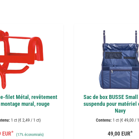
te-filet Métal, revêtement
Sac de box BUSSE Small 
 montage mural, rouge
suspendu pour matériel d
Navy
ntenu:
1 ct (€ 2,49 / 1 ct)
Contenu:
1 ct (€ 49,00 / 1
*
*
9 EUR
49,00 EUR
(
17%
économisés)