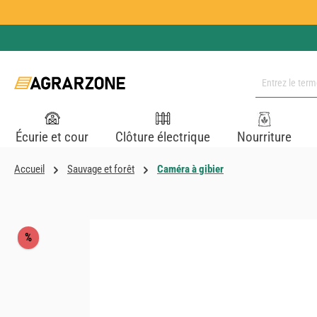
ser au contenu principal
Passer à la recherche
Passer à la navigation principale
Écurie et cour
Clôture électrique
Nourriture
Accueil
Sauvage et forêt
Caméra à gibier
Ignorer la galerie d'images
Réduction
%