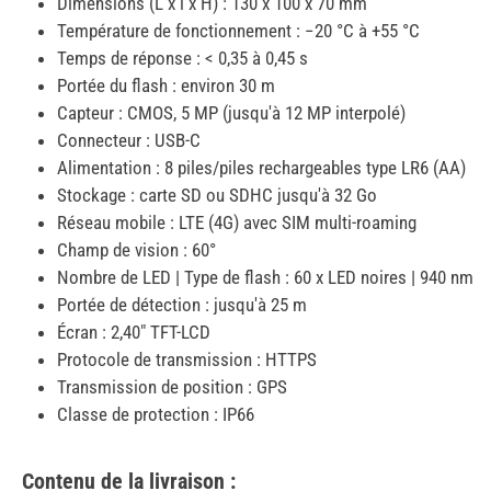
Dimensions (L x l x H) : 130 x 100 x 70 mm
Température de fonctionnement : −20 °C à +55 °C
Temps de réponse : < 0,35 à 0,45 s
Portée du flash : environ 30 m
Capteur : CMOS, 5 MP (jusqu'à 12 MP interpolé)
Connecteur : USB-C
Alimentation : 8 piles/piles rechargeables type LR6 (AA)
Stockage : carte SD ou SDHC jusqu'à 32 Go
Réseau mobile : LTE (4G) avec SIM multi-roaming
Champ de vision : 60°
Nombre de LED | Type de flash : 60 x LED noires | 940 nm
Portée de détection : jusqu'à 25 m
Écran : 2,40" TFT-LCD
Protocole de transmission : HTTPS
Transmission de position : GPS
Classe de protection : IP66
Contenu de la livraison :