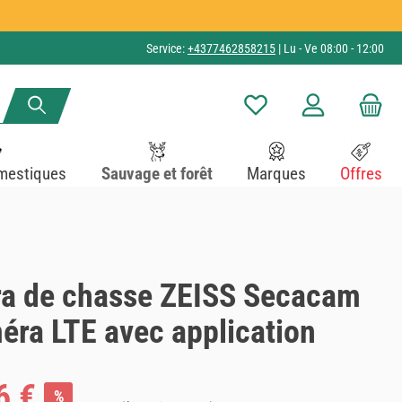
Service:
+4377462858215
| Lu - Ve 08:00 - 12:00
Vous avez 0 articles dans v
mestiques
Sauvage et forêt
Marques
Offres
a de chasse ZEISS Secacam
éra LTE avec application
6 €
%