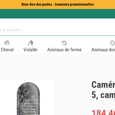
Bien-être des poules - Semaines promotionnelles
Cheval
Volaille
Animaux de ferme
Animaux do
Camér
5, cam
Prix de vente :
184,4