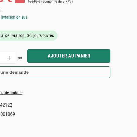
Prix régulier :
199,99 €
(économie de 7.77%)
e
e livraison en sus
lai de livraison : 3-5 jours ouvrés
it : Entrez la quantité souhaitée ou utilisez les boutons pour augmenter ou dimin
AJOUTER AU PANIER
pc
 une demande
iste de souhaits
42122
5001069