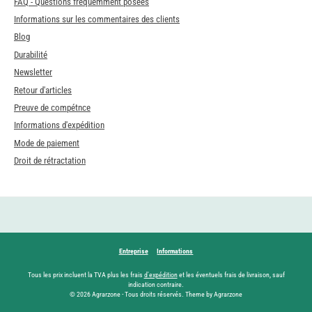
FAQ - Questions fréquemment posées
Informations sur les commentaires des clients
Blog
Durabilité
Newsletter
Retour d'articles
Preuve de compétnce
Informations d'expédition
Mode de paiement
Droit de rétractation
Entreprise
Informations
Tous les prix incluent la TVA plus les frais
d'expédition
et les éventuels frais de livraison, sauf
indication contraire.
© 2026 Agrarzone - Tous droits réservés. Theme by Agrarzone