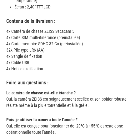
température)
Écran : 2,40" TFT-LCD
Contenu de la livraison :
4x Caméra de chasse ZEISS Secacam 5
4x Carte SIM multi-itinérance (préinstallée)
4x Carte mémoire SDHC 32 Go (préinstallée)
32x Pile type LR6 (AA)
4x Sangle de fixation
4x Câble USB
4x Notice d'utilisation
Foire aux questions :
La caméra de chasse est-elle étanche ?
Oui, la caméra ZEISS est soigneusement scellée et son boîtier robuste
résiste même à la pluie torrentielle et à la grêle.
Puis-je utiliser la caméra toute l'année ?
Oui, elle est conçue pour fonctionner de -20°C à +55°C et reste donc
opérationnelle toute l'année.