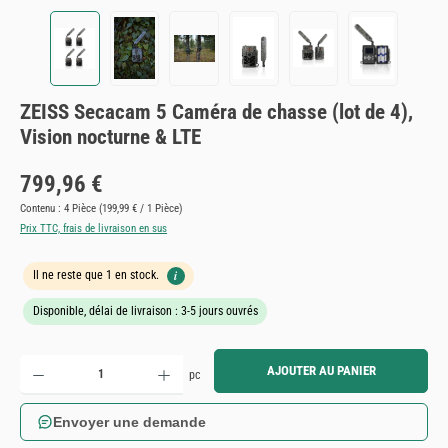
ZEISS Secacam 5 Caméra de chasse (lot de 4),
Vision nocturne & LTE
Prix régulier :
799,96 €
Contenu :
4 Pièce
(199,99 € / 1 Pièce)
Prix TTC, frais de livraison en sus
i
Il ne reste que 1 en stock.
Disponible, délai de livraison : 3-5 jours ouvrés
Quantité de produit : Entrez la quantité souhaitée ou utilisez les boutons pour augmenter ou diminue
AJOUTER AU PANIER
pc
Envoyer une demande