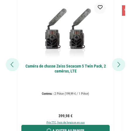
%
Caméra de chasse Zeiss Secacam 5 Twin Pack, 2
caméras, LTE
Contenu :
2 Pièce
(199,99 € / 1 Pièce)
Prix régulier :
399,98 €
Prix TTC, frais de livraison en sus
AJOUTER AU PANIER