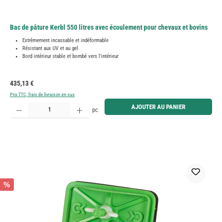
Bac de pâture Kerbl 550 litres avec écoulement pour chevaux et bovins
Extrêmement incassable et indéformable
Résistant aux UV et au gel
Bord intérieur stable et bombé vers l'intérieur
Prix régulier :
435,13 €
Prix TTC, frais de livraison en sus
Quantité de produit : Entrez la quantité souhaitée ou utilisez les boutons pour augmenter ou diminue
AJOUTER AU PANIER
pc
%