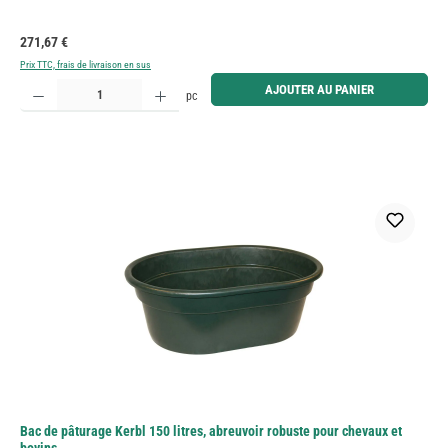
Prix régulier :
271,67 €
Prix TTC, frais de livraison en sus
Quantité de produit : Entrez la quantité souhaitée ou utilisez les boutons pour augmenter ou diminue
AJOUTER AU PANIER
pc
Bac de pâturage Kerbl 150 litres, abreuvoir robuste pour chevaux et