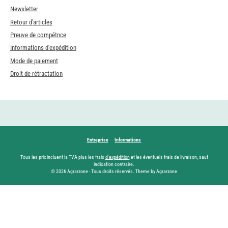
Newsletter
Retour d'articles
Preuve de compétnce
Informations d'expédition
Mode de paiement
Droit de rétractation
Entreprise
Informations
Tous les prix incluent la TVA plus les frais
d'expédition
et les éventuels frais de livraison, sauf
indication contraire.
© 2026 Agrarzone - Tous droits réservés. Theme by Agrarzone