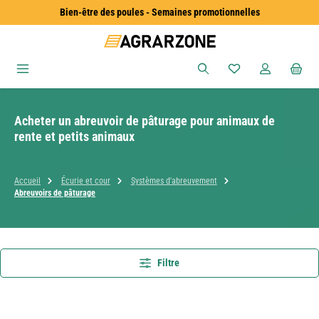
Bien-être des poules - Semaines promotionnelles
Passer au contenu principal
Vous avez 0 articles
Acheter un abreuvoir de pâturage pour animaux de
rente et petits animaux
Accueil
Écurie et cour
Systèmes d'abreuvement
Abreuvoirs de pâturage
Filtre