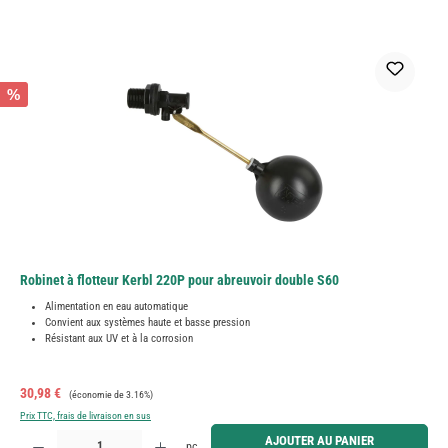
%
Robinet à flotteur Kerbl 220P pour abreuvoir double S60
Alimentation en eau automatique
Convient aux systèmes haute et basse pression
Résistant aux UV et à la corrosion
Prix de vente :
Prix régulier :
30,98 €
(économie de 3.16%)
Prix TTC, frais de livraison en sus
Quantité de produit : Entrez la quantité souhaitée ou utilisez les boutons pour augmenter ou diminue
AJOUTER AU PANIER
pc