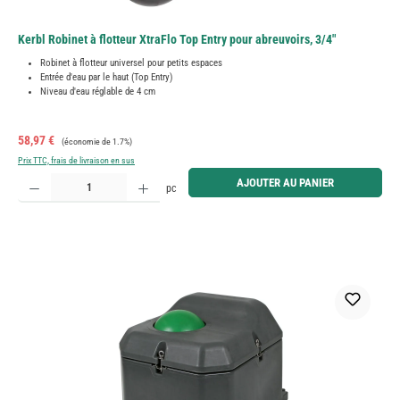
Kerbl Robinet à flotteur XtraFlo Top Entry pour abreuvoirs, 3/4"
Robinet à flotteur universel pour petits espaces
Entrée d'eau par le haut (Top Entry)
Niveau d'eau réglable de 4 cm
Prix de vente :
Prix régulier :
58,97 €
(économie de 1.7%)
Prix TTC, frais de livraison en sus
Quantité de produit : Entrez la quantité souhaitée ou utilisez les boutons pour augmenter ou diminue
AJOUTER AU PANIER
pc