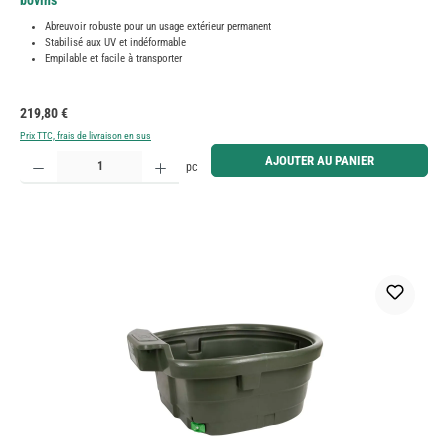
bovins
Abreuvoir robuste pour un usage extérieur permanent
Stabilisé aux UV et indéformable
Empilable et facile à transporter
Prix régulier :
219,80 €
Prix TTC, frais de livraison en sus
Quantité de produit : Entrez la quantité souhaitée ou utilisez les boutons pour augmenter ou diminue
AJOUTER AU PANIER
pc