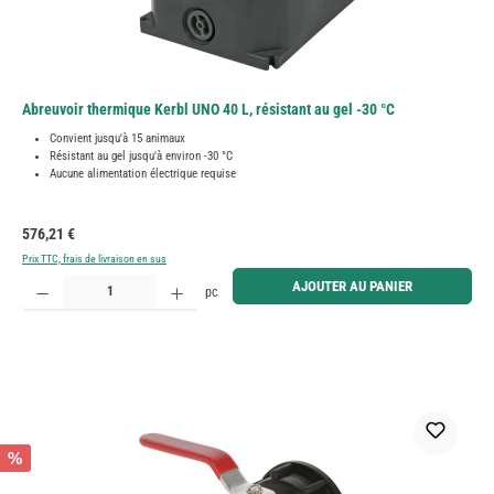
Abreuvoir thermique Kerbl UNO 40 L, résistant au gel -30 °C
Convient jusqu'à 15 animaux
Résistant au gel jusqu'à environ -30 °C
Aucune alimentation électrique requise
Prix régulier :
576,21 €
Prix TTC, frais de livraison en sus
Quantité de produit : Entrez la quantité souhaitée ou utilisez les boutons pour augmenter ou diminue
AJOUTER AU PANIER
pc
%