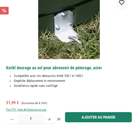
%
Kerbl Ancrage au sol pour abreuvoir de pâturage, acier
Compatible avec les abreuvoirs Kerbl 550 l et 1000 l
Empêche déplacement et renversement
Installation rapide sans outillage
Prix de vente :
Prix régulier :
21,99 €
(économie de 8.34%)
Prix TTC, frais de livraison en sus
Quantité de produit : Entrez la quantité souhaitée ou utilisez les boutons pour augmenter ou diminue
AJOUTER AU PANIER
pc