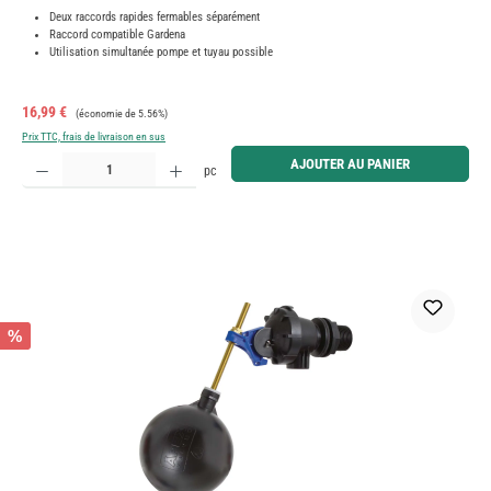
Deux raccords rapides fermables séparément
Raccord compatible Gardena
Utilisation simultanée pompe et tuyau possible
Prix de vente :
Prix régulier :
16,99 €
(économie de 5.56%)
Prix TTC, frais de livraison en sus
Quantité de produit : Entrez la quantité souhaitée ou utilisez les boutons pour augmenter ou diminue
AJOUTER AU PANIER
pc
%