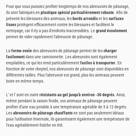
Pour que vous puissiez profiter longtemps de nos abreuvoirs de pâturage,
ils sont fabriqués en
plastique spécial particulièrement robuste
. Afin de
prévenir les blessures des animaux, les
bords arrondis
et les
surfaces
lisses
protègent efficacement contre les blessures et facilitent le
nettoyage, car il n'y a pas d'endroits inaccessibles. Le
grand écoulement
permet de vider rapidement l'abreuvoir de pâturage.
La
forme ovale
des abreuvoirs de pâturage permet de les
charger
facilement
dans une camionnette. Les abreuvoirs sont également
empilables, ce qui les rend particulièrement
faciles à transporter
. En
fonction de votre cheptel, nos abreuvoirs de pâturage sont disponibles en
différentes tailles. Plus l'abreuvoir est grand, plus les animaux peuvent
boire en même temps.
L' et l' sont en outre
résistants au gel jusqu'à environ -30 degrés
. Ainsi,
même pendant la saison froide, vos animaux de pâturage peuvent
profiter d'une eau potable à une température agréable de 3 à 12 degrés.
Les
abreuvoirs de pâturage chauffants
ne sont pas seulement idéaux
pour l'utilisation hivernale, ils garantissent également une température de
l'eau agréablement fraîche en été.