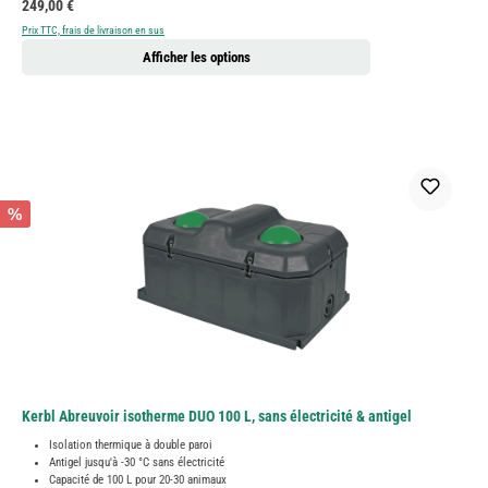
Prix régulier :
249,00 €
Prix TTC, frais de livraison en sus
Afficher les options
%
Kerbl Abreuvoir isotherme DUO 100 L, sans électricité & antigel
Isolation thermique à double paroi
Antigel jusqu'à -30 °C sans électricité
Capacité de 100 L pour 20-30 animaux