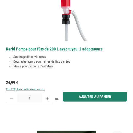
Kerbl Pompe pour fûts de 200 L avec tuyau, 2 adaptateurs
Soutirage direct via tuyau
Deux adaptateurs pour tailles de fûts variées
Idéale pour produits d'entretien
Prix régulier :
24,99 €
Prix TTC, frais de livraison en sus
Quantité de produit : Entrez la quantité souhaitée ou utilisez les boutons pour augmenter ou diminue
AJOUTER AU PANIER
pc