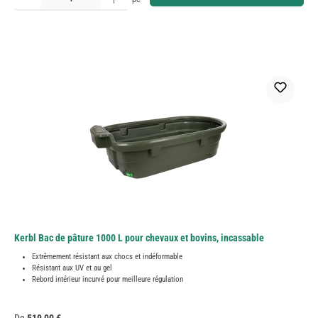
Kerbl Bac de pâture 1000 L pour chevaux et bovins, incassable
Extrêmement résistant aux chocs et indéformable
Résistant aux UV et au gel
Rebord intérieur incurvé pour meilleure régulation
Prix régulier :