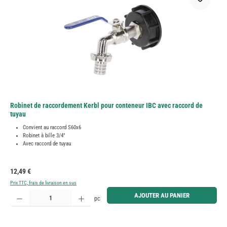
Robinet de raccordement Kerbl pour conteneur IBC avec raccord de
tuyau
Convient au raccord S60x6
Robinet à bille 3/4"
Avec raccord de tuyau
Prix régulier :
12,49 €
Prix TTC, frais de livraison en sus
Quantité de produit : Entrez la quantité souhaitée ou utilisez les boutons pour augmenter ou diminue
AJOUTER AU PANIER
pc