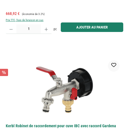
Prix de vente :
Prix régulier :
668,92 €
(économie de 3.2%)
Prix TTC, frais de livraison en sus
Quantité de produit : Entrez la quantité souhaitée ou utilisez les boutons pour augmenter ou diminue
AJOUTER AU PANIER
pc
%
Kerbl Robinet de raccordement pour cuve IBC avec raccord Gardena