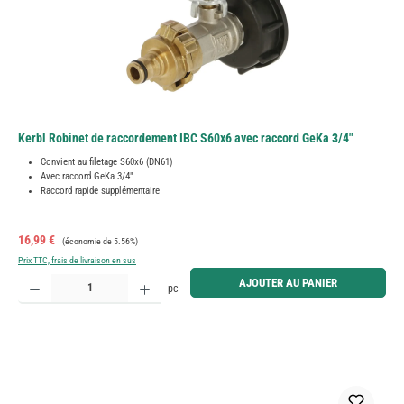
Kerbl Robinet de raccordement IBC S60x6 avec raccord GeKa 3/4"
Convient au filetage S60x6 (DN61)
Avec raccord GeKa 3/4"
Raccord rapide supplémentaire
Prix de vente :
Prix régulier :
16,99 €
(économie de 5.56%)
Prix TTC, frais de livraison en sus
Quantité de produit : Entrez la quantité souhaitée ou utilisez les boutons pour augmenter ou diminue
AJOUTER AU PANIER
pc