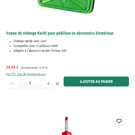
Vanne de vidange Kerbl pour pédiluve et abreuvoirs d'extérieur
Vidange rapide sans outil
Compatible avec le pédiluve Kerbl
Adaptée à l'abreuvoir double flotteur S60
Prix de vente :
Prix régulier :
20,49 €
(économie de 13.51%)
Prix TTC, frais de livraison en sus
Quantité de produit : Entrez la quantité souhaitée ou utilisez les boutons pour augmenter ou diminue
AJOUTER AU PANIER
pc