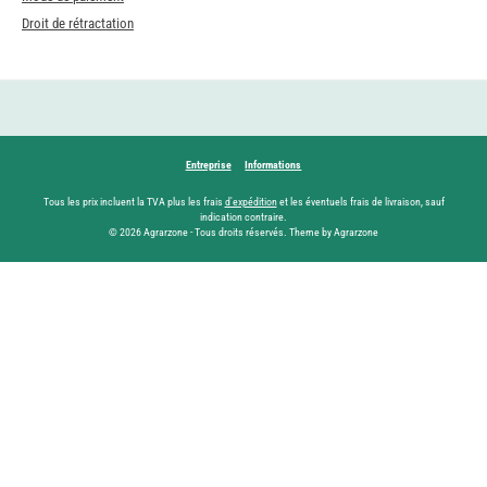
Droit de rétractation
Entreprise
Informations
Tous les prix incluent la TVA plus les frais
d'expédition
et les éventuels frais de livraison, sauf
indication contraire.
© 2026 Agrarzone - Tous droits réservés. Theme by Agrarzone