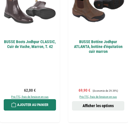
BUSSE Boots Jodhpur CLASSIC,
BUSSE Bottine Jodhpur
Cuir de Vache, Marron, T. 42
ATLANTA, bottine d'équitation
cuir marron
Prix régulier :
Prix de vente :
Prix régulier :
62,00 €
69,90 €
(économie de 29.39%)
Prix TTC, frais de livraison en sus
Prix TTC, frais de livraison en sus
AJOUTER AU PANIER
Afficher les options