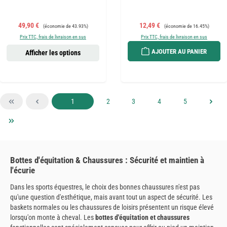
Prix de vente :
Prix régulier :
Prix de vente :
Prix régulier :
49,90 €
12,49 €
(économie de 43.93%)
(économie de 16.45%)
Prix TTC, frais de livraison en sus
Prix TTC, frais de livraison en sus
AJOUTER AU PANIER
Afficher les options
Page
Page
Page
Page
Page
1
2
3
4
5
Bottes d'équitation & Chaussures : Sécurité et maintien à
l'écurie
Dans les sports équestres, le choix des bonnes chaussures n'est pas
qu'une question d'esthétique, mais avant tout un aspect de sécurité. Les
baskets normales ou les chaussures de loisirs présentent un risque élevé
lorsqu'on monte à cheval. Les
bottes d'équitation et chaussures