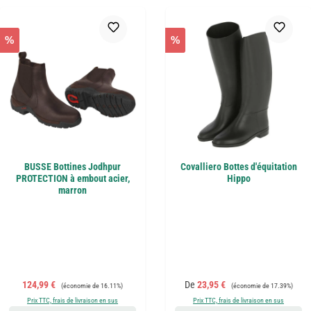
%
%
BUSSE Bottines Jodhpur
Covalliero Bottes d'équitation
PROTECTION à embout acier,
Hippo
marron
Prix de vente :
Prix régulier :
Prix de vente :
Prix régulier :
124,99 €
De
23,95 €
(économie de 16.11%)
(économie de 17.39%)
Prix TTC, frais de livraison en sus
Prix TTC, frais de livraison en sus