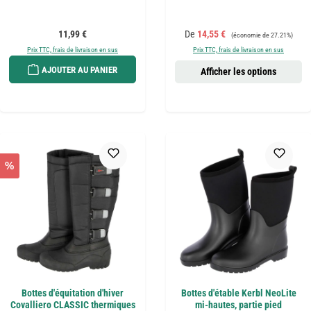
Prix régulier :
Prix de vente :
Prix régulier :
11,99 €
De
14,55 €
(économie de 27.21%)
Prix TTC, frais de livraison en sus
Prix TTC, frais de livraison en sus
AJOUTER AU PANIER
Afficher les options
%
Bottes d'équitation d'hiver
Bottes d'étable Kerbl NeoLite
Covalliero CLASSIC thermiques
mi-hautes, partie pied