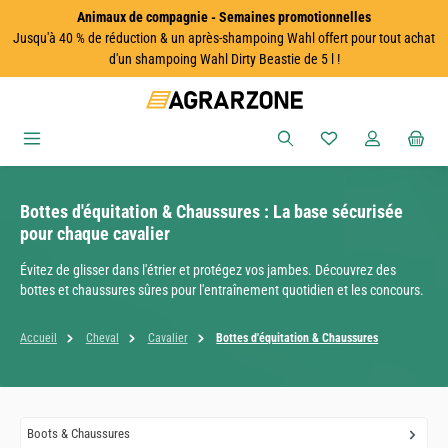
Animaux de compagnie - Semaines promotionnelles
Passer au contenu principal
Jusqu'à 40 % de réduction & un après-shampoing Wahl offert pour tout achat
d'un shampoing Wahl Dirty Beastie de 5 l !
Vous avez 0 articles
Bottes d'équitation & Chaussures : La base sécurisée
pour chaque cavalier
Évitez de glisser dans l'étrier et protégez vos jambes. Découvrez des
bottes et chaussures sûres pour l'entraînement quotidien et les concours.
Accueil
Cheval
Cavalier
Bottes d'équitation & Chaussures
Boots & Chaussures