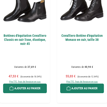
Bottines d'équitation Covalliero
Covalliero Bottine d'équitation
Classic en cuir lisse, élastique,
Monaco en cuir, taille 38
noir 45
Variantes de
37,69 €
Variantes de
40,94 €
Prix de vente :
Prix régulier :
Prix de vente :
Prix régulier :
47,53 €
55,03 €
(économie de 18.04%)
(économie de 12.64%)
Prix TTC, frais de livraison en sus
Prix TTC, frais de livraison en sus
AJOUTER AU PANIER
AJOUTER AU PANIER