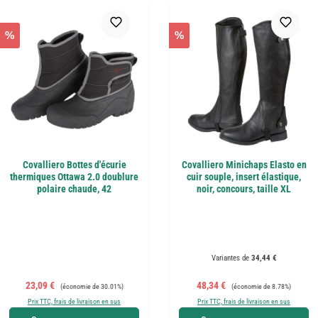
%
%
Covalliero Bottes d'écurie
Covalliero Minichaps Elasto en
thermiques Ottawa 2.0 doublure
cuir souple, insert élastique,
polaire chaude, 42
noir, concours, taille XL
Variantes de
34,44 €
Prix de vente :
Prix régulier :
Prix de vente :
Prix régulier :
23,09 €
48,34 €
(économie de 30.01%)
(économie de 8.78%)
Prix TTC, frais de livraison en sus
Prix TTC, frais de livraison en sus