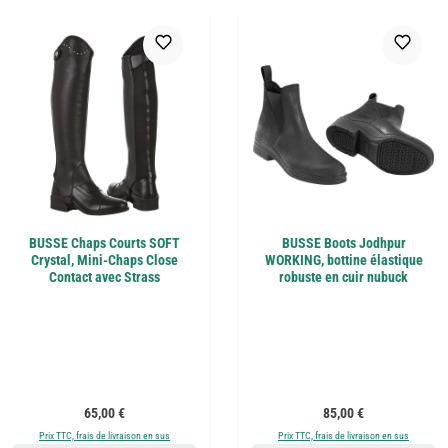
BUSSE Chaps Courts SOFT
BUSSE Boots Jodhpur
Crystal, Mini-Chaps Close
WORKING, bottine élastique
Contact avec Strass
robuste en cuir nubuck
Prix régulier :
Prix régulier :
65,00 €
85,00 €
Prix TTC, frais de livraison en sus
Prix TTC, frais de livraison en sus