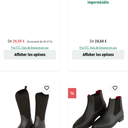
imperméable
Prix de vente :
Prix régulier :
Prix régulier :
De
26,59 €
De
24,04 €
(économie de 30.01%)
Prix TTC, frais de livraison en sus
Prix TTC, frais de livraison en sus
Afficher les options
Afficher les options
%