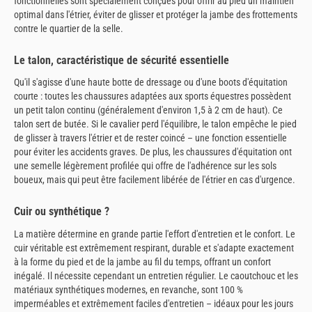
fonctionnelles sont spécialement conçues pour offrir au pied un maintien
optimal dans l'étrier, éviter de glisser et protéger la jambe des frottements
contre le quartier de la selle.
Le talon, caractéristique de sécurité essentielle
Qu'il s'agisse d'une haute botte de dressage ou d'une boots d'équitation
courte : toutes les chaussures adaptées aux sports équestres possèdent
un petit talon continu (généralement d'environ 1,5 à 2 cm de haut). Ce
talon sert de butée. Si le cavalier perd l'équilibre, le talon empêche le pied
de glisser à travers l'étrier et de rester coincé – une fonction essentielle
pour éviter les accidents graves. De plus, les chaussures d'équitation ont
une semelle légèrement profilée qui offre de l'adhérence sur les sols
boueux, mais qui peut être facilement libérée de l'étrier en cas d'urgence.
Cuir ou synthétique ?
La matière détermine en grande partie l'effort d'entretien et le confort. Le
cuir véritable est extrêmement respirant, durable et s'adapte exactement
à la forme du pied et de la jambe au fil du temps, offrant un confort
inégalé. Il nécessite cependant un entretien régulier. Le caoutchouc et les
matériaux synthétiques modernes, en revanche, sont 100 %
imperméables et extrêmement faciles d'entretien – idéaux pour les jours