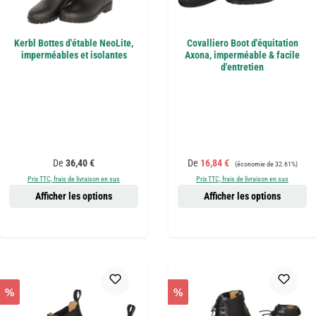
Kerbl Bottes d'étable NeoLite,
Covalliero Boot d'équitation
imperméables et isolantes
Axona, imperméable & facile
d'entretien
Prix régulier :
Prix de vente :
Prix régulier :
De
36,40 €
De
16,84 €
(économie de 32.61%)
Prix TTC, frais de livraison en sus
Prix TTC, frais de livraison en sus
Afficher les options
Afficher les options
%
%