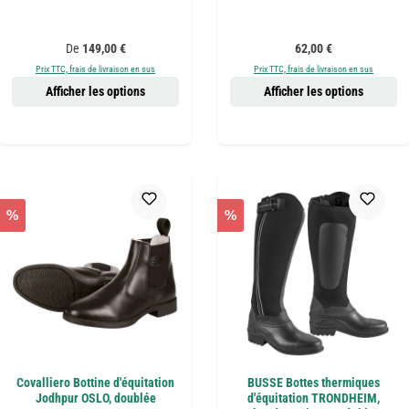
Prix régulier :
Prix régulier :
De
149,00 €
62,00 €
Prix TTC, frais de livraison en sus
Prix TTC, frais de livraison en sus
Afficher les options
Afficher les options
%
%
Covalliero Bottine d'équitation
BUSSE Bottes thermiques
Jodhpur OSLO, doublée
d'équitation TRONDHEIM,