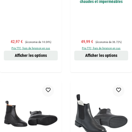
chaudes et imperméables
Prix de vente :
Prix régulier :
Prix de vente :
Prix régulier :
42,97 €
49,99 €
(économie de 14.04%)
(économie de 36.72%)
Prix TTC, frais de livraison en sus
Prix TTC, frais de livraison en sus
Afficher les options
Afficher les options