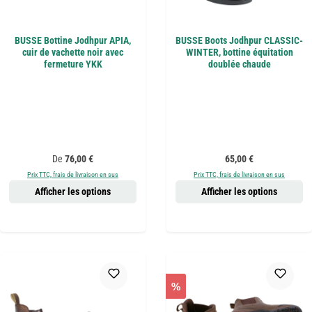
BUSSE Bottine Jodhpur APIA,
BUSSE Boots Jodhpur CLASSIC-
cuir de vachette noir avec
WINTER, bottine équitation
fermeture YKK
doublée chaude
Prix régulier :
Prix régulier :
De
76,00 €
65,00 €
Prix TTC, frais de livraison en sus
Prix TTC, frais de livraison en sus
Afficher les options
Afficher les options
%