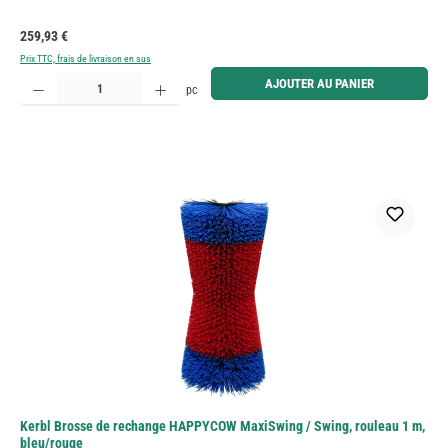
Prix régulier :
259,93 €
Prix TTC, frais de livraison en sus
Quantité de produit : Entrez la quantité souhaitée ou utilisez les boutons pour augmenter ou diminue
AJOUTER AU PANIER
pc
Kerbl Brosse de rechange HAPPYCOW MaxiSwing / Swing, rouleau 1 m,
bleu/rouge