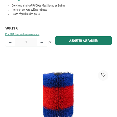
Convient à la HAPPYCOW MaxiSwing et Swing
Poils en polypropylène robuste
Usure régulière des poils
Prix régulier :
500,13 €
Prix TTC, frais de livraison en sus
Quantité de produit : Entrez la quantité souhaitée ou utilisez les boutons pour augmenter ou diminue
AJOUTER AU PANIER
pc