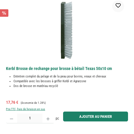
%
Kerbl Brosse de rechange pour brosse à bétail Texas 50x10 cm
Entretien complet du pelage et de la peau pour bovins, veaux et chevaux
Compatible avec les brosses à griffer Kerbl et Agrarzone
Dos de brosse en matériau recyclé
Prix de vente :
Prix régulier :
17,76 €
(économie de 1.28%)
Prix TTC, frais de livraison en sus
Quantité de produit : Entrez la quantité souhaitée ou utilisez les boutons pour augmenter ou diminue
AJOUTER AU PANIER
pc