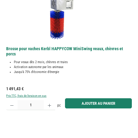
Brosse pour vaches Kerbl HAPPYCOW MiniSwing veaux, chèvres et
porcs
Pour veaux dès 2 mois, chèvres et truies
Activation autonome par les animaux
Jusqu'à 75% d'économie d'énergie
Prix régulier :
1 491,43 €
Prix TTC, frais de livraison en sus
Quantité de produit : Entrez la quantité souhaitée ou utilisez les boutons pour augmenter ou diminue
AJOUTER AU PANIER
pc