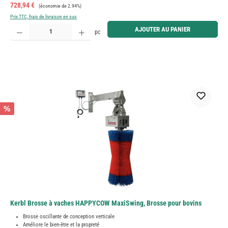
Prix de vente :
Prix régulier :
728,94 €
(économie de 2.94%)
Prix TTC, frais de livraison en sus
Quantité de produit : Entrez la quantité souhaitée ou utilisez les boutons pour augmenter ou diminue
AJOUTER AU PANIER
pc
%
Kerbl Brosse à vaches HAPPYCOW MaxiSwing, Brosse pour bovins
Brosse oscillante de conception verticale
Améliore le bien-être et la propreté