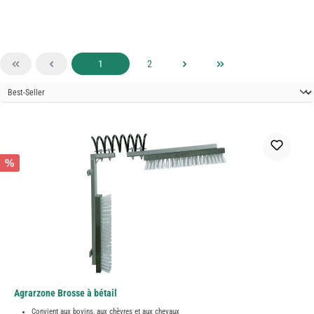
Page
Page
1
2
%
Agrarzone Brosse à bétail
Convient aux bovins, aux chèvres et aux chevaux