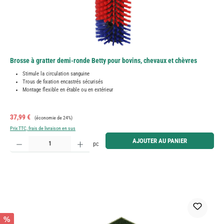
Brosse à gratter demi-ronde Betty pour bovins, chevaux et chèvres
Stimule la circulation sanguine
Trous de fixation encastrés sécurisés
Montage flexible en étable ou en extérieur
Prix de vente :
Prix régulier :
37,99 €
(économie de 24%)
Prix TTC, frais de livraison en sus
Quantité de produit : Entrez la quantité souhaitée ou utilisez les boutons pour augmenter ou diminue
AJOUTER AU PANIER
pc
%