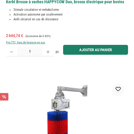
Kerbl Brosse à vaches HAPPYCOW Duo, brosse électrique pour bovins
Stimule circulation et métabolisme
Activation autonome par soulèvement
Arrêt sécurisé en cas de résistance
Prix de vente :
Prix régulier :
2 644,74 €
(économie de 0.83%)
Prix TTC, frais de livraison en sus
Quantité de produit : Entrez la quantité souhaitée ou utilisez les boutons pour augmenter ou diminue
AJOUTER AU PANIER
pc
%