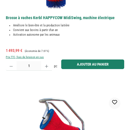
Brosse à vaches Kerbl HAPPYCOW MidiSwing, machine électrique
Améliore le bien-être et la production laitière
Convient aux bovins à partir d'un an
Activation autonome par les animaux
Prix de vente :
Prix régulier :
1 493,99 €
(économie de 7.61%)
Prix TTC, frais de livraison en sus
Quantité de produit : Entrez la quantité souhaitée ou utilisez les boutons pour augmenter ou diminue
AJOUTER AU PANIER
pc