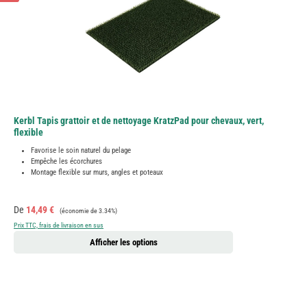
Kerbl Tapis grattoir et de nettoyage KratzPad pour chevaux, vert,
flexible
Favorise le soin naturel du pelage
Empêche les écorchures
Montage flexible sur murs, angles et poteaux
Prix de vente :
Prix régulier :
De
14,49 €
(économie de 3.34%)
Prix TTC, frais de livraison en sus
Afficher les options