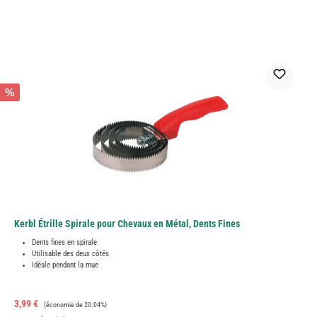
%
Kerbl Étrille Spirale pour Chevaux en Métal, Dents Fines
Dents fines en spirale
Utilisable des deux côtés
Idéale pendant la mue
Prix de vente :
Prix régulier :
3,99 €
(économie de 20.04%)