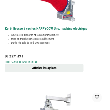
Kerbl Brosse à vaches HAPPYCOW Uno, machine électrique
Améliore le bien-être et la production laitière
Mise en marche par simple soulèvement
Durée réglable de 10 à 300 secondes
Prix régulier :
De
2 271,43 €
Prix TTC, frais de livraison en sus
Afficher les options