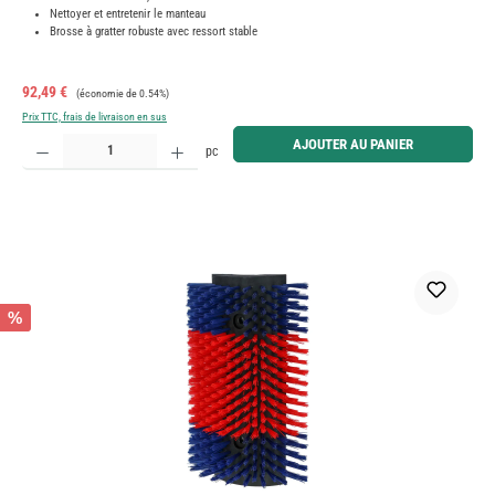
Nettoyer et entretenir le manteau
Brosse à gratter robuste avec ressort stable
Prix de vente :
Prix régulier :
92,49 €
(économie de 0.54%)
Prix TTC, frais de livraison en sus
Quantité de produit : Entrez la quantité souhaitée ou utilisez les boutons pour augmenter ou diminue
AJOUTER AU PANIER
pc
%