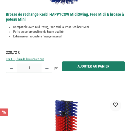
Brosse de rechange Kerbl HAPPYCOW MidiSwing, Free Midi & brosse à
poteau Mini
Compatible avec MidiSwing, Free Midi & Post Scrubber Mini
Poils en polypropylène de haute qualité
Extrêmement robuste à l'usage intensif
Prix régulier :
228,72 €
Prix TTC, frais de livraison en sus
Quantité de produit : Entrez la quantité souhaitée ou utilisez les boutons pour augmenter ou diminue
AJOUTER AU PANIER
pc
%