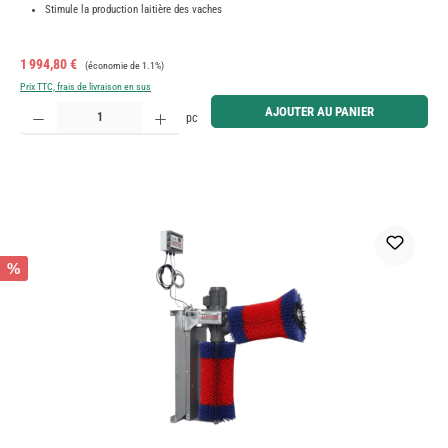
Stimule la production laitière des vaches
Prix de vente :
Prix régulier :
1 994,80 €
(économie de 1.1%)
Prix TTC, frais de livraison en sus
Quantité de produit : Entrez la quantité souhaitée ou utilisez les boutons pour augmenter ou diminue
AJOUTER AU PANIER
pc
%