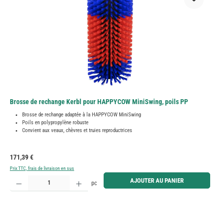
Brosse de rechange Kerbl pour HAPPYCOW MiniSwing, poils PP
Brosse de rechange adaptée à la HAPPYCOW MiniSwing
Poils en polypropylène robuste
Convient aux veaux, chèvres et truies reproductrices
Prix régulier :
171,39 €
Prix TTC, frais de livraison en sus
Quantité de produit : Entrez la quantité souhaitée ou utilisez les boutons pour augmenter ou diminue
AJOUTER AU PANIER
pc