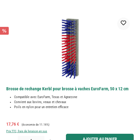
%
Brosse de rechange Kerbl pour brosse à vaches EuroFarm, 50 x 12 cm
Compatible avec EuroFarm, Texas et Agrarzone
Convient aux bovins, veaux et chevaux
Poils en nylon pour un entretien efficace
Prix de vente :
Prix régulier :
17,76 €
(économie de 11.16%)
Prix TTC, frais de livraison en sus
Quantité de produit : Entrez la quantité souhaitée ou utilisez les boutons pour augmenter ou diminue
AJOUTER AU PANIER