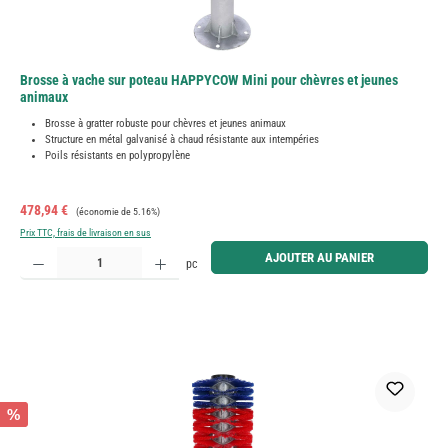
Brosse à vache sur poteau HAPPYCOW Mini pour chèvres et jeunes
animaux
Brosse à gratter robuste pour chèvres et jeunes animaux
Structure en métal galvanisé à chaud résistante aux intempéries
Poils résistants en polypropylène
Prix de vente :
Prix régulier :
478,94 €
(économie de 5.16%)
Prix TTC, frais de livraison en sus
Quantité de produit : Entrez la quantité souhaitée ou utilisez les boutons pour augmenter ou diminue
AJOUTER AU PANIER
pc
%