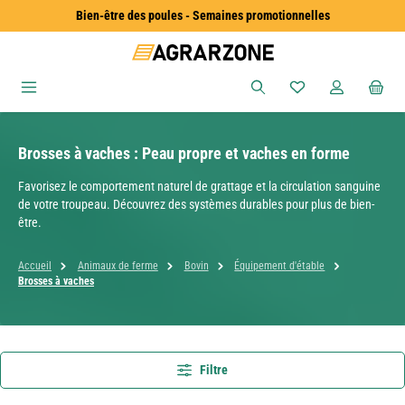
Bien-être des poules - Semaines promotionnelles
Passer au contenu principal
Vous avez 0 articles
Brosses à vaches : Peau propre et vaches en forme
Favorisez le comportement naturel de grattage et la circulation sanguine
de votre troupeau. Découvrez des systèmes durables pour plus de bien-
être.
Accueil
Animaux de ferme
Bovin
Équipement d'étable
Brosses à vaches
Filtre