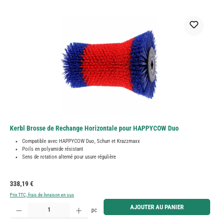
Kerbl Brosse de Rechange Horizontale pour HAPPYCOW Duo
Compatible avec HAPPYCOW Duo, Schurr et Krazzmaxx
Poils en polyamide résistant
Sens de rotation alterné pour usure régulière
Prix régulier :
338,19 €
Prix TTC, frais de livraison en sus
Quantité de produit : Entrez la quantité souhaitée ou utilisez les boutons pour augmenter ou diminue
AJOUTER AU PANIER
pc