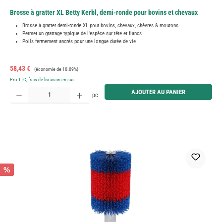
Brosse à gratter XL Betty Kerbl, demi-ronde pour bovins et chevaux
Brosse à gratter demi-ronde XL pour bovins, chevaux, chèvres & moutons
Permet un grattage typique de l'espèce sur tête et flancs
Poils fermement ancrés pour une longue durée de vie
Prix de vente :
Prix régulier :
58,43 €
(économie de 10.09%)
Prix TTC, frais de livraison en sus
Quantité de produit : Entrez la quantité souhaitée ou utilisez les boutons pour augmenter ou diminue
AJOUTER AU PANIER
pc
%