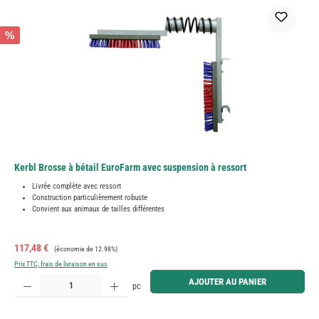
%
Kerbl Brosse à bétail EuroFarm avec suspension à ressort
Livrée complète avec ressort
Construction particulièrement robuste
Convient aux animaux de tailles différentes
Prix de vente :
Prix régulier :
117,48 €
(économie de 12.98%)
Prix TTC, frais de livraison en sus
Quantité de produit : Entrez la quantité souhaitée ou utilisez les boutons pour augmenter ou diminue
AJOUTER AU PANIER
pc