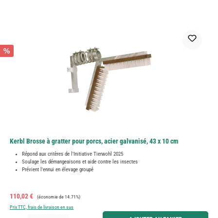
%
Kerbl Brosse à gratter pour porcs, acier galvanisé, 43 x 10 cm
Répond aux critères de l'Initiative Tierwohl 2025
Soulage les démangeaisons et aide contre les insectes
Prévient l'ennui en élevage groupé
Prix de vente :
Prix régulier :
110,02 €
(économie de 14.71%)
Prix TTC, frais de livraison en sus
Quantité de produit : Entrez la quantité souhaitée ou utilisez les boutons pour augmenter ou diminue