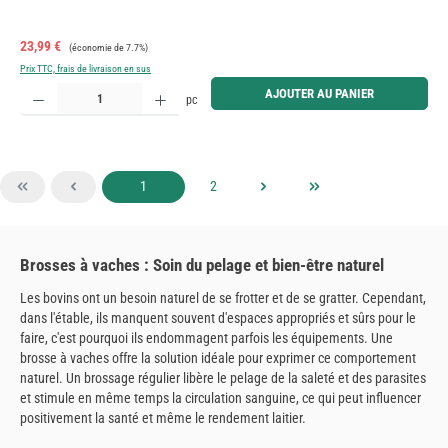
Prix de vente :
Prix régulier :
23,99 €
(économie de 7.7%)
Prix TTC, frais de livraison en sus
Quantité de produit : Entrez la quantité souhaitée ou utilisez les boutons pour augmenter ou diminue
AJOUTER AU PANIER
pc
Page
Page
1
2
Brosses à vaches : Soin du pelage et bien-être naturel
Les bovins ont un besoin naturel de se frotter et de se gratter. Cependant,
dans l'étable, ils manquent souvent d'espaces appropriés et sûrs pour le
faire, c'est pourquoi ils endommagent parfois les équipements. Une
brosse à vaches offre la solution idéale pour exprimer ce comportement
naturel. Un brossage régulier libère le pelage de la saleté et des parasites
et stimule en même temps la circulation sanguine, ce qui peut influencer
positivement la santé et même le rendement laitier.