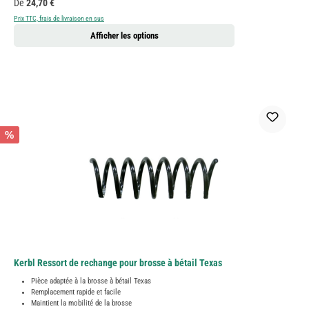
Prix régulier :
De
24,70 €
Prix TTC, frais de livraison en sus
Afficher les options
%
Kerbl Ressort de rechange pour brosse à bétail Texas
Pièce adaptée à la brosse à bétail Texas
Remplacement rapide et facile
Maintient la mobilité de la brosse