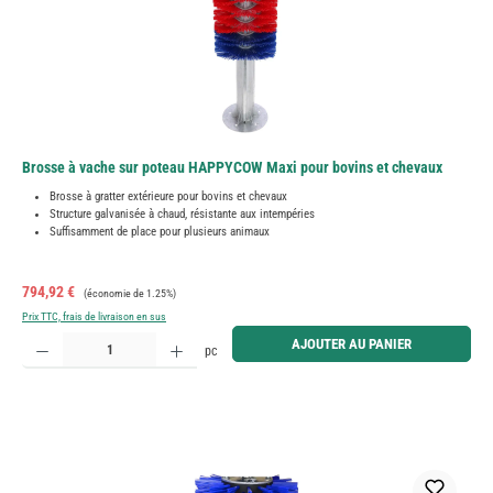
Brosse à vache sur poteau HAPPYCOW Maxi pour bovins et chevaux
Brosse à gratter extérieure pour bovins et chevaux
Structure galvanisée à chaud, résistante aux intempéries
Suffisamment de place pour plusieurs animaux
Prix de vente :
Prix régulier :
794,92 €
(économie de 1.25%)
Prix TTC, frais de livraison en sus
Quantité de produit : Entrez la quantité souhaitée ou utilisez les boutons pour augmenter ou diminue
AJOUTER AU PANIER
pc