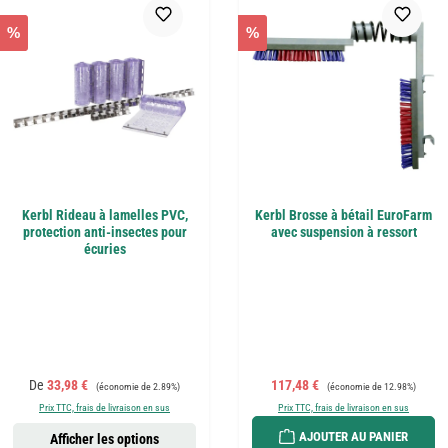
%
%
Kerbl Rideau à lamelles PVC,
Kerbl Brosse à bétail EuroFarm
protection anti-insectes pour
avec suspension à ressort
écuries
Prix de vente :
Prix régulier :
Prix de vente :
Prix régulier :
De
33,98 €
117,48 €
(économie de 2.89%)
(économie de 12.98%)
Prix TTC, frais de livraison en sus
Prix TTC, frais de livraison en sus
AJOUTER AU PANIER
Afficher les options