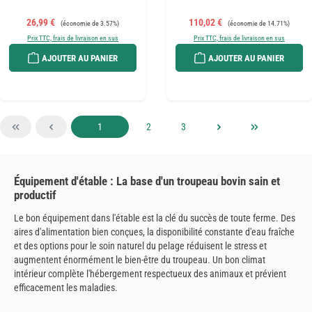
Prix de vente :
Prix régulier :
Prix de vente :
Prix régulier :
26,99 €
110,02 €
(économie de 3.57%)
(économie de 14.71%)
Prix TTC, frais de livraison en sus
Prix TTC, frais de livraison en sus
AJOUTER AU PANIER
AJOUTER AU PANIER
Page
Page
Page
1
2
3
Équipement d'étable : La base d'un troupeau bovin sain et
productif
Le bon équipement dans l'étable est la clé du succès de toute ferme. Des
aires d'alimentation bien conçues, la disponibilité constante d'eau fraîche
et des options pour le soin naturel du pelage réduisent le stress et
augmentent énormément le bien-être du troupeau. Un bon climat
intérieur complète l'hébergement respectueux des animaux et prévient
efficacement les maladies.