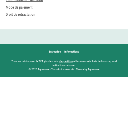
Mode de paiement
Droit de rétractation
Entreprise
Informations
Tous les prix incluent la TVA plus les frais
d'expédition
et les éventuels frais de livraison, sauf
indication contraire.
© 2026 Agrarzone - Tous droits réservés. Theme by Agrarzone