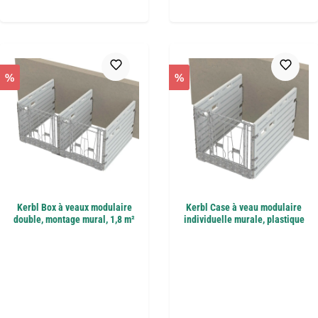
%
%
Kerbl Box à veaux modulaire
Kerbl Case à veau modulaire
double, montage mural, 1,8 m²
individuelle murale, plastique