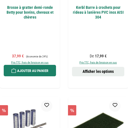
Brosse à gratter demi-ronde
Kerbl Barre à crochets pour
Betty pour bovins, chevaux et
rideau à lanières PVC inox AISI
chèvres
304
Prix de vente :
Prix régulier :
Prix régulier :
37,99 €
De
17,99 €
(économie de 24%)
Prix TTC, frais de livraison en sus
Prix TTC, frais de livraison en sus
AJOUTER AU PANIER
Afficher les options
%
%