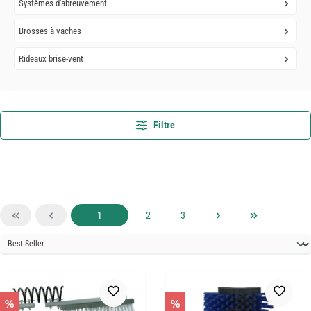
Systèmes d'abreuvement
Brosses à vaches
Rideaux brise-vent
Filtre
Page
Page
Page
1
2
3
%
%