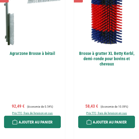
Agrarzone Brosse à bétail
Brosse à gratter XL Betty Kerbl,
demi-ronde pour bovins et
chevaux
Prix de vente :
Prix régulier :
Prix de vente :
Prix régulier :
92,49 €
58,43 €
(économie de 0.54%)
(économie de 10.09%)
Prix TTC, frais de livraison en sus
Prix TTC, frais de livraison en sus
AJOUTER AU PANIER
AJOUTER AU PANIER