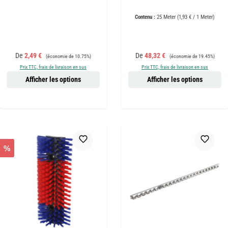
Contenu :
25 Meter
(1,93 € / 1 Meter)
Prix de vente :
Prix régulier :
Prix de vente :
Prix régulier :
De
2,49 €
De
48,32 €
(économie de 10.75%)
(économie de 19.45%)
Prix TTC, frais de livraison en sus
Prix TTC, frais de livraison en sus
Afficher les options
Afficher les options
%