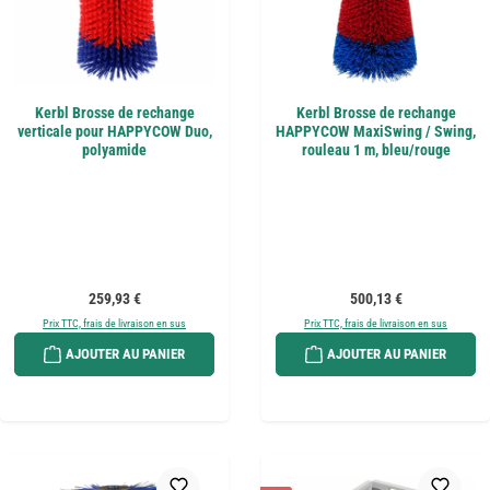
Kerbl Brosse de rechange
Kerbl Brosse de rechange
verticale pour HAPPYCOW Duo,
HAPPYCOW MaxiSwing / Swing,
polyamide
rouleau 1 m, bleu/rouge
Prix régulier :
Prix régulier :
259,93 €
500,13 €
Prix TTC, frais de livraison en sus
Prix TTC, frais de livraison en sus
AJOUTER AU PANIER
AJOUTER AU PANIER