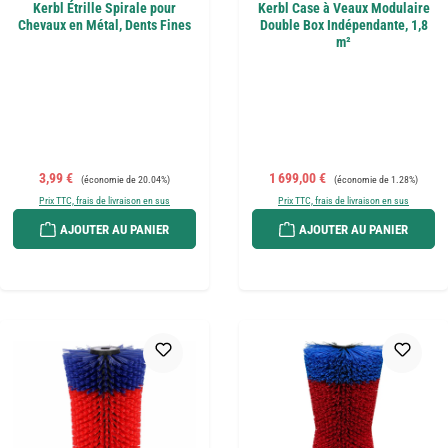
Kerbl Étrille Spirale pour
Kerbl Case à Veaux Modulaire
Chevaux en Métal, Dents Fines
Double Box Indépendante, 1,8
m²
Prix de vente :
Prix régulier :
Prix de vente :
Prix régulier :
3,99 €
1 699,00 €
(économie de 20.04%)
(économie de 1.28%)
Prix TTC, frais de livraison en sus
Prix TTC, frais de livraison en sus
AJOUTER AU PANIER
AJOUTER AU PANIER