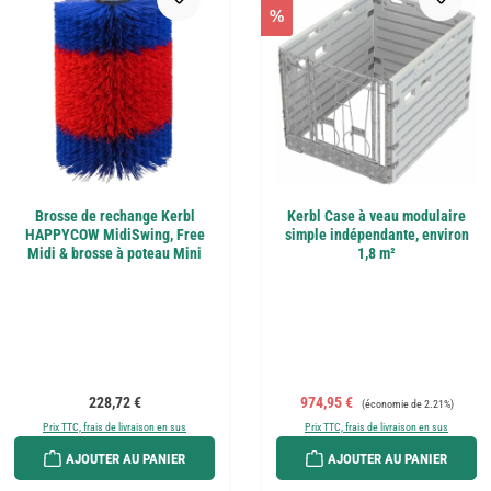
%
Brosse de rechange Kerbl
Kerbl Case à veau modulaire
HAPPYCOW MidiSwing, Free
simple indépendante, environ
Midi & brosse à poteau Mini
1,8 m²
Prix régulier :
Prix de vente :
Prix régulier :
228,72 €
974,95 €
(économie de 2.21%)
Prix TTC, frais de livraison en sus
Prix TTC, frais de livraison en sus
AJOUTER AU PANIER
AJOUTER AU PANIER