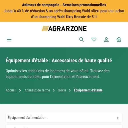
Animaux de compagnie - Semaines promotionnelles
Passer au contenu principal
Jusqu'à 40 % de réduction & un après-shampoing Wahl offert pour tout achat
d'un shampoing Wahl Dirty Beastie de 5 l !
Vous avez 0 articles
Équipement d'étable : Accessoires de haute qualité
Optimisez les conditions de logement de votre bétail. Trouvez des
équipements durables pour l'alimentation et l'abreuvement.
Accueil
Animaux de ferme
Bovin
Équipement d'étable
Équipement d'alimentation