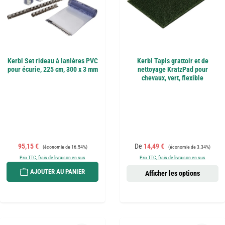
Kerbl Set rideau à lanières PVC
Kerbl Tapis grattoir et de
pour écurie, 225 cm, 300 x 3 mm
nettoyage KratzPad pour
chevaux, vert, flexible
Prix de vente :
Prix régulier :
Prix de vente :
Prix régulier :
95,15 €
De
14,49 €
(économie de 16.54%)
(économie de 3.34%)
Prix TTC, frais de livraison en sus
Prix TTC, frais de livraison en sus
AJOUTER AU PANIER
Afficher les options