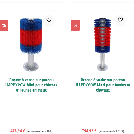
%
%
Brosse à vache sur poteau
Brosse à vache sur poteau
HAPPYCOW Mini pour chèvres
HAPPYCOW Maxi pour bovins et
et jeunes animaux
chevaux
Prix de vente :
Prix régulier :
Prix de vente :
Prix régulier :
478,94 €
794,92 €
(économie de 5.16%)
(économie de 1.25%)