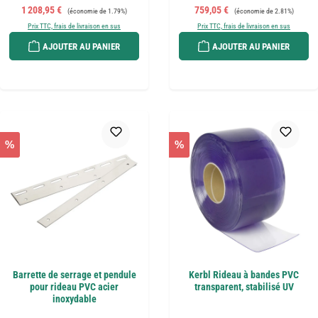
Prix de vente :
Prix régulier :
Prix de vente :
Prix régulier :
1 208,95 €
759,05 €
(économie de 1.79%)
(économie de 2.81%)
Prix TTC, frais de livraison en sus
Prix TTC, frais de livraison en sus
AJOUTER AU PANIER
AJOUTER AU PANIER
%
%
Barrette de serrage et pendule
Kerbl Rideau à bandes PVC
pour rideau PVC acier
transparent, stabilisé UV
inoxydable