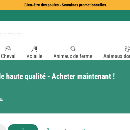
Bien-être des poules - Semaines promotionnelles
Cheval
Volaille
Animaux de ferme
Animaux do
e haute qualité - Acheter maintenant !
ns
Page
Page
1
2