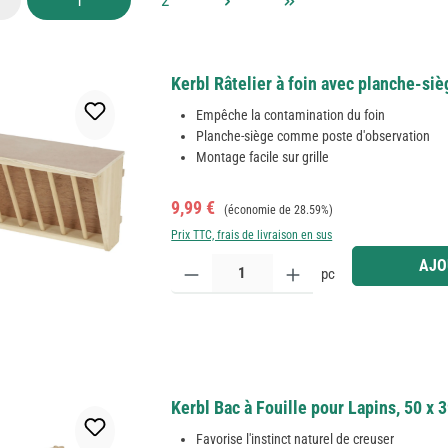
Kerbl Râtelier à foin avec planche-siè
Empêche la contamination du foin
Planche-siège comme poste d'observation
Montage facile sur grille
Prix de vente :
Prix régulier :
9,99 €
(économie de 28.59%)
Prix TTC, frais de livraison en sus
Quantité de produit : Entrez la quantité souhaitée
AJO
pc
Kerbl Bac à Fouille pour Lapins, 50 x 
Favorise l'instinct naturel de creuser