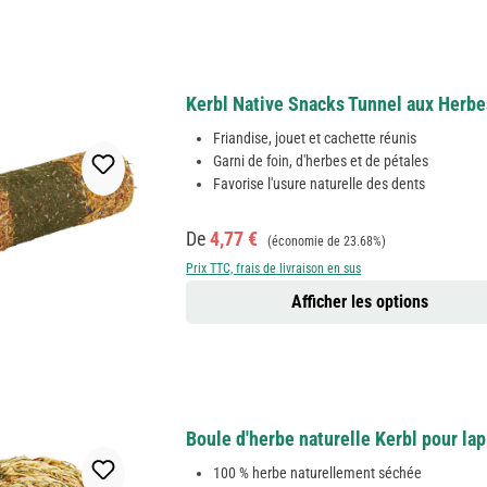
Kerbl Native Snacks Tunnel aux Herbes
Friandise, jouet et cachette réunis
Garni de foin, d'herbes et de pétales
Favorise l'usure naturelle des dents
Prix de vente :
Prix régulier :
De
4,77 €
(économie de 23.68%)
Prix TTC, frais de livraison en sus
Afficher les options
Boule d'herbe naturelle Kerbl pour lap
100 % herbe naturellement séchée