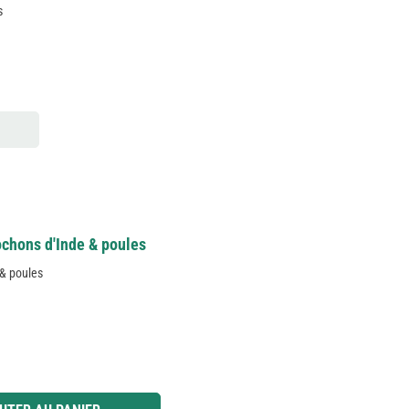
s
cochons d'Inde & poules
 & poules
 ou utilisez les boutons pour augmenter ou diminuer la quantité.