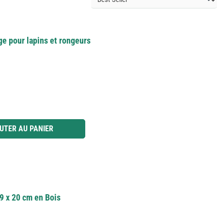
ge pour lapins et rongeurs
 ou utilisez les boutons pour augmenter ou diminuer la quantité.
UTER AU PANIER
39 x 20 cm en Bois