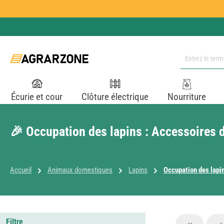
ser au contenu principal
Passer à la recherche
Passer à la navigation principale
Écurie et cour
Clôture électrique
Nourriture
🎉 Occupation des lapins : Accessoires d
Accueil
Animaux domestiques
Lapins
Occupation des lapi
Filtre