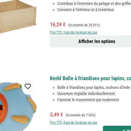
Contribue à l'entretien du pelage et des griffe
Convient à l'intérieur et à l'extérieur
Prix de vente :
Prix régulier :
16,24 €
(économie de 35.01%)
Prix TTC, frais de livraison en sus
Afficher les options
Kerbl Balle à friandises pour lapins, 
Balle à friandises pour lapins, cochons d'Inde
Ouverture réglable individuellement
Favorise le mouvement par roulement
Prix de vente :
Prix régulier :
3,49 €
(économie de 7.92%)
Prix TTC, frais de livraison en sus
Quantité de produit : Entrez la quantité souhaitée