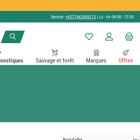
Service:
+4377462858215
| Lu - Ve 08:00 - 12:00
Vous avez 0 articles dans v
mestiques
Sauvage et forêt
Marques
Offres