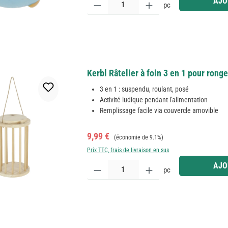
AJO
pc
Kerbl Râtelier à foin 3 en 1 pour rong
3 en 1 : suspendu, roulant, posé
Activité ludique pendant l'alimentation
Remplissage facile via couvercle amovible
Prix de vente :
Prix régulier :
9,99 €
(économie de 9.1%)
Prix TTC, frais de livraison en sus
Quantité de produit : Entrez la quantité souhaitée
AJO
pc