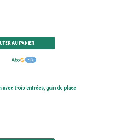
 ou utilisez les boutons pour augmenter ou diminuer la quantité.
UTER AU PANIER
−6%
 avec trois entrées, gain de place