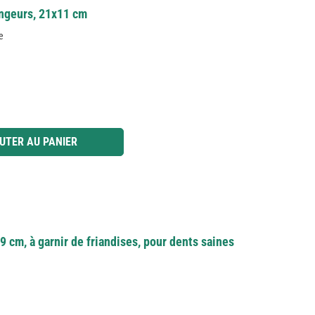
ongeurs, 21x11 cm
ce
 ou utilisez les boutons pour augmenter ou diminuer la quantité.
UTER AU PANIER
9 cm, à garnir de friandises, pour dents saines