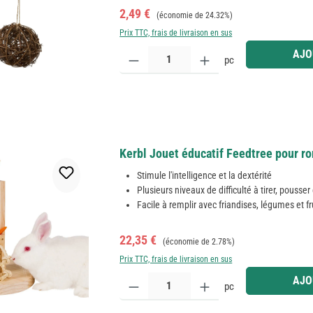
Prix de vente :
Prix régulier :
2,49 €
(économie de 24.32%)
Prix TTC, frais de livraison en sus
Quantité de produit : Entrez la quantité souhaitée
AJO
pc
Kerbl Jouet éducatif Feedtree pour r
Stimule l'intelligence et la dextérité
Plusieurs niveaux de difficulté à tirer, pousser 
Facile à remplir avec friandises, légumes et fr
Prix de vente :
Prix régulier :
22,35 €
(économie de 2.78%)
Prix TTC, frais de livraison en sus
Quantité de produit : Entrez la quantité souhaitée
AJO
pc