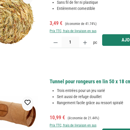
Sans fil de fer ni plastique
Entièrement comestible
Prix de vente :
Prix régulier :
3,49 €
(économie de 41.74%)
Prix TTC, frais de livraison en sus
Quantité de produit : Entrez la quantité souhaitée
AJO
pc
Tunnel pour rongeurs en lin 50 x 18 cm
Trois entrées pour un jeu varié
Sert aussi de refuge douillet
Rangement facile grâce au ressort spiralé
Prix de vente :
Prix régulier :
10,99 €
(économie de 21.44%)
Prix TTC, frais de livraison en sus