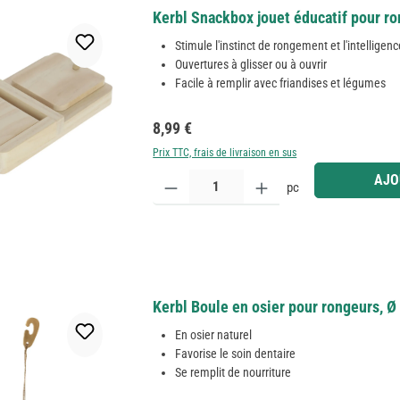
Kerbl Snackbox jouet éducatif pour r
Stimule l'instinct de rongement et l'intelligen
Ouvertures à glisser ou à ouvrir
Facile à remplir avec friandises et légumes
Prix régulier :
8,99 €
Prix TTC, frais de livraison en sus
Quantité de produit : Entrez la quantité souhaitée
AJO
pc
Kerbl Boule en osier pour rongeurs, Ø 
En osier naturel
Favorise le soin dentaire
Se remplit de nourriture