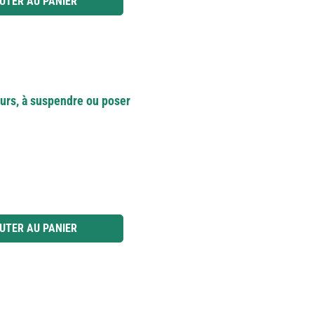
UTER AU PANIER
eurs, à suspendre ou poser
 ou utilisez les boutons pour augmenter ou diminuer la quantité.
UTER AU PANIER