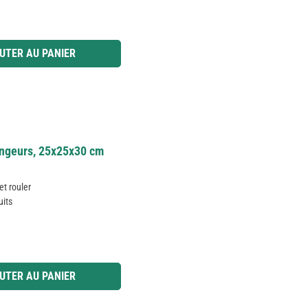
 ou utilisez les boutons pour augmenter ou diminuer la quantité.
UTER AU PANIER
ongeurs, 25x25x30 cm
et rouler
uits
 ou utilisez les boutons pour augmenter ou diminuer la quantité.
UTER AU PANIER