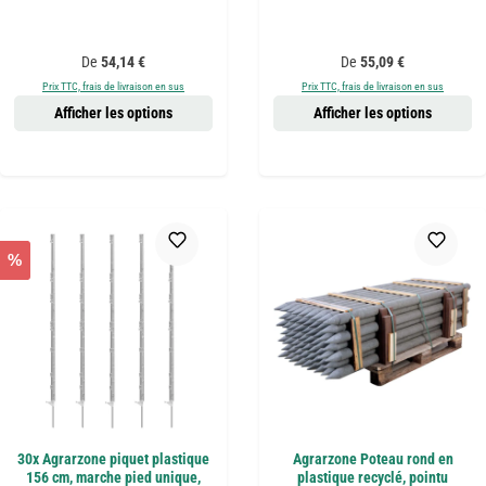
Prix régulier :
Prix régulier :
De
54,14 €
De
55,09 €
Prix TTC, frais de livraison en sus
Prix TTC, frais de livraison en sus
Afficher les options
Afficher les options
%
30x Agrarzone piquet plastique
Agrarzone Poteau rond en
156 cm, marche pied unique,
plastique recyclé, pointu