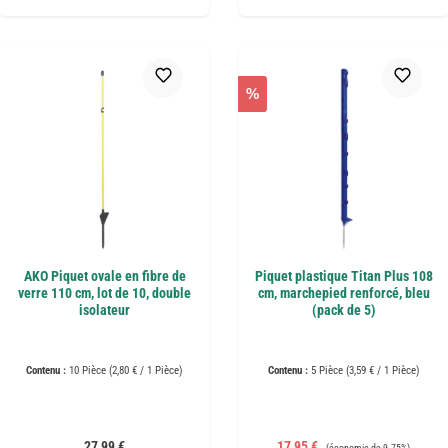
%
AKO Piquet ovale en fibre de
Piquet plastique Titan Plus 108
verre 110 cm, lot de 10, double
cm, marchepied renforcé, bleu
isolateur
(pack de 5)
Contenu :
10 Pièce
(2,80 € / 1 Pièce)
Contenu :
5 Pièce
(3,59 € / 1 Pièce)
Prix régulier :
Prix de vente :
Prix régulier :
27,99 €
17,95 €
(économie de 9.75%)