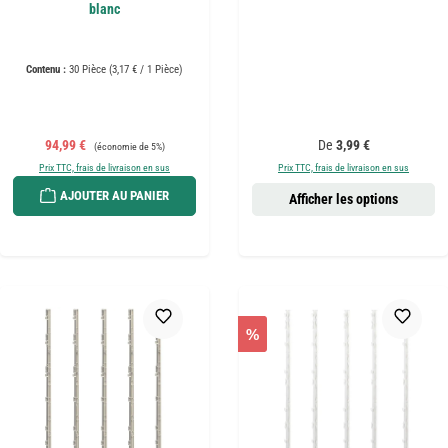
blanc
Contenu :
30 Pièce
(3,17 € / 1 Pièce)
Prix de vente :
Prix régulier :
Prix régulier :
94,99 €
De
3,99 €
(économie de 5%)
Prix TTC, frais de livraison en sus
Prix TTC, frais de livraison en sus
AJOUTER AU PANIER
Afficher les options
%