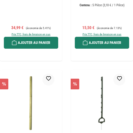
Contenu :
5 Pièce
(3,10 € / 1 Pièce)
Prix de vente :
Prix régulier :
Prix de vente :
Prix régulier :
34,99 €
15,50 €
(économie de 5.41%)
(économie de 7.13%)
Prix TTC, frais de livraison en sus
Prix TTC, frais de livraison en sus
AJOUTER AU PANIER
AJOUTER AU PANIER
%
%