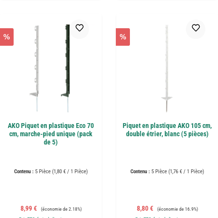
%
%
AKO Piquet en plastique Eco 70
Piquet en plastique AKO 105 cm,
cm, marche-pied unique (pack
double étrier, blanc (5 pièces)
de 5)
Contenu :
5 Pièce
(1,80 € / 1 Pièce)
Contenu :
5 Pièce
(1,76 € / 1 Pièce)
Prix de vente :
Prix régulier :
Prix de vente :
Prix régulier :
8,99 €
8,80 €
(économie de 2.18%)
(économie de 16.9%)