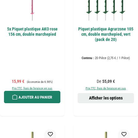
5x Piquet plastique AKO rose
Piquet plastique Agrarzone 105
156 cm, double marchepied
cm, double marchepied, vert
(pack de 20)
Contenu :
20 Pièce
(2,75 € / 1 Pièce)
Prix de vente :
Prix régulier :
Prix régulier :
15,99 €
De
55,09 €
(économie de 6.98%)
Prix TTC, frais de livraison en sus
Prix TTC, frais de livraison en sus
AJOUTER AU PANIER
Afficher les options