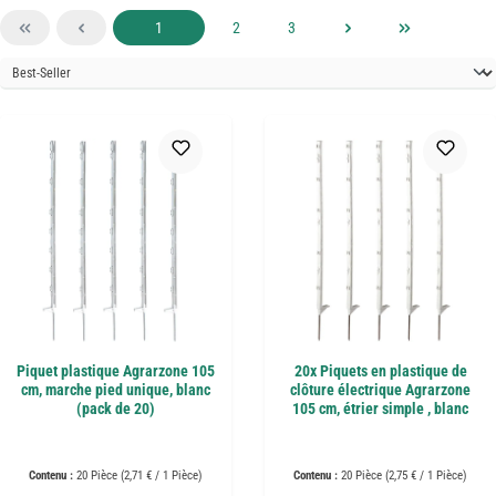
Page
Page
Page
1
2
3
Piquet plastique Agrarzone 105
20x Piquets en plastique de
cm, marche pied unique, blanc
clôture électrique Agrarzone
(pack de 20)
105 cm, étrier simple , blanc
Contenu :
20 Pièce
(2,71 € / 1 Pièce)
Contenu :
20 Pièce
(2,75 € / 1 Pièce)