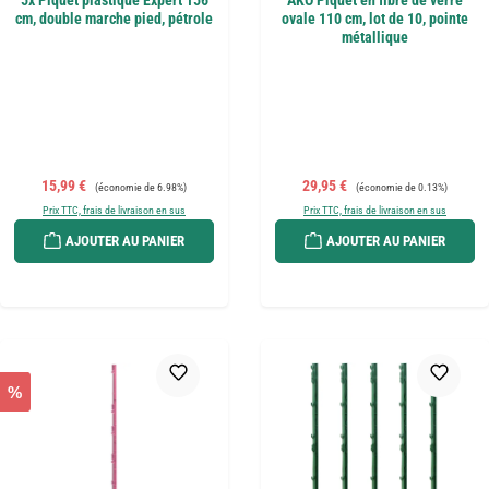
5x Piquet plastique Expert 156
AKO Piquet en fibre de verre
cm, double marche pied, pétrole
ovale 110 cm, lot de 10, pointe
métallique
Prix de vente :
Prix régulier :
Prix de vente :
Prix régulier :
15,99 €
29,95 €
(économie de 6.98%)
(économie de 0.13%)
Prix TTC, frais de livraison en sus
Prix TTC, frais de livraison en sus
AJOUTER AU PANIER
AJOUTER AU PANIER
%