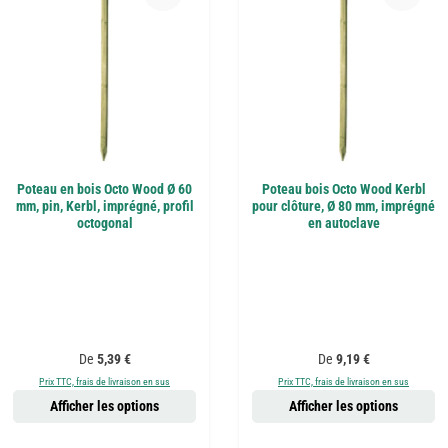
Poteau en bois Octo Wood Ø 60
Poteau bois Octo Wood Kerbl
mm, pin, Kerbl, imprégné, profil
pour clôture, Ø 80 mm, imprégné
octogonal
en autoclave
Prix régulier :
Prix régulier :
De
5,39 €
De
9,19 €
Prix TTC, frais de livraison en sus
Prix TTC, frais de livraison en sus
Afficher les options
Afficher les options