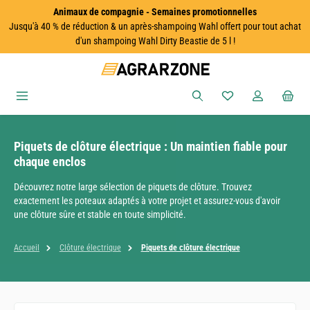
Animaux de compagnie - Semaines promotionnelles
Passer au contenu principal
Jusqu'à 40 % de réduction & un après-shampoing Wahl offert pour tout achat
d'un shampoing Wahl Dirty Beastie de 5 l !
Vous avez 0 articles
Piquets de clôture électrique : Un maintien fiable pour
chaque enclos
Découvrez notre large sélection de piquets de clôture. Trouvez
exactement les poteaux adaptés à votre projet et assurez-vous d'avoir
une clôture sûre et stable en toute simplicité.
Accueil
Clôture électrique
Piquets de clôture électrique