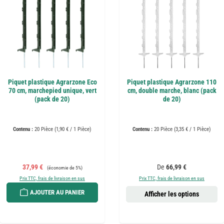
Piquet plastique Agrarzone Eco
Piquet plastique Agrarzone 110
70 cm, marchepied unique, vert
cm, double marche, blanc (pack
(pack de 20)
de 20)
Contenu :
20 Pièce
(1,90 € / 1 Pièce)
Contenu :
20 Pièce
(3,35 € / 1 Pièce)
Prix de vente :
Prix régulier :
Prix régulier :
37,99 €
De
66,99 €
(économie de 5%)
Prix TTC, frais de livraison en sus
Prix TTC, frais de livraison en sus
AJOUTER AU PANIER
Afficher les options