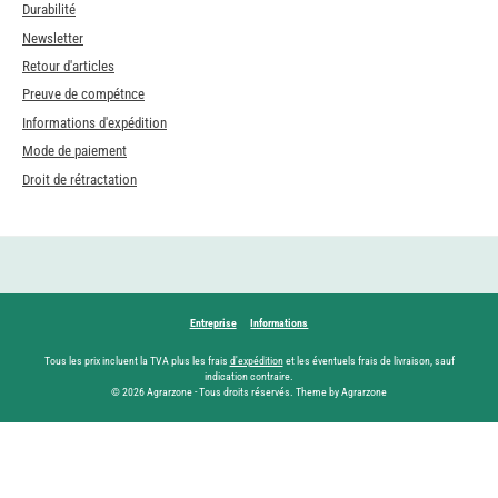
Durabilité
Newsletter
Retour d'articles
Preuve de compétnce
Informations d'expédition
Mode de paiement
Droit de rétractation
Entreprise
Informations
Tous les prix incluent la TVA plus les frais
d'expédition
et les éventuels frais de livraison, sauf
indication contraire.
© 2026 Agrarzone - Tous droits réservés. Theme by Agrarzone