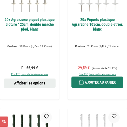
20x Agrarzone piquet plastique
20x Piquets plastique
cloture 125cm, double marche
Agrarzone 105cm, double étrier,
pied, blanc
blanc
Contenu :
20 Pièce
(3,35 € / 1 Pièce)
Contenu :
20 Pièce
(1,48 € / 1 Pièce)
Prix régulier :
Prix de vente :
Prix régulier :
De
66,99 €
29,59 €
(économie de 31.17%)
Prix TTC, frais de livraison en sus
Prix TTC, frais de livraison en sus
AJOUTER AU PANIER
Afficher les options
%