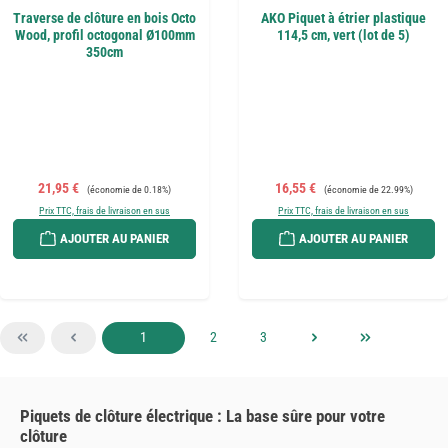
Traverse de clôture en bois Octo
AKO Piquet à étrier plastique
Wood, profil octogonal Ø100mm
114,5 cm, vert (lot de 5)
350cm
Prix de vente :
Prix régulier :
Prix de vente :
Prix régulier :
21,95 €
16,55 €
(économie de 0.18%)
(économie de 22.99%)
Prix TTC, frais de livraison en sus
Prix TTC, frais de livraison en sus
AJOUTER AU PANIER
AJOUTER AU PANIER
Page
Page
Page
1
2
3
Piquets de clôture électrique : La base sûre pour votre
clôture