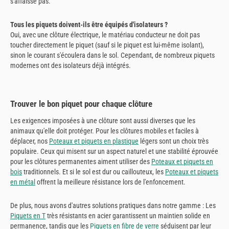
s'affaisse pas.
Tous les piquets doivent-ils être équipés d'isolateurs ?
Oui, avec une clôture électrique, le matériau conducteur ne doit pas
toucher directement le piquet (sauf si le piquet est lui-même isolant),
sinon le courant s'écoulera dans le sol. Cependant, de nombreux piquets
modernes ont des isolateurs déjà intégrés.
Trouver le bon piquet pour chaque clôture
Les exigences imposées à une clôture sont aussi diverses que les
animaux qu'elle doit protéger. Pour les clôtures mobiles et faciles à
déplacer, nos
Poteaux et piquets en plastique
légers sont un choix très
populaire. Ceux qui misent sur un aspect naturel et une stabilité éprouvée
pour les clôtures permanentes aiment utiliser des
Poteaux et piquets en
bois
traditionnels. Et si le sol est dur ou caillouteux, les
Poteaux et piquets
en métal
offrent la meilleure résistance lors de l'enfoncement.
De plus, nous avons d'autres solutions pratiques dans notre gamme : Les
Piquets en T
très résistants en acier garantissent un maintien solide en
permanence, tandis que les
Piquets en fibre de verre
séduisent par leur