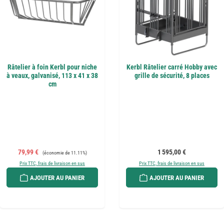
Râtelier à foin Kerbl pour niche
Kerbl Râtelier carré Hobby avec
à veaux, galvanisé, 113 x 41 x 38
grille de sécurité, 8 places
cm
Prix de vente :
Prix régulier :
Prix régulier :
79,99 €
1 595,00 €
(économie de 11.11%)
Prix TTC, frais de livraison en sus
Prix TTC, frais de livraison en sus
AJOUTER AU PANIER
AJOUTER AU PANIER