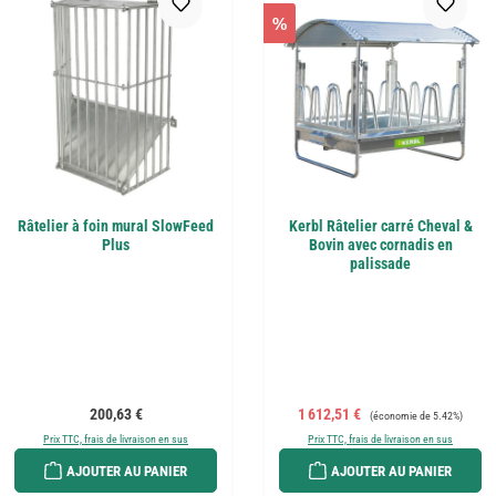
%
Râtelier à foin mural SlowFeed
Kerbl Râtelier carré Cheval &
Plus
Bovin avec cornadis en
palissade
Prix régulier :
Prix de vente :
Prix régulier :
200,63 €
1 612,51 €
(économie de 5.42%)
Prix TTC, frais de livraison en sus
Prix TTC, frais de livraison en sus
AJOUTER AU PANIER
AJOUTER AU PANIER