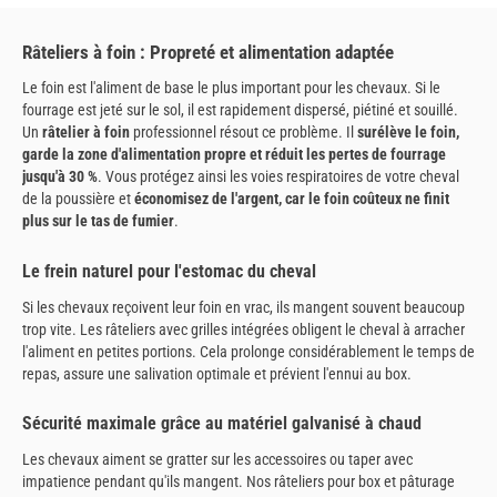
Râteliers à foin : Propreté et alimentation adaptée
Le foin est l'aliment de base le plus important pour les chevaux. Si le
fourrage est jeté sur le sol, il est rapidement dispersé, piétiné et souillé.
Un
râtelier à foin
professionnel résout ce problème. Il
surélève le foin,
garde la zone d'alimentation propre et réduit les pertes de fourrage
jusqu'à 30 %
. Vous protégez ainsi les voies respiratoires de votre cheval
de la poussière et
économisez de l'argent, car le foin coûteux ne finit
plus sur le tas de fumier
.
Le frein naturel pour l'estomac du cheval
Si les chevaux reçoivent leur foin en vrac, ils mangent souvent beaucoup
trop vite. Les râteliers avec grilles intégrées obligent le cheval à arracher
l'aliment en petites portions. Cela prolonge considérablement le temps de
repas, assure une salivation optimale et prévient l'ennui au box.
Sécurité maximale grâce au matériel galvanisé à chaud
Les chevaux aiment se gratter sur les accessoires ou taper avec
impatience pendant qu'ils mangent. Nos râteliers pour box et pâturage