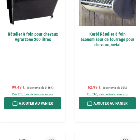
Râtelier à foin pour chevaux
Kerbl Râtelier à foin
Agrarzone 200 litres
économiseur de fourrage pour
chevaux, métal
Prix de vente :
Prix régulier :
Prix de vente :
Prix régulier :
99,49 €
62,99 €
(économie de 0.46%)
(économie de 30%)
Prix TTC, frais de livraison en sus
Prix TTC, frais de livraison en sus
AJOUTER AU PANIER
AJOUTER AU PANIER