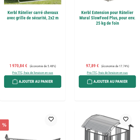
Kerbl Râtelier carré chevaux
Kerbl Extension pour Râtelier
avec grille de sécurité, 2x2 m
Mural SlowFeed Plus, pour env.
25 kg de foin
Prix de vente :
Prix régulier :
Prix de vente :
Prix régulier :
1 970,84 €
97,89 €
(économie de 5.48%)
(économie de 17.74%)
Prix TTC, frais de livraison en sus
Prix TTC, frais de livraison en sus
AJOUTER AU PANIER
AJOUTER AU PANIER
%