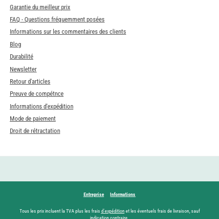
Garantie du meilleur prix
FAQ - Questions fréquemment posées
Informations sur les commentaires des clients
Blog
Durabilité
Newsletter
Retour d'articles
Preuve de compétnce
Informations d'expédition
Mode de paiement
Droit de rétractation
Entreprise
Informations
Tous les prix incluent la TVA plus les frais
d'expédition
et les éventuels frais de livraison, sauf
indication contraire.