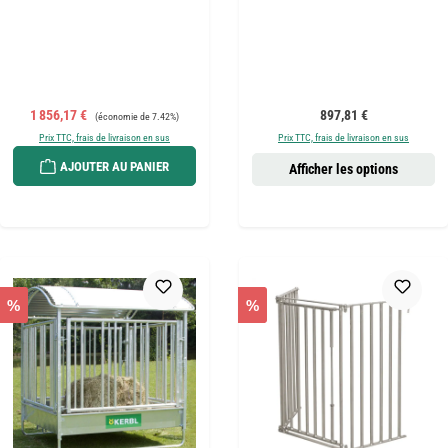
Prix de vente :
Prix régulier :
Prix régulier :
1 856,17 €
897,81 €
(économie de 7.42%)
Prix TTC, frais de livraison en sus
Prix TTC, frais de livraison en sus
AJOUTER AU PANIER
Afficher les options
%
%