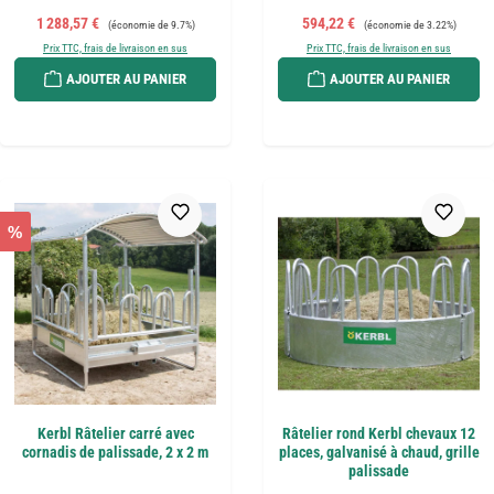
Prix de vente :
Prix régulier :
Prix de vente :
Prix régulier :
1 288,57 €
594,22 €
(économie de 9.7%)
(économie de 3.22%)
Prix TTC, frais de livraison en sus
Prix TTC, frais de livraison en sus
AJOUTER AU PANIER
AJOUTER AU PANIER
%
Kerbl Râtelier carré avec
Râtelier rond Kerbl chevaux 12
cornadis de palissade, 2 x 2 m
places, galvanisé à chaud, grille
palissade