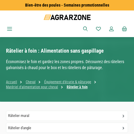
Bien-être des poules - Semaines promotionnelles
Passer au contenu principal
Vous avez 0 articles
Râtelier à foin : Alimentation sans gaspillage
Économisez le foin et gardez les zones propres. Découvrez des râteliers
galvanisés à chaud pour le box et les râteliers de pâturage.
Accueil
Cheval
Équipement d'écurie & pâturage
Matériel d'alimentation pour cheval
Râtelier à foin
Râtelier mural
Râtelier d'angle