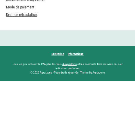
Mode de paiement
Droit de rétractation
Entreprise
Informations
Tous les prix incluent la TVA plus les frais
d'expédition
et les éventuels frais de livraison, sauf
indication contraire.
© 2026 Agrarzone - Tous droits réservés. Theme by Agrarzone