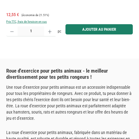
Prix de vente :
Prix régulier :
12,55 €
(économie de 21.51%)
Prix TTC, frais de livraison en sus
Quantité de produit : Entrez la quantité souhaitée ou utilisez les boutons pour augmenter ou diminue
AJOUTER AU PANIER
pc
Roue d'exercice pour petits animaux - le meilleur
divertissement pour tes petits rongeurs !
Une roue d'exercice pour petits animaux est un accessoire indispensable
pour tous les propriétaires de rongeurs. Avec ce produit, tu peux donner à
tes petits chéris l'exercice dont ils ont besoin pour leur santé et leur bien-
être. La roue d'exercice pour petits animaux est parfaitement adaptée
aux hamsters, souris, rats et autres rongeurs et leur offre des heures de
jeu et d'exercice.
La roue d'exercice pour petits animaux, fabriquée dans un matériau de
haute qualité, est robuste et durable et répond à toutes les exigences en