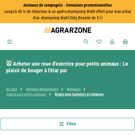
Animaux de compagnie - Semaines promotionnelles
Passer au contenu principal
Jusqu'à 40 % de réduction & un après-shampoing Wahl offert pour tout achat
d'un shampoing Wahl Dirty Beastie de 5 l !
Vous avez 0 articles
🐭 Acheter une roue d'exercice pour petits animaux : Le
plaisir de bouger à l'état pur
Accueil
Animaux domestiques
Rongeurs
Jouets pour petits animaux
Roues pour hamsters et rongeurs
Filtre