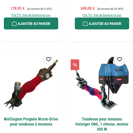
Prix de vente :
Prix régulier :
Prix de vente :
Prix régulier :
178,95 €
349,00 €
(économie de 0.03%)
(économie de 28.48%)
Prix TTC, frais de livraison en sus
Prix TTC, frais de livraison en sus
AJOUTER AU PANIER
AJOUTER AU PANIER
%
Wellington Poignée Worm-Drive
Tondeuse pour moutons
pour tondeuse à moutons
Heiniger ONE, 1 vitesse, moteur
300 W