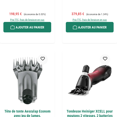
Prix de vente :
Prix régulier :
Prix de vente :
Prix régulier :
198,95 €
379,85 €
(économie de 0.03%)
(économie de 1.34%)
Prix TTC, frais de livraison en sus
Prix TTC, frais de livraison en sus
AJOUTER AU PANIER
AJOUTER AU PANIER
Tête de tonte Aesculap Econom
Tondeuse Heiniger XCELL pour
avec jeu de lames,
moutons 2 vitesses, 2 batteries