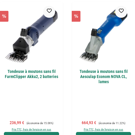
%
%
Tondeuse à moutons sans fil
Tondeuse à moutons sans fil
FarmClipper Akku2, 2 batteries
Aesculap Econom NOVA CL,
lames
Prix de vente :
Prix régulier :
Prix de vente :
Prix régulier :
236,99 €
664,93 €
(économie de 15.06%)
(économie de 11.22%)
Prix TTC, frais de livraison en sus
Prix TTC, frais de livraison en sus