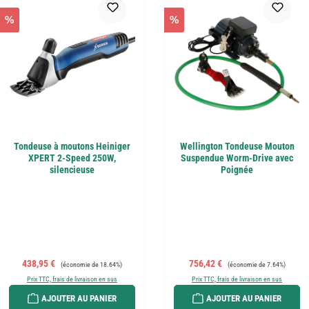
%
%
Tondeuse à moutons Heiniger
Wellington Tondeuse Mouton
XPERT 2-Speed 250W,
Suspendue Worm-Drive avec
silencieuse
Poignée
Prix de vente :
Prix régulier :
Prix de vente :
Prix régulier :
438,95 €
756,42 €
(économie de 18.64%)
(économie de 7.64%)
Prix TTC, frais de livraison en sus
Prix TTC, frais de livraison en sus
AJOUTER AU PANIER
AJOUTER AU PANIER