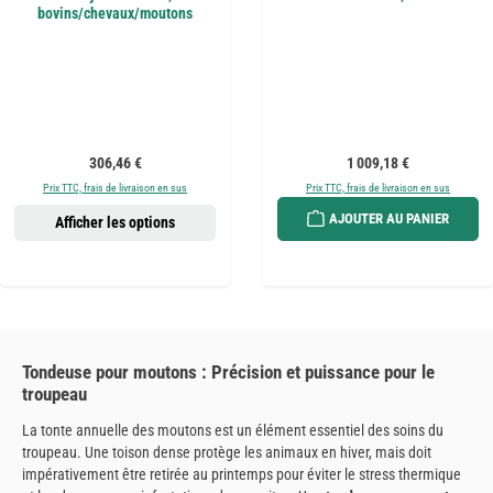
bovins/chevaux/moutons
Prix régulier :
Prix régulier :
306,46 €
1 009,18 €
Prix TTC, frais de livraison en sus
Prix TTC, frais de livraison en sus
AJOUTER AU PANIER
Afficher les options
Tondeuse pour moutons : Précision et puissance pour le
troupeau
La tonte annuelle des moutons est un élément essentiel des soins du
troupeau. Une toison dense protège les animaux en hiver, mais doit
impérativement être retirée au printemps pour éviter le stress thermique