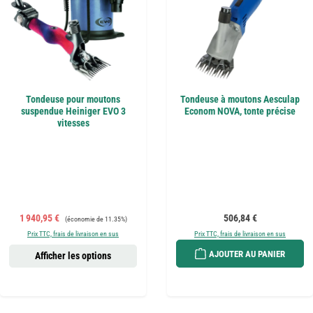
Tondeuse pour moutons
Tondeuse à moutons Aesculap
suspendue Heiniger EVO 3
Econom NOVA, tonte précise
vitesses
Prix de vente :
Prix régulier :
Prix régulier :
1 940,95 €
506,84 €
(économie de 11.35%)
Prix TTC, frais de livraison en sus
Prix TTC, frais de livraison en sus
AJOUTER AU PANIER
Afficher les options