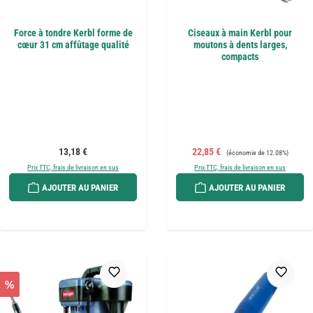
Force à tondre Kerbl forme de
Ciseaux à main Kerbl pour
cœur 31 cm affûtage qualité
moutons à dents larges,
compacts
Prix régulier :
Prix de vente :
Prix régulier :
13,18 €
22,85 €
(économie de 12.08%)
Prix TTC, frais de livraison en sus
Prix TTC, frais de livraison en sus
AJOUTER AU PANIER
AJOUTER AU PANIER
%