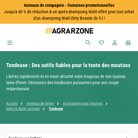
Animaux de compagnie - Semaines promotionnelles
Passer au contenu principal
Jusqu'à 40 % de réduction & un après-shampoing Wahl offert pour tout achat
d'un shampoing Wahl Dirty Beastie de 5 l !
Vous avez 0 articles
Tondeuse : Des outils fiables pour la tonte des moutons
Libérez rapidement et en toute sécurité votre troupeau de son épaisse
laine d'hiver. Découvrez des tondeuses puissantes pour une coupe
respectueuse.
Accueil
Animaux de ferme
Accessoires pour moutons
Soins & Santé animale
Tondeuse