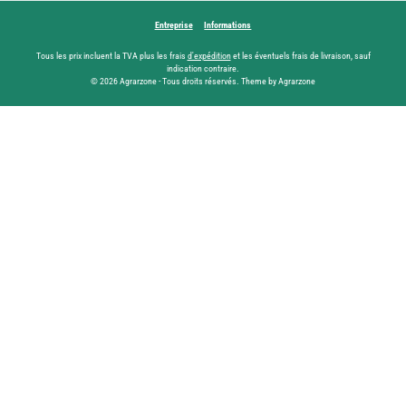
Entreprise
Informations
Tous les prix incluent la TVA plus les frais
d'expédition
et les éventuels frais de livraison, sauf
indication contraire.
© 2026 Agrarzone - Tous droits réservés. Theme by Agrarzone