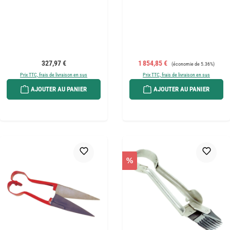
Prix régulier :
Prix de vente :
Prix régulier :
327,97 €
1 854,85 €
(économie de 5.36%)
Prix TTC, frais de livraison en sus
Prix TTC, frais de livraison en sus
AJOUTER AU PANIER
AJOUTER AU PANIER
%