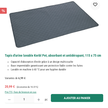
%
Tapis d'urine lavable Kerbl Pet, absorbant et antidérapant, 115 x 75 cm
Capacité d'absorption élevée grâce à un design multicouche
Base imperméable garantissant une protection fiable contre les fuites
Lavable en machine à 60 °C pour une hygiène durable
Variantes de
6,99 €
Prix de vente :
Prix régulier :
20,99 €
(économie de 16.01%)
Prix TTC, frais de livraison en sus
Quantité de produit : Entrez la quantité souhaitée ou utilisez les boutons pour augmenter ou diminue
AJOUTER AU PANIER
pc