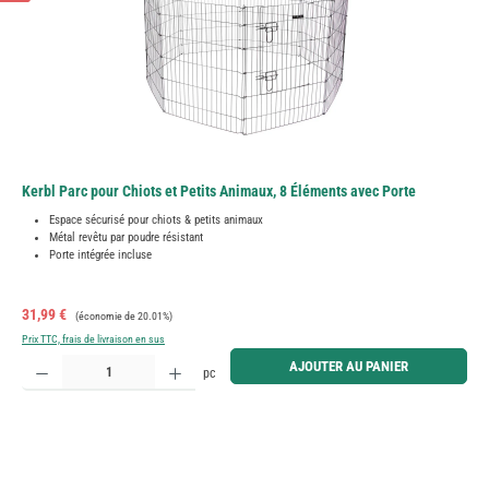
Kerbl Parc pour Chiots et Petits Animaux, 8 Éléments avec Porte
Espace sécurisé pour chiots & petits animaux
Métal revêtu par poudre résistant
Porte intégrée incluse
Prix de vente :
Prix régulier :
31,99 €
(économie de 20.01%)
Prix TTC, frais de livraison en sus
Quantité de produit : Entrez la quantité souhaitée ou utilisez les boutons pour augmenter ou diminue
AJOUTER AU PANIER
pc