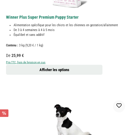
Winner Plus Super Premium Puppy Starter
Alimentation spécifique pour les chiots et les chiennes en gestation/allaitement
De 3 à 4 semaines à 4 à 5 mois
Équilibré et sans additif
Contenu :
3 kg
(9,20 € / 1 kg)
Prix régulier :
De
25,99 €
Prix TTC, frais de livraison en sus
Afficher les options
%