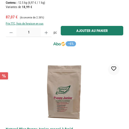
Contenu :
12.5 kg
(6,97 € / 1 kg)
Variantes de
18,99 €
Prix de vente :
Prix régulier :
87,07 €
(économie de 2.38%)
Prix TTC, frais de livraison en sus
Quantité de produit : Entrez la quantité souhaitée ou utilisez les boutons pour augmenter ou diminue
AJOUTER AU PANIER
pc
−6%
%