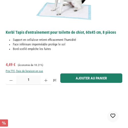
Kerbl Tapis d'entraînement pour toilette de chiot, 60x45 cm, 8 pièces
Support en cellulose retient efficacement l'humidité
Face inférieure imperméable protège le sol
Bord scellé empêche les fuites
Prix de vente :
Prix régulier :
4,49 €
(économie de 18.21%)
Prix TTC, frais de livraison en sus
Quantité de produit : Entrez la quantité souhaitée ou utilisez les boutons pour augmenter ou diminue
AJOUTER AU PANIER
pc
%