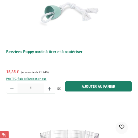
Beeztees Puppy corde à tirer et à cautériser
Prix de vente :
Prix régulier :
15,35 €
(économie de 21.24%)
Prix TTC, frais de livraison en sus
Quantité de produit : Entrez la quantité souhaitée ou utilisez les boutons pour augmenter ou diminue
AJOUTER AU PANIER
pc
%