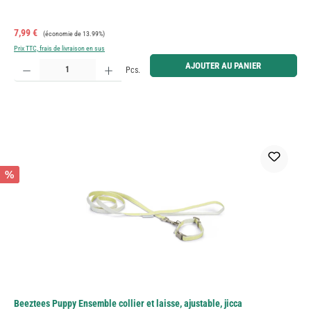
Prix de vente :
Prix régulier :
7,99 €
(économie de 13.99%)
Prix TTC, frais de livraison en sus
Quantité de produit : Entrez la quantité souhaitée ou utilisez les boutons pour augmenter ou diminue
AJOUTER AU PANIER
Pcs.
%
Beeztees Puppy Ensemble collier et laisse, ajustable, jicca