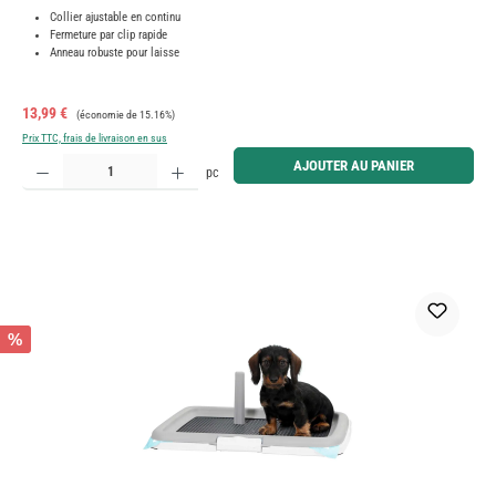
Collier ajustable en continu
Fermeture par clip rapide
Anneau robuste pour laisse
Prix de vente :
Prix régulier :
13,99 €
(économie de 15.16%)
Prix TTC, frais de livraison en sus
Quantité de produit : Entrez la quantité souhaitée ou utilisez les boutons pour augmenter ou diminue
AJOUTER AU PANIER
pc
%