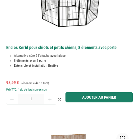
Enclos Kerbl pour chiots et petits chiens, 8 éléments avec porte
Alternative sûre à l'attache avec laisse
8 éléments avec 1 porte
Extensible et installation flexible
Prix de vente :
Prix régulier :
98,99 €
(économie de 16.82%)
Prix TTC, frais de livraison en sus
Quantité de produit : Entrez la quantité souhaitée ou utilisez les boutons pour augmenter ou diminue
AJOUTER AU PANIER
pc