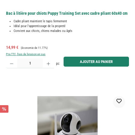
Bac à litière pour chiots Puppy Training Set avec cadre pliant 60x40 cm
Cadre pliant maintient le tapis fermement
Idéal pour l'apprentissage de la propreté
Convient aux chiots, chiens malades ou âgés
Prix de vente :
Prix régulier :
14,99 €
(économie de 11.77%)
Prix TTC, frais de livraison en sus
Quantité de produit : Entrez la quantité souhaitée ou utilisez les boutons pour augmenter ou diminue
AJOUTER AU PANIER
pc
%