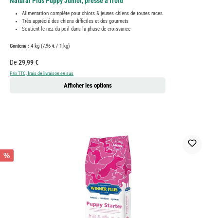
Natural Plus Puppy Junior, pressé à froid
Alimentation complète pour chiots & jeunes chiens de toutes races
Très apprécié des chiens difficiles et des gourmets
Soutient le nez du poil dans la phase de croissance
Contenu :
4 kg
(7,96 € / 1 kg)
Prix régulier :
De
29,99 €
Prix TTC, frais de livraison en sus
Afficher les options
%