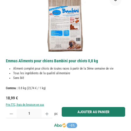
Emmas Aliments pour chiens Bambini pour chiots 0,8 kg
Aliment complet pour chiots de toutes races à partir de la 3ème semaine de vie
Tous les ingrédients de la qualité alimentaire
Sans blé
Contenu :
0.8 kg
(23,74 € / 1 kg)
Prix régulier :
18,99 €
Prix TTC, frais de livraison en sus
Quantité de produit : Entrez la quantité souhaitée ou utilisez les boutons pour augmenter ou diminue
AJOUTER AU PANIER
pc
−6%