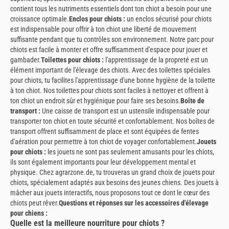
contient tous les nutriments essentiels dont ton chiot a besoin pour une
croissance optimale.
Enclos pour chiots :
un enclos sécurisé pour chiots
est indispensable pour offrir à ton chiot une liberté de mouvement
suffisante pendant que tu contrôles son environnement. Notre parc pour
chiots est facile à monter et offre suffisamment d'espace pour jouer et
gambader.
Toilettes pour chiots :
l'apprentissage de la propreté est un
élément important de l'élevage des chiots. Avec des toilettes spéciales
pour chiots, tu facilites l'apprentissage d'une bonne hygiène de la toilette
à ton chiot. Nos toilettes pour chiots sont faciles à nettoyer et offrent à
ton chiot un endroit sûr et hygiénique pour faire ses besoins.
Boîte de
transport :
Une caisse de transport est un ustensile indispensable pour
transporter ton chiot en toute sécurité et confortablement. Nos boîtes de
transport offrent suffisamment de place et sont équipées de fentes
d'aération pour permettre à ton chiot de voyager confortablement.
Jouets
pour chiots :
les jouets ne sont pas seulement amusants pour les chiots,
ils sont également importants pour leur développement mental et
physique. Chez agrarzone.de, tu trouveras un grand choix de jouets pour
chiots, spécialement adaptés aux besoins des jeunes chiens. Des jouets à
mâcher aux jouets interactifs, nous proposons tout ce dont le cœur des
chiots peut rêver.
Questions et réponses sur les accessoires d'élevage
pour chiens :
Quelle est la meilleure nourriture pour chiots ?