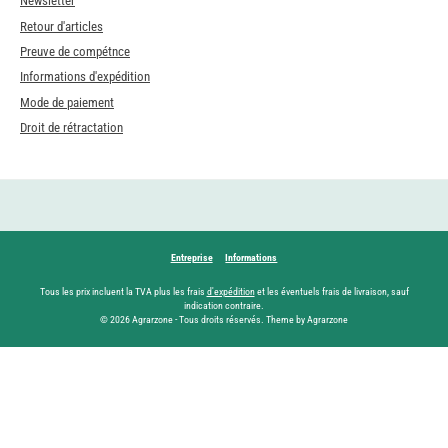
Newsletter
Retour d'articles
Preuve de compétnce
Informations d'expédition
Mode de paiement
Droit de rétractation
Entreprise
Informations
Tous les prix incluent la TVA plus les frais
d'expédition
et les éventuels frais de livraison, sauf
indication contraire.
© 2026 Agrarzone - Tous droits réservés. Theme by Agrarzone