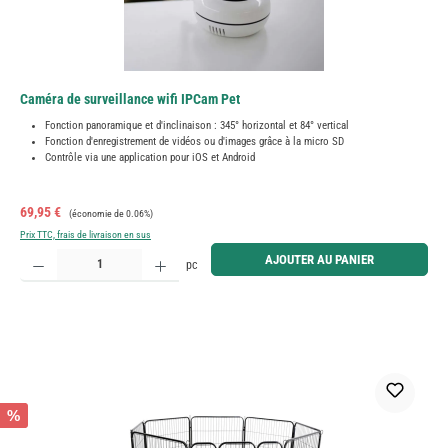
Caméra de surveillance wifi IPCam Pet
Fonction panoramique et d'inclinaison : 345° horizontal et 84° vertical
Fonction d'enregistrement de vidéos ou d'images grâce à la micro SD
Contrôle via une application pour iOS et Android
Prix de vente :
Prix régulier :
69,95 €
(économie de 0.06%)
Prix TTC, frais de livraison en sus
Quantité de produit : Entrez la quantité souhaitée ou utilisez les boutons pour augmenter ou diminue
AJOUTER AU PANIER
pc
%