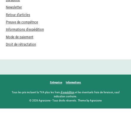
Newsletter
Retour d'articles
Preuve de compétnce
Informations d'expédition
Mode de paiement
Droit de rétractation
Entreprise
Informations
Tous les prix incluent la TVA plus les frais
d'expédition
et les éventuels frais de livraison, sauf
indication contraire.
© 2026 Agrarzone - Tous droits réservés. Theme by Agrarzone