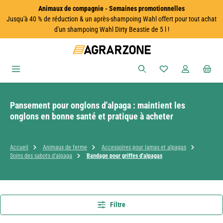
Animaux de compagnie - Semaines promotionnelles
Passer au contenu principal
Jusqu'à 40 % de réduction & un après-shampoing Wahl offert pour tout achat
d'un shampoing Wahl Dirty Beastie de 5 l !
Vous avez 0 articles
Pansement pour onglons d'alpaga : maintient les
onglons en bonne santé et pratique à acheter
Accueil
Animaux de ferme
Accessoires pour lamas et alpagas
Soins des sabots d'alpaga
Bandage pour griffes d'alpagas
Filtre