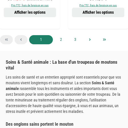
Prix TTC, frais de livraison en sus
Prix TTC, frais de livraison en sus
Afficher les options
Afficher les options
Page
Page
Page
1
2
3
Soins & Santé animale : La base d'un troupeau de moutons
vital
Les soins de santé et un entretien approprié sont essentiels pour que vos
moutons vivent longtemps et sans douleur. La section
Soins & Santé
animale
rassemble tous les instruments et aides importants dont vous
avez besoin pour le soin quotidien ou saisonnier de votre troupeau. De la
tonte minutieuse au traitement régulier des onglons, l'utilisation
d'accessoires de haute qualité vous épargne, à vous et aux animaux, un
stress inutile et prévient activement les maladies.
Des onglons sains portent le mouton