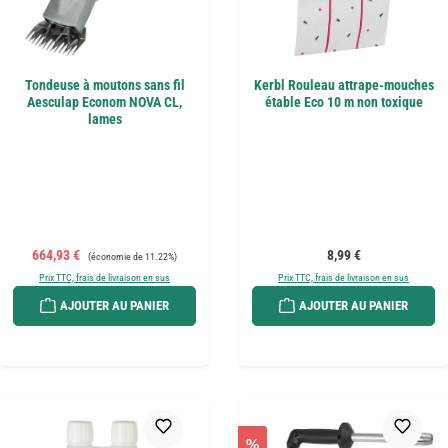
Tondeuse à moutons sans fil
Kerbl Rouleau attrape-mouches
Aesculap Econom NOVA CL,
étable Eco 10 m non toxique
lames
Prix de vente :
Prix régulier :
Prix régulier :
664,93 €
8,99 €
(économie de 11.22%)
Prix TTC, frais de livraison en sus
Prix TTC, frais de livraison en sus
AJOUTER AU PANIER
AJOUTER AU PANIER
%