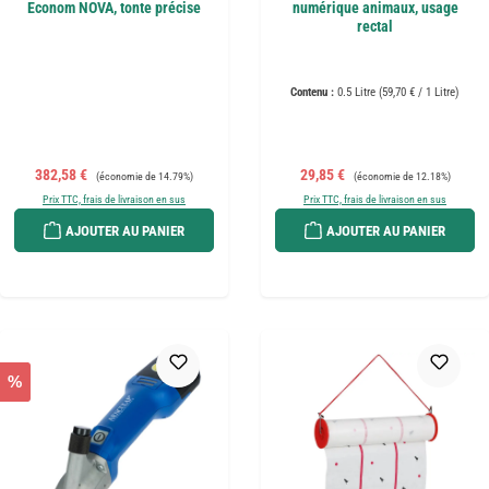
Econom NOVA, tonte précise
numérique animaux, usage
rectal
Contenu :
0.5 Litre
(59,70 € / 1 Litre)
Prix de vente :
Prix régulier :
Prix de vente :
Prix régulier :
382,58 €
29,85 €
(économie de 14.79%)
(économie de 12.18%)
Prix TTC, frais de livraison en sus
Prix TTC, frais de livraison en sus
AJOUTER AU PANIER
AJOUTER AU PANIER
%