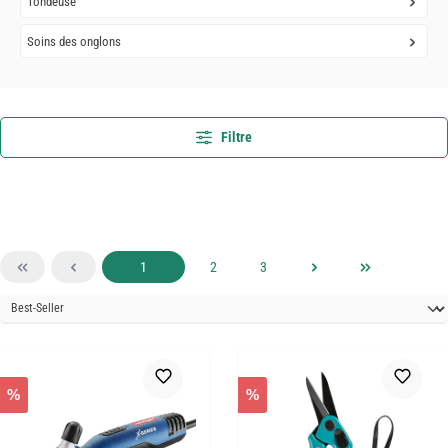
Tondeuse
Soins des onglons
Filtre
Page
Page
Page
1
2
3
%
%