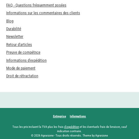
FAQ - Questions fréquemment posées
Informations sur les commentaires des clients
Blog
Durabilité
Newsletter
Retour d'articles
Preuve de compétnce
Informations d'expédition
Mode de paiement
Droit de rétractation
Entreprise
Informations
Tous les prix incluent la TVA plus les frais
d'expédition
et les éventuels frais de livraison, sauf
indication contraire.
© 2026 Agrarzone - Tous droits réservés. Theme by Agrarzone