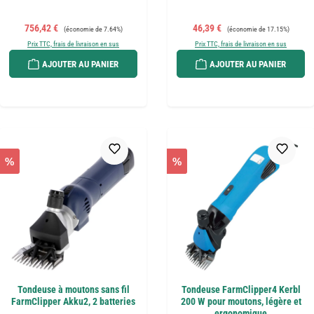
Prix de vente :
Prix régulier :
Prix de vente :
Prix régulier :
756,42 €
46,39 €
(économie de 7.64%)
(économie de 17.15%)
Prix TTC, frais de livraison en sus
Prix TTC, frais de livraison en sus
AJOUTER AU PANIER
AJOUTER AU PANIER
%
%
Tondeuse à moutons sans fil
Tondeuse FarmClipper4 Kerbl
FarmClipper Akku2, 2 batteries
200 W pour moutons, légère et
ergonomique