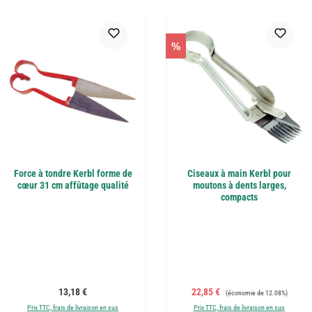
%
Force à tondre Kerbl forme de
Ciseaux à main Kerbl pour
cœur 31 cm affûtage qualité
moutons à dents larges,
compacts
Prix régulier :
Prix de vente :
Prix régulier :
13,18 €
22,85 €
(économie de 12.08%)
Prix TTC, frais de livraison en sus
Prix TTC, frais de livraison en sus