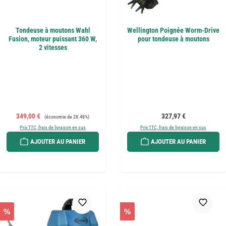
Tondeuse à moutons Wahl
Wellington Poignée Worm-Drive
Fusion, moteur puissant 360 W,
pour tondeuse à moutons
2 vitesses
Prix de vente :
Prix régulier :
Prix régulier :
349,00 €
327,97 €
(économie de 28.48%)
Prix TTC, frais de livraison en sus
Prix TTC, frais de livraison en sus
AJOUTER AU PANIER
AJOUTER AU PANIER
%
%