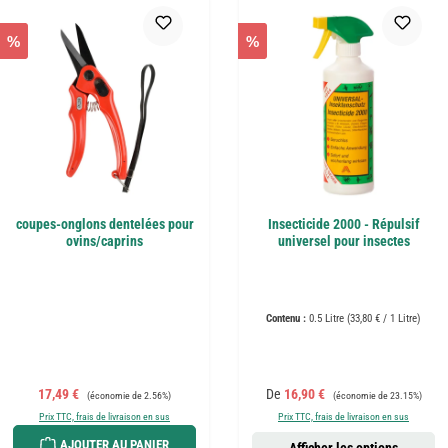
%
%
coupes-onglons dentelées pour
Insecticide 2000 - Répulsif
ovins/caprins
universel pour insectes
Contenu :
0.5 Litre
(33,80 € / 1 Litre)
Prix de vente :
Prix régulier :
Prix de vente :
Prix régulier :
17,49 €
De
16,90 €
(économie de 2.56%)
(économie de 23.15%)
Prix TTC, frais de livraison en sus
Prix TTC, frais de livraison en sus
AJOUTER AU PANIER
Afficher les options