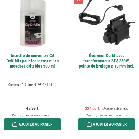
Insecticide concentré Cit
Écorneur Kerbl avec
CyDiMix pour les larves et les
transformateur 24V, 250W,
mouches d'étables 500 ml
pointe de brûlage Ø 18 mm incl.
Contenu :
0.5 Litre
(91,98 € / 1 Litre)
Prix régulier :
Prix de vente :
Prix régulier :
45,99 €
224,67 €
(économie de 0.15%)
Prix TTC, frais de livraison en sus
Prix TTC, frais de livraison en sus
AJOUTER AU PANIER
AJOUTER AU PANIER