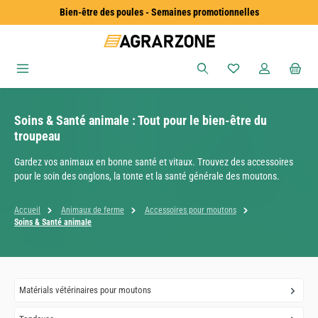
Bien-être des poules - Semaines promotionnelles
Passer au contenu principal
Vous avez 0 articles
Soins & Santé animale : Tout pour le bien-être du
troupeau
Gardez vos animaux en bonne santé et vitaux. Trouvez des accessoires
pour le soin des onglons, la tonte et la santé générale des moutons.
Accueil
Animaux de ferme
Accessoires pour moutons
Soins & Santé animale
Matérials vétérinaires pour moutons