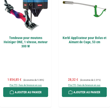
Tondeuse pour moutons
Kerbl Applicateur pour Bolus et
Heiniger ONE, 1 vitesse, moteur
Aimant de Cage, 53 cm
300 W
Prix de vente :
Prix régulier :
Prix de vente :
Prix régulier :
1 854,85 €
28,32 €
(économie de 5.36%)
(économie de 2.31%)
Prix TTC, frais de livraison en sus
Prix TTC, frais de livraison en sus
AJOUTER AU PANIER
AJOUTER AU PANIER