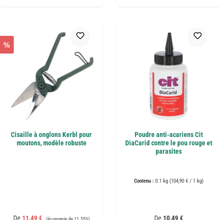
%
Cisaille à onglons Kerbl pour
Poudre anti-acariens Cit
moutons, modèle robuste
DiaCarid contre le pou rouge et
parasites
Contenu :
0.1 kg
(104,90 € / 1 kg)
Prix de vente :
Prix régulier :
Prix régulier :
De
11,49 €
De
10,49 €
(économie de 11.55%)