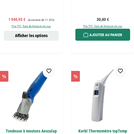
Prix de vente :
Prix régulier :
Prix régulier :
1 940,95 €
30,40 €
(économie de 11.35%)
Prix TTC, frais de livraison en sus
Prix TTC, frais de livraison en sus
AJOUTER AU PANIER
Afficher les options
%
%
Tondeuse à moutons Aesculap
Kerbl Thermomètre topTemp