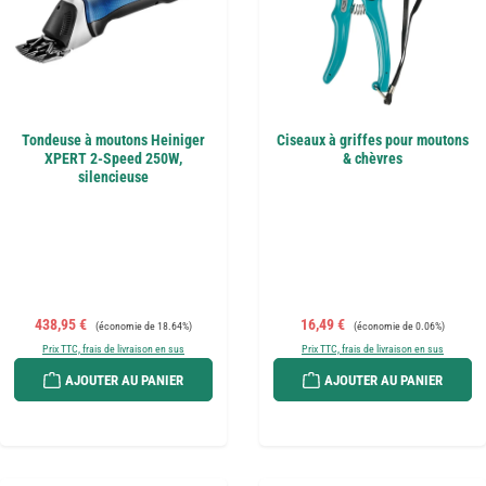
Tondeuse à moutons Heiniger
Ciseaux à griffes pour moutons
XPERT 2-Speed 250W,
& chèvres
silencieuse
Prix de vente :
Prix régulier :
Prix de vente :
Prix régulier :
438,95 €
16,49 €
(économie de 18.64%)
(économie de 0.06%)
Prix TTC, frais de livraison en sus
Prix TTC, frais de livraison en sus
AJOUTER AU PANIER
AJOUTER AU PANIER