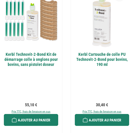
Kerbl Technovit-2-Bond Kit de
Kerbl Cartouche de colle PU
démarrage colle à onglons pour
Technovit-2-Bond pour bovins,
bovins, sans pistolet doseur
190 ml
Prix régulier :
Prix régulier :
55,10 €
30,40 €
Prix TTC, frais de livraison en sus
Prix TTC, frais de livraison en sus
AJOUTER AU PANIER
AJOUTER AU PANIER