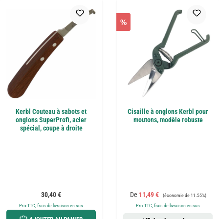
%
Kerbl Couteau à sabots et
Cisaille à onglons Kerbl pour
onglons SuperProfi, acier
moutons, modèle robuste
spécial, coupe à droite
Prix régulier :
Prix de vente :
Prix régulier :
30,40 €
De
11,49 €
(économie de 11.55%)
Prix TTC, frais de livraison en sus
Prix TTC, frais de livraison en sus