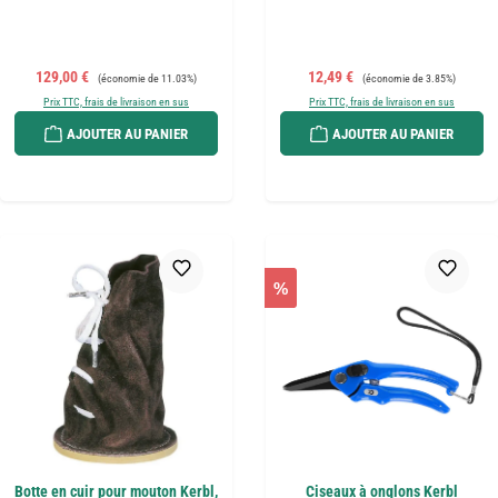
Prix de vente :
Prix régulier :
Prix de vente :
Prix régulier :
129,00 €
12,49 €
(économie de 11.03%)
(économie de 3.85%)
Prix TTC, frais de livraison en sus
Prix TTC, frais de livraison en sus
AJOUTER AU PANIER
AJOUTER AU PANIER
%
Botte en cuir pour mouton Kerbl,
Ciseaux à onglons Kerbl