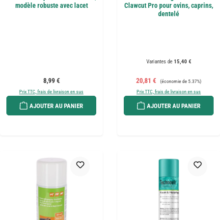
modèle robuste avec lacet
Clawcut Pro pour ovins, caprins,
dentelé
Variantes de
15,40 €
Prix régulier :
Prix de vente :
Prix régulier :
8,99 €
20,81 €
(économie de 5.37%)
Prix TTC, frais de livraison en sus
Prix TTC, frais de livraison en sus
AJOUTER AU PANIER
AJOUTER AU PANIER