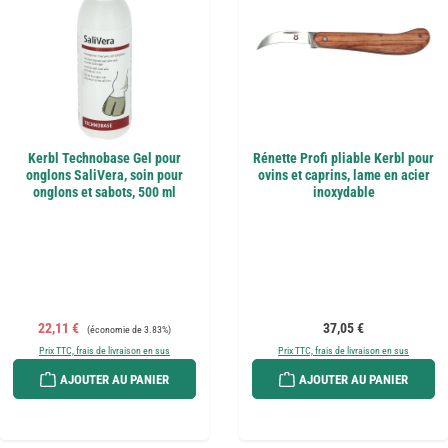
Kerbl Technobase Gel pour
Rénette Profi pliable Kerbl pour
onglons SaliVera, soin pour
ovins et caprins, lame en acier
onglons et sabots, 500 ml
inoxydable
Prix de vente :
Prix régulier :
Prix régulier :
22,11 €
37,05 €
(économie de 3.83%)
Prix TTC, frais de livraison en sus
Prix TTC, frais de livraison en sus
AJOUTER AU PANIER
AJOUTER AU PANIER