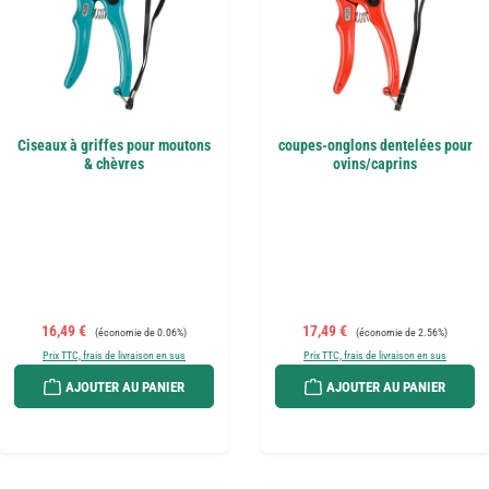
Ciseaux à griffes pour moutons
coupes-onglons dentelées pour
& chèvres
ovins/caprins
Prix de vente :
Prix régulier :
Prix de vente :
Prix régulier :
16,49 €
17,49 €
(économie de 0.06%)
(économie de 2.56%)
Prix TTC, frais de livraison en sus
Prix TTC, frais de livraison en sus
AJOUTER AU PANIER
AJOUTER AU PANIER