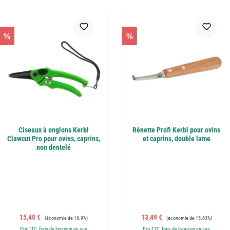
%
%
Ciseaux à onglons Kerbl
Rénette Profi Kerbl pour ovins
Clawcut Pro pour ovins, caprins,
et caprins, double lame
non dentelé
Prix de vente :
Prix régulier :
Prix de vente :
Prix régulier :
15,40 €
13,49 €
(économie de 18.9%)
(économie de 15.63%)
Prix TTC, frais de livraison en sus
Prix TTC, frais de livraison en sus