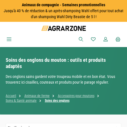
Animaux de compagnie - Semaines promotionnelles
Passer au contenu principal
Jusqu'à 40 % de réduction & un après-shampoing Wahl offert pour tout achat
d'un shampoing Wahl Dirty Beastie de 5 l !
Vous avez 0 articles
Soins des onglons du mouton : outils et produits
adaptés
Des onglons sains gardent votre troupeau mobile et en bon état. Vous
trouverez ici cisailles, couteaux et produits pour le parage régulier.
Accueil
Animaux de ferme
Accessoires pour moutons
Soins & Santé animale
Soins des onglons