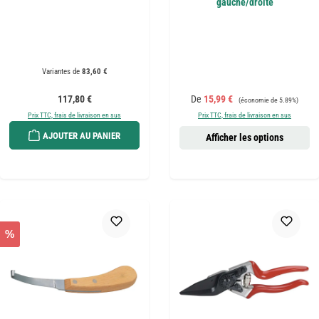
gauche/droite
Variantes de
83,60 €
Prix régulier :
Prix de vente :
Prix régulier :
117,80 €
De
15,99 €
(économie de 5.89%)
Prix TTC, frais de livraison en sus
Prix TTC, frais de livraison en sus
AJOUTER AU PANIER
Afficher les options
%