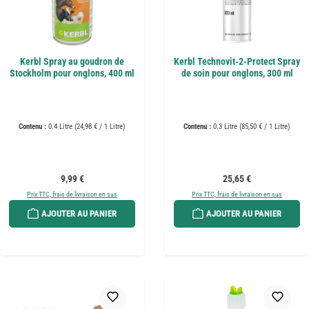
Kerbl Spray au goudron de
Kerbl Technovit-2-Protect Spray
Stockholm pour onglons, 400 ml
de soin pour onglons, 300 ml
Contenu :
0.4 Litre
(24,98 € / 1 Litre)
Contenu :
0.3 Litre
(85,50 € / 1 Litre)
Prix régulier :
Prix régulier :
9,99 €
25,65 €
Prix TTC, frais de livraison en sus
Prix TTC, frais de livraison en sus
AJOUTER AU PANIER
AJOUTER AU PANIER