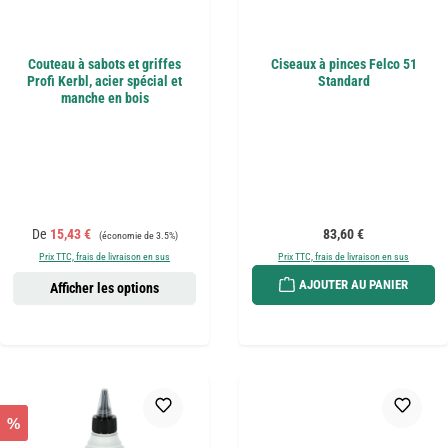
Couteau à sabots et griffes
Ciseaux à pinces Felco 51
Profi Kerbl, acier spécial et
Standard
manche en bois
Prix de vente :
Prix régulier :
Prix régulier :
De
15,43 €
83,60 €
(économie de 3.5%)
Prix TTC, frais de livraison en sus
Prix TTC, frais de livraison en sus
AJOUTER AU PANIER
Afficher les options
%