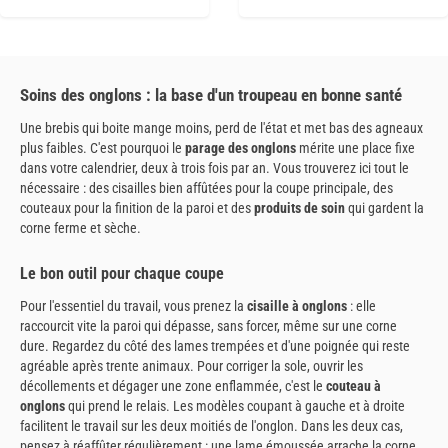
Soins des onglons : la base d'un troupeau en bonne santé
Une brebis qui boite mange moins, perd de l'état et met bas des agneaux
plus faibles. C'est pourquoi le
parage des onglons
mérite une place fixe
dans votre calendrier, deux à trois fois par an. Vous trouverez ici tout le
nécessaire : des cisailles bien affûtées pour la coupe principale, des
couteaux pour la finition de la paroi et des
produits de soin
qui gardent la
corne ferme et sèche.
Le bon outil pour chaque coupe
Pour l'essentiel du travail, vous prenez la
cisaille à onglons
: elle
raccourcit vite la paroi qui dépasse, sans forcer, même sur une corne
dure. Regardez du côté des lames trempées et d'une poignée qui reste
agréable après trente animaux. Pour corriger la sole, ouvrir les
décollements et dégager une zone enflammée, c'est le
couteau à
onglons
qui prend le relais. Les modèles coupant à gauche et à droite
facilitent le travail sur les deux moitiés de l'onglon. Dans les deux cas,
pensez à réaffûter régulièrement : une lame émoussée arrache la corne