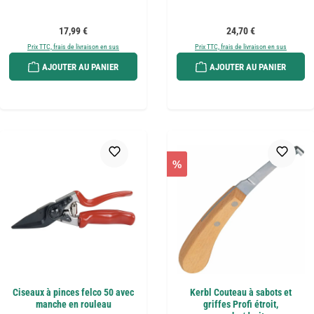
Prix régulier :
Prix régulier :
17,99 €
24,70 €
Prix TTC, frais de livraison en sus
Prix TTC, frais de livraison en sus
AJOUTER AU PANIER
AJOUTER AU PANIER
%
Ciseaux à pinces felco 50 avec
Kerbl Couteau à sabots et
manche en rouleau
griffes Profi étroit,