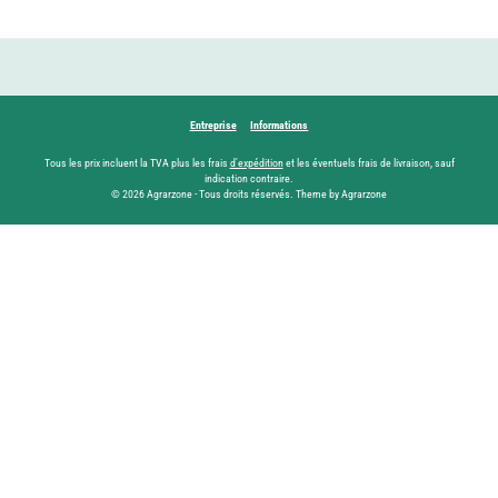
Entreprise
Informations
Tous les prix incluent la TVA plus les frais
d'expédition
et les éventuels frais de livraison, sauf
indication contraire.
© 2026 Agrarzone - Tous droits réservés. Theme by Agrarzone