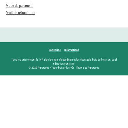
Mode de paiement
Droit de rétractation
Entreprise
Informations
Tous les prix incluent la TVA plus les frais
d'expédition
et les éventuels frais de livraison, sauf
indication contraire.
© 2026 Agrarzone - Tous droits réservés. Theme by Agrarzone