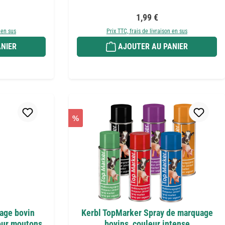
er :
Prix régulier :
1,99 €
 en sus
Prix TTC, frais de livraison en sus
NIER
AJOUTER AU PANIER
%
age bovin
Kerbl TopMarker Spray de marquage
our moutons,
bovins, couleur intense