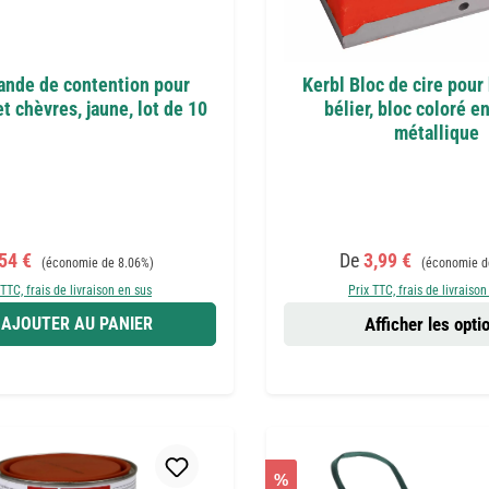
ande de contention pour
Kerbl Bloc de cire pour
t chèvres, jaune, lot de 10
bélier, bloc coloré en
métallique
x de vente :
Prix régulier :
Prix de vente :
Prix régulier 
,54 €
De
3,99 €
(économie de 8.06%)
(économie d
 TTC, frais de livraison en sus
Prix TTC, frais de livraison
AJOUTER AU PANIER
Afficher les opti
%