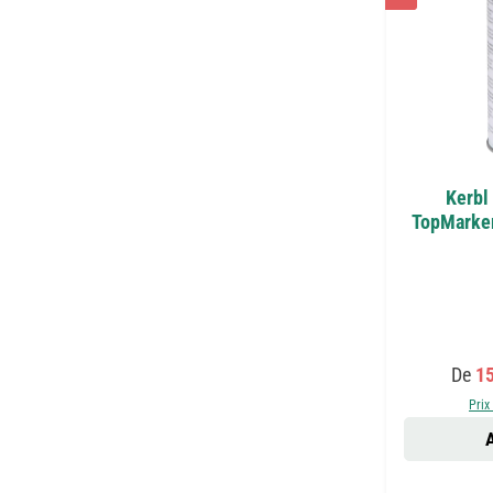
Kerbl
TopMarker
Prix 
De
1
Prix
A