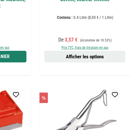
x
Contenu :
0.4 Litre
(8,93 € / 1 Litre)
er :
Prix de vente :
Prix régulier :
De
3,57 €
(économie de 10.53%)
 en sus
Prix TTC, frais de livraison en sus
NIER
Afficher les options
%