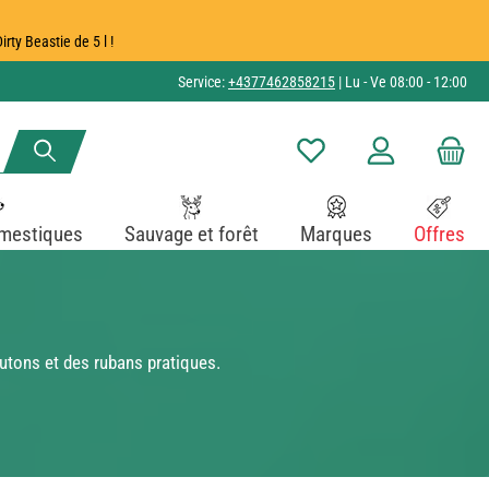
ty Beastie de 5 l !
Service:
+4377462858215
| Lu - Ve 08:00 - 12:00
Vous avez 0 articles dans v
mestiques
Sauvage et forêt
Marques
Offres
utons et des rubans pratiques.