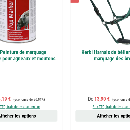
 Peinture de marquage
Kerbl Harnais de bélier
 pour agneaux et moutons
marquage des br
de vente :
Prix régulier :
Prix de vente :
Prix régulier 
5,19 €
De
13,90 €
(économie de 20.01%)
(économie d
 TTC, frais de livraison en sus
Prix TTC, frais de livraison
fficher les options
Afficher les opti