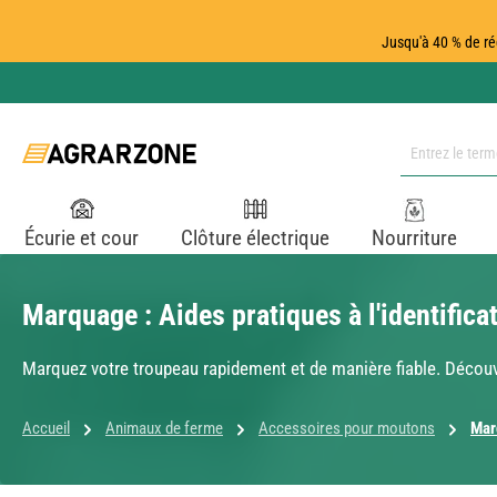
ser au contenu principal
Passer à la recherche
Passer à la navigation principale
Jusqu'à 40 % de ré
Écurie et cour
Clôture électrique
Nourriture
Marquage : Aides pratiques à l'identific
Marquez votre troupeau rapidement et de manière fiable. Décou
Accueil
Animaux de ferme
Accessoires pour moutons
Mar