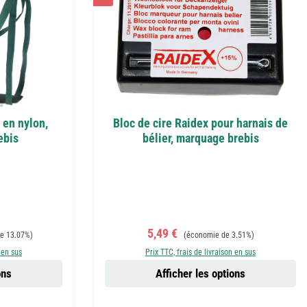
 en nylon,
Bloc de cire Raidex pour harnais de
ebis
bélier, marquage brebis
:
Prix de vente :
Prix régulier :
5,49 €
e 13.07%)
(économie de 3.51%)
 en sus
Prix TTC, frais de livraison en sus
ons
Afficher les options