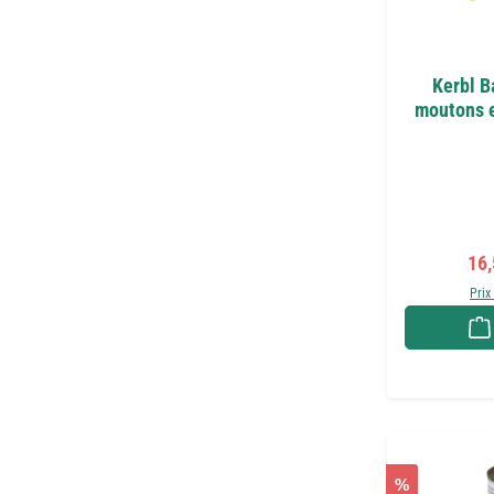
Kerbl B
moutons e
Pri
16
Prix
%