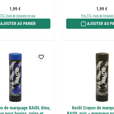
Prix régulier :
Prix réguli
1,99 €
1,99 €
 TTC, frais de livraison en sus
Prix TTC, frais de livraison
AJOUTER AU PANIER
AJOUTER AU PA
on de marquage RAIDL bleu,
Kerbl Crayon de marqu
r pour bovins, ovins et
RAIDL noir – marqueur p