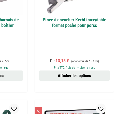
 harnais de
Pince à encocher Kerbl inoxydable
 boîtier
format poche pour porcs
:
Prix de vente :
Prix régulier :
De
13,15 €
e 4.77%)
(économie de 15.11%)
 en sus
Prix TTC, frais de livraison en sus
ons
Afficher les options
%