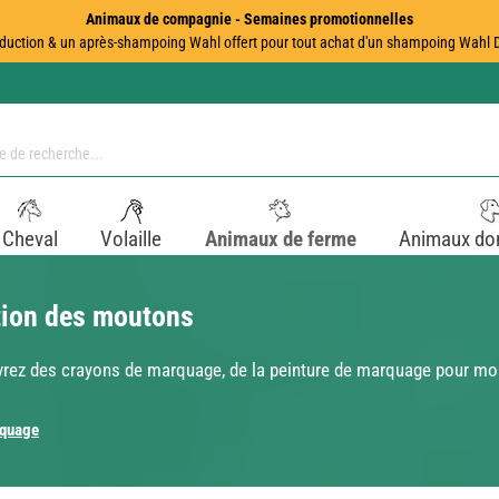
Animaux de compagnie - Semaines promotionnelles
duction & un après-shampoing Wahl offert pour tout achat d'un shampoing Wahl Dir
Cheval
Volaille
Animaux de ferme
Animaux do
ation des moutons
vrez des crayons de marquage, de la peinture de marquage pour mo
quage