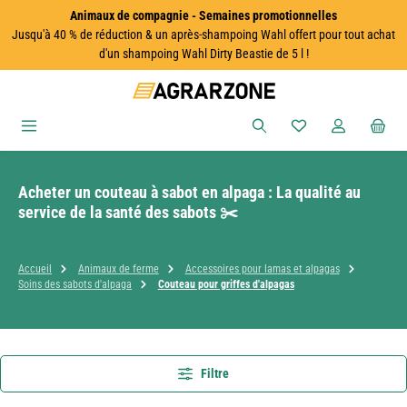
Animaux de compagnie - Semaines promotionnelles
Passer au contenu principal
Jusqu'à 40 % de réduction & un après-shampoing Wahl offert pour tout achat
d'un shampoing Wahl Dirty Beastie de 5 l !
Vous avez 0 articles
Acheter un couteau à sabot en alpaga : La qualité au
service de la santé des sabots ✂️
Accueil
Animaux de ferme
Accessoires pour lamas et alpagas
Soins des sabots d'alpaga
Couteau pour griffes d'alpagas
Filtre