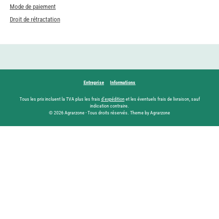
Mode de paiement
Droit de rétractation
Entreprise
Informations
Tous les prix incluent la TVA plus les frais
d'expédition
et les éventuels frais de livraison, sauf
indication contraire.
© 2026 Agrarzone - Tous droits réservés. Theme by Agrarzone