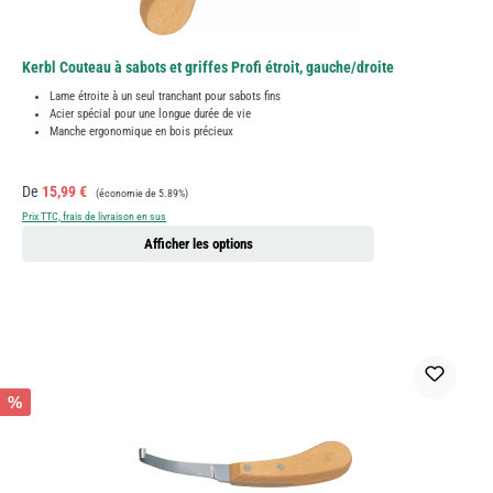
Kerbl Couteau à sabots et griffes Profi étroit, gauche/droite
Lame étroite à un seul tranchant pour sabots fins
Acier spécial pour une longue durée de vie
Manche ergonomique en bois précieux
Prix de vente :
Prix régulier :
De
15,99 €
(économie de 5.89%)
Prix TTC, frais de livraison en sus
Afficher les options
%