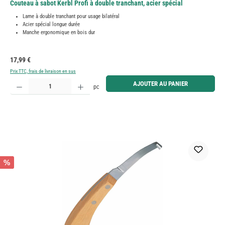
Couteau à sabot Kerbl Profi à double tranchant, acier spécial
Lame à double tranchant pour usage bilatéral
Acier spécial longue durée
Manche ergonomique en bois dur
Prix régulier :
17,99 €
Prix TTC, frais de livraison en sus
Quantité de produit : Entrez la quantité souhaitée ou utilisez les boutons pour augmenter ou diminue
AJOUTER AU PANIER
pc
%