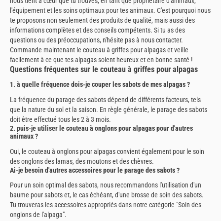
nous tient à cœur que tu trouves, en tant que propriétaire d'animaux,
l'équipement et les soins optimaux pour tes animaux. C'est pourquoi nous
te proposons non seulement des produits de qualité, mais aussi des
informations complètes et des conseils compétents. Si tu as des
questions ou des préoccupations, n'hésite pas à nous contacter.
Commande maintenant le couteau à griffes pour alpagas et veille
facilement à ce que tes alpagas soient heureux et en bonne santé !
Questions fréquentes sur le couteau à griffes pour alpagas
1. à quelle fréquence dois-je couper les sabots de mes alpagas ?
La fréquence du parage des sabots dépend de différents facteurs, tels
que la nature du sol et la saison. En règle générale, le parage des sabots
doit être effectué tous les 2 à 3 mois.
2. puis-je utiliser le couteau à onglons pour alpagas pour d'autres
animaux ?
Oui, le couteau à onglons pour alpagas convient également pour le soin
des onglons des lamas, des moutons et des chèvres.
Ai-je besoin d'autres accessoires pour le parage des sabots ?
Pour un soin optimal des sabots, nous recommandons l'utilisation d'un
baume pour sabots et, le cas échéant, d'une brosse de soin des sabots.
Tu trouveras les accessoires appropriés dans notre catégorie "Soin des
onglons de l'alpaga".