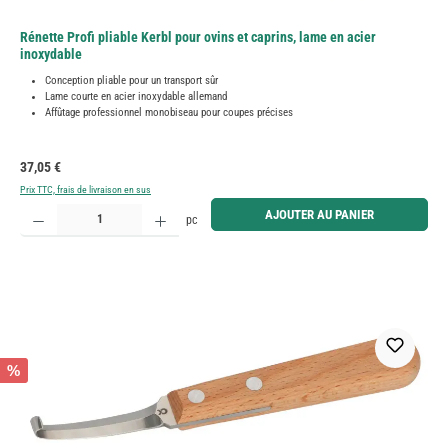
Rénette Profi pliable Kerbl pour ovins et caprins, lame en acier
inoxydable
Conception pliable pour un transport sûr
Lame courte en acier inoxydable allemand
Affûtage professionnel monobiseau pour coupes précises
Prix régulier :
37,05 €
Prix TTC, frais de livraison en sus
Quantité de produit : Entrez la quantité souhaitée ou utilisez les boutons pour augmenter ou diminue
AJOUTER AU PANIER
pc
%