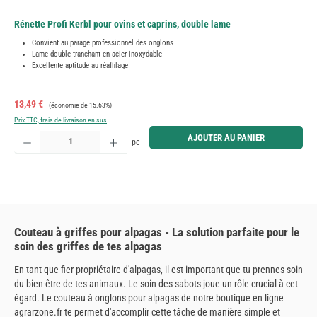
Rénette Profi Kerbl pour ovins et caprins, double lame
Convient au parage professionnel des onglons
Lame double tranchant en acier inoxydable
Excellente aptitude au réaffilage
Prix de vente :
Prix régulier :
13,49 €
(économie de 15.63%)
Prix TTC, frais de livraison en sus
Quantité de produit : Entrez la quantité souhaitée ou utilisez les boutons pour augmenter ou diminue
AJOUTER AU PANIER
pc
Couteau à griffes pour alpagas - La solution parfaite pour le
soin des griffes de tes alpagas
En tant que fier propriétaire d'alpagas, il est important que tu prennes soin
du bien-être de tes animaux. Le soin des sabots joue un rôle crucial à cet
égard. Le couteau à onglons pour alpagas de notre boutique en ligne
agrarzone.fr te permet d'accomplir cette tâche de manière simple et