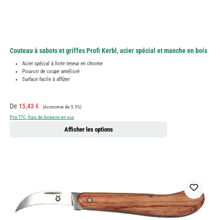
Couteau à sabots et griffes Profi Kerbl, acier spécial et manche en bois
Acier spécial à forte teneur en chrome
Pouvoir de coupe amélioré
Surface facile à affûter
Prix de vente :
Prix régulier :
De
15,43 €
(économie de 3.5%)
Prix TTC, frais de livraison en sus
Afficher les options