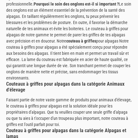
professionnelle.
Pourquoi le soin des onglons est-il si important ?
Le soin
des onglons est un élément essentiel de la prévention de la santé des
alpagas. En taillant régulièrement les onglons, tu peux prévenir les
blessures et les problèmes de posture. En outre, il favorise la démarche
naturelle de tes animaux et évite les boiteries. Le couteau à griffes pour
alpagas de notre gamme te permet de parer les griffes de tes alpagas
avec précision et en douceur. Notre
couteau à griffes
pour alpagas Notre
couteau à griffes pour alpagas a été spécialement conçu pour répondre
aux besoins des alpagas. Il tient bien en main et permet un travail sûr et
efficace. La lame du couteau est fabriquée en acier de haute qualité, ce
qui garantit une longue durée de vie. Son tranchant permet de couper les
onglons de manière nette et précise, sans endommager les tissus
environnants.
Couteaux à griffes pour alpagas dans la catégorie Animaux
d'élevage
Faisant partie de notre vaste gamme de produits pour animaux d'élevage,
le couteau à griffes pour alpagas est la solution idéale pour les
propriétaires d'alpagas. Que tu veuilles couper une seule griffe d'alpaga
ou que tu aies à t'occuper d'un troupeau plus important, notre couteau à
griffes est l'outil parfait pour toi.
Couteau à griffes pour alpagas dans la catégorie Alpagas et
lamas