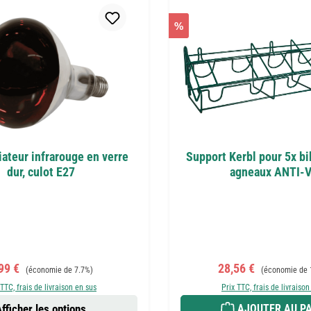
%
iateur infrarouge en verre
Support Kerbl pour 5x b
dur, culot E27
agneaux ANTI-
ix de vente :
Prix régulier :
Prix de vente :
Prix régulier :
99 €
28,56 €
(économie de 7.7%)
(économie de 
 TTC, frais de livraison en sus
Prix TTC, frais de livraison
fficher les options
AJOUTER AU PA