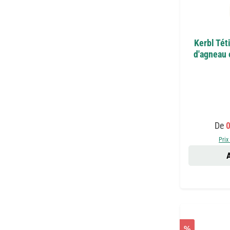
Kerbl Tét
d'agneau 
Prix
De
0
Prix
A
%