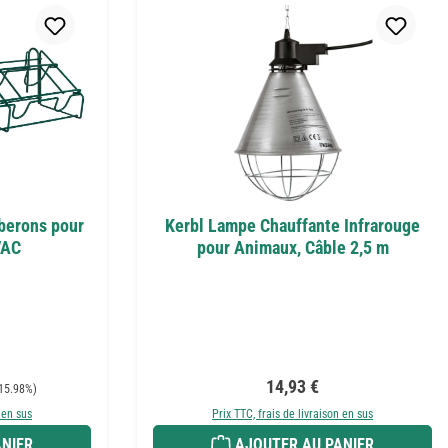
iberons pour
Kerbl Lampe Chauffante Infrarouge
VAC
pour Animaux, Câble 2,5 m
Prix régulier :
14,93 €
15.98%)
 en sus
Prix TTC, frais de livraison en sus
NIER
AJOUTER AU PANIER