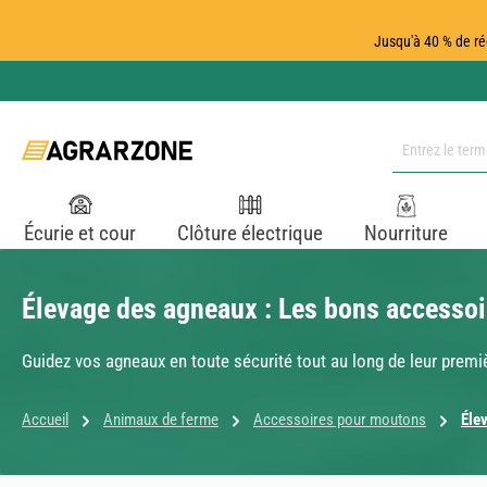
ser au contenu principal
Passer à la recherche
Passer à la navigation principale
Jusqu'à 40 % de ré
Écurie et cour
Clôture électrique
Nourriture
Élevage des agneaux : Les bons accessoi
Guidez vos agneaux en toute sécurité tout au long de leur premiè
Accueil
Animaux de ferme
Accessoires pour moutons
Éle