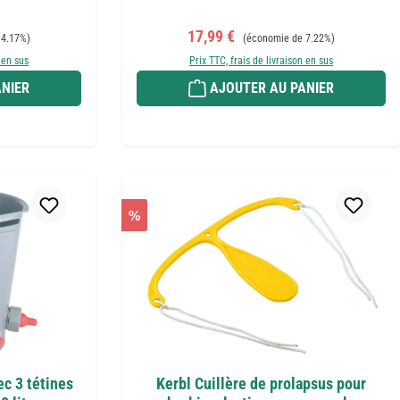
Prix de vente :
Prix régulier :
17,99 €
 4.17%)
(économie de 7.22%)
 en sus
Prix TTC, frais de livraison en sus
NIER
AJOUTER AU PANIER
%
c 3 tétines
Kerbl Cuillère de prolapsus pour