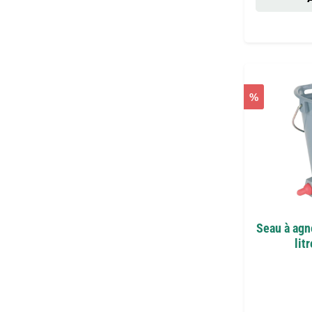
%
Seau à agne
lit