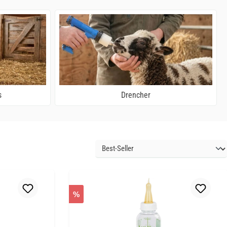
s
Drencher
%