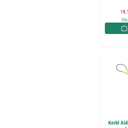
Prix
18,
Prix
Kerbl Aid