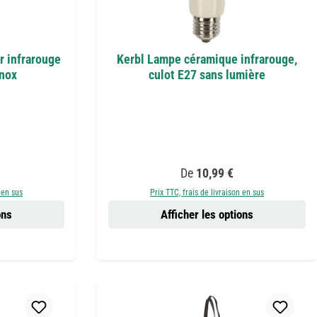
r infrarouge
Kerbl Lampe céramique infrarouge,
inox
culot E27 sans lumière
:
Prix régulier :
De
10,99 €
 en sus
Prix TTC, frais de livraison en sus
ons
Afficher les options