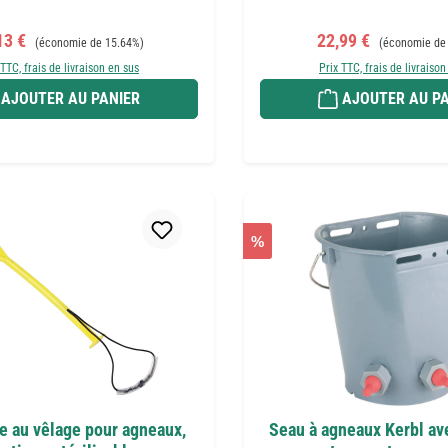
 de vente :
Prix régulier :
Prix de vente :
Prix régulier :
13 €
22,99 €
(économie de 15.64%)
(économie de
 TTC, frais de livraison en sus
Prix TTC, frais de livraison
AJOUTER AU PANIER
AJOUTER AU PA
%
e au vêlage pour agneaux,
Seau à agneaux Kerbl ave