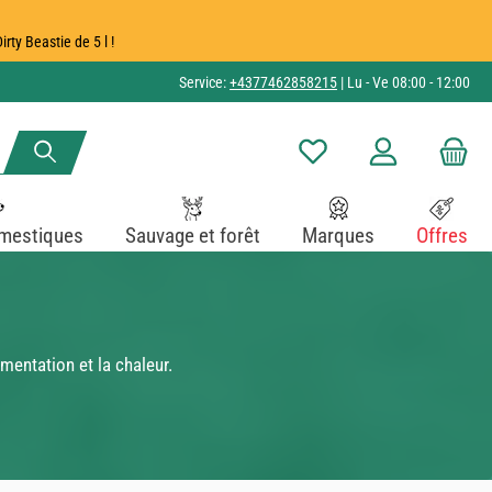
ty Beastie de 5 l !
Service:
+4377462858215
| Lu - Ve 08:00 - 12:00
Vous avez 0 articles dans v
mestiques
Sauvage et forêt
Marques
Offres
mentation et la chaleur.