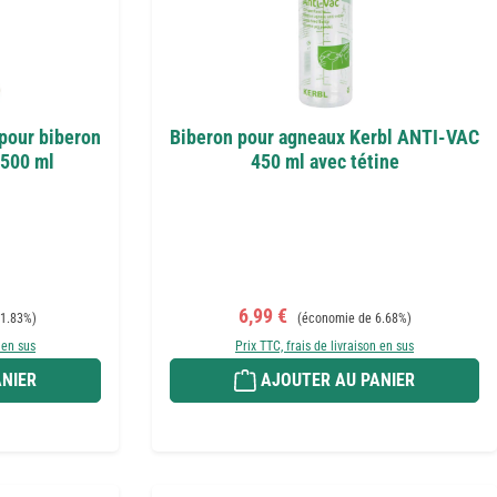
 pour biberon
Biberon pour agneaux Kerbl ANTI-VAC
 500 ml
450 ml avec tétine
Prix de vente :
Prix régulier :
6,99 €
1.83%)
(économie de 6.68%)
 en sus
Prix TTC, frais de livraison en sus
NIER
AJOUTER AU PANIER