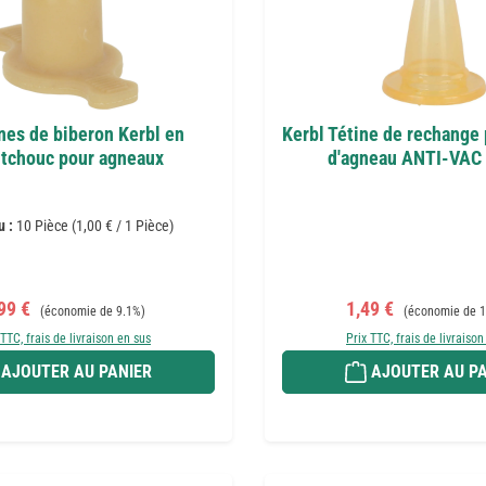
nes de biberon Kerbl en
Kerbl Tétine de rechange
tchouc pour agneaux
d'agneau ANTI-VAC
u :
10 Pièce
(1,00 € / 1 Pièce)
ix de vente :
Prix régulier :
Prix de vente :
Prix régulier :
99 €
1,49 €
(économie de 9.1%)
(économie de 1
 TTC, frais de livraison en sus
Prix TTC, frais de livraison
AJOUTER AU PANIER
AJOUTER AU PA