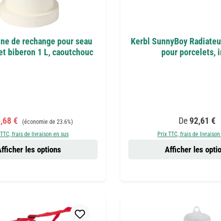
ine de rechange pour seau
Kerbl SunnyBoy Radiateu
et biberon 1 L, caoutchouc
pour porcelets, 
 de vente :
Prix régulier :
Prix régulier 
,68 €
De
92,61 €
(économie de 23.6%)
 TTC, frais de livraison en sus
Prix TTC, frais de livraison
fficher les options
Afficher les opti