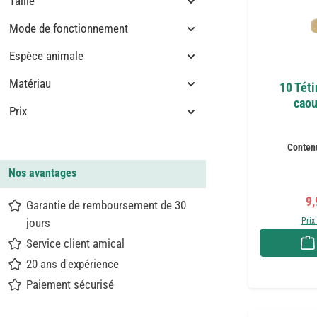
Taille
Mode de fonctionnement
Espèce animale
Matériau
10 Téti
caou
Prix
Conten
Nos avantages
Pr
9,
Garantie de remboursement de 30
jours
Prix
Service client amical
20 ans d'expérience
Paiement sécurisé