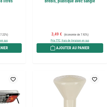
8 litres
brebis, plastique avec sangle
Prix de vente :
Prix régulier :
3,49 €
 7.22%)
(économie de 7.92%)
 en sus
Prix TTC, frais de livraison en sus
NIER
AJOUTER AU PANIER