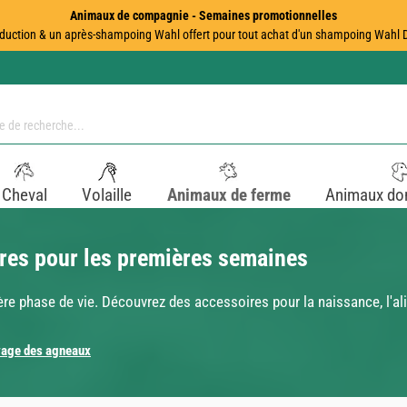
Animaux de compagnie - Semaines promotionnelles
duction & un après-shampoing Wahl offert pour tout achat d'un shampoing Wahl Dir
Cheval
Volaille
Animaux de ferme
Animaux do
res pour les premières semaines
re phase de vie. Découvrez des accessoires pour la naissance, l'ali
vage des agneaux