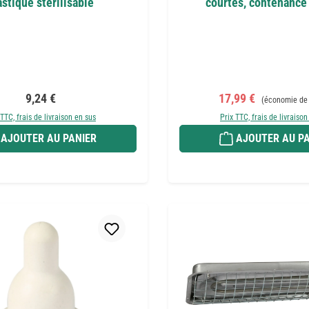
astique stérilisable
courtes, contenance 
Prix régulier :
Prix de vente :
Prix régulier :
9,24 €
17,99 €
(économie de
 TTC, frais de livraison en sus
Prix TTC, frais de livraison
AJOUTER AU PANIER
AJOUTER AU PA