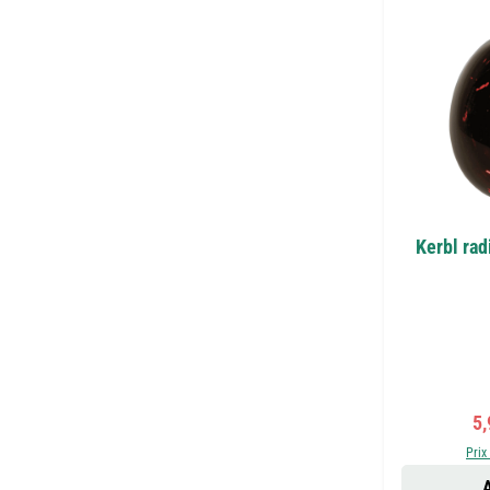
Kerbl rad
Pr
5,
Prix
A