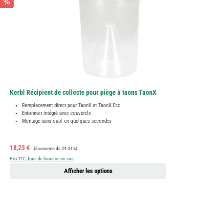
%
Kerbl Récipient de collecte pour piège à taons TaonX
Remplacement direct pour TaonX et TaonX Eco
Entonnoir intégré avec couvercle
Montage sans outil en quelques secondes
Prix de vente :
Prix régulier :
18,23 €
(économie de 24.01%)
Prix TTC, frais de livraison en sus
Afficher les options