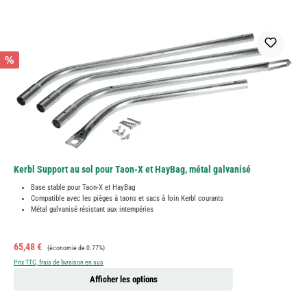
%
Kerbl Support au sol pour Taon-X et HayBag, métal galvanisé
Base stable pour Taon-X et HayBag
Compatible avec les pièges à taons et sacs à foin Kerbl courants
Métal galvanisé résistant aux intempéries
Prix de vente :
Prix régulier :
65,48 €
(économie de 0.77%)
Prix TTC, frais de livraison en sus
Afficher les options