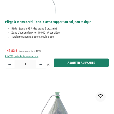
Piège à taons Kerbl Taon-X avec support au sol, non toxique
Réduit jusqu'à 95 % des taons à proximité
Zone d'action d'environ 10 000 m² par piège
Totalement non toxique et écologique
Prix de vente :
Prix régulier :
145,83 €
(économie de 2.13%)
Prix TTC, frais de livraison en sus
Quantité de produit : Entrez la quantité souhaitée ou utilisez les boutons pour augmenter ou diminue
AJOUTER AU PANIER
pc