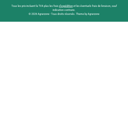
Tous les prix incluent la TVA plus les frais
d'expédition
et les éventuels frais de livraison, sauf
indication contraire.
© 2026 Agrarzone - Tous droits réservés. Theme by Agrarzone