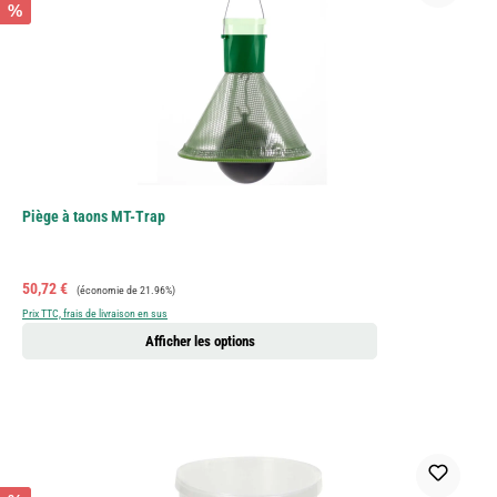
%
Piège à taons MT-Trap
Prix de vente :
Prix régulier :
50,72 €
(économie de 21.96%)
Prix TTC, frais de livraison en sus
Afficher les options