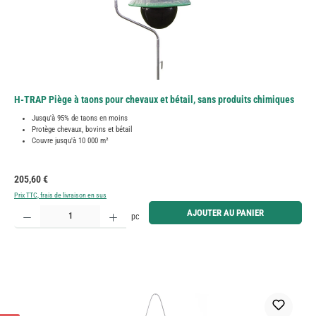
H-TRAP Piège à taons pour chevaux et bétail, sans produits chimiques
Jusqu'à 95% de taons en moins
Protège chevaux, bovins et bétail
Couvre jusqu'à 10 000 m²
Prix régulier :
205,60 €
Prix TTC, frais de livraison en sus
Quantité de produit : Entrez la quantité souhaitée ou utilisez les boutons pour augmenter ou diminue
AJOUTER AU PANIER
pc