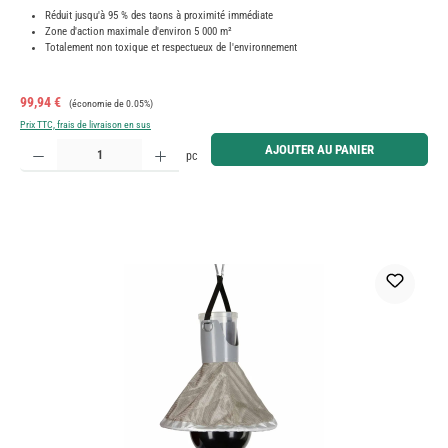
Réduit jusqu'à 95 % des taons à proximité immédiate
Zone d'action maximale d'environ 5 000 m²
Totalement non toxique et respectueux de l'environnement
Prix de vente :
Prix régulier :
99,94 €
(économie de 0.05%)
Prix TTC, frais de livraison en sus
Quantité de produit : Entrez la quantité souhaitée ou utilisez les boutons pour augmenter ou diminue
AJOUTER AU PANIER
pc