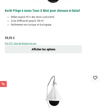
Kerbl Piège à taons Taon-X Mini pour chevaux et bétail
Réduit jusqu'à 95 % des taons à proximité
Zone d'efficacité jusqu'à 100 m²
Entièrement non toxique et écologique
Prix régulier :
59,95 €
Prix TTC, frais de livraison en sus
Afficher les options
%