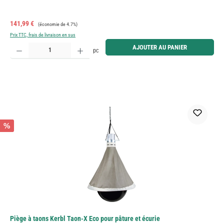
Prix de vente :
Prix régulier :
141,99 €
(économie de 4.7%)
Prix TTC, frais de livraison en sus
Quantité de produit : Entrez la quantité souhaitée ou utilisez les boutons pour augmenter ou diminue
AJOUTER AU PANIER
pc
%
Piège à taons Kerbl Taon-X Eco pour pâture et écurie