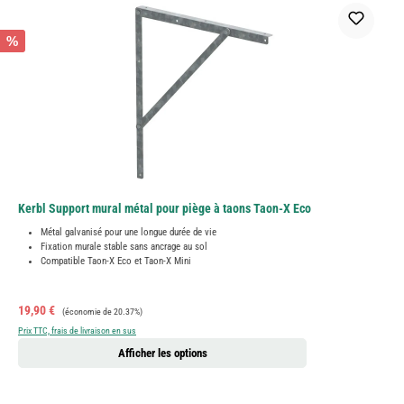
%
Kerbl Support mural métal pour piège à taons Taon-X Eco
Métal galvanisé pour une longue durée de vie
Fixation murale stable sans ancrage au sol
Compatible Taon-X Eco et Taon-X Mini
Prix de vente :
Prix régulier :
19,90 €
(économie de 20.37%)
Prix TTC, frais de livraison en sus
Afficher les options