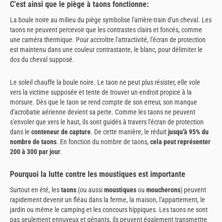
C'est ainsi que le piège à taons fonctionne:
La boule noire au milieu du piège symbolise l'arrière-train d'un cheval. Les
taons ne peuvent percevoir que les contrastes clairs et foncés, comme
une caméra thermique. Pour accroître l'attractivité, l'écran de protection
est maintenu dans une couleur contrastante, le blanc, pour délimiter le
dos du cheval supposé.
Le soleil chauffe la boule noire. Le taon ne peut plus résister, elle vole
vers la victime supposée et tente de trouver un endroit propice à la
morsure. Dès que le taon se rend compte de son erreur, son manque
d'acrobatie aérienne devient sa perte. Comme les taons ne peuvent
s'envoler que vers le haut, ils sont guidés à travers l'écran de protection
dans le
conteneur de capture
. De cette manière, le réduit
jusqu'à 95% du
nombre de taons
. En fonction du nombre de taons,
cela peut représenter
200 à 300 par jour
.
Pourquoi la lutte contre les moustiques est importante
Surtout en été, les
taons
(ou aussi
moustiques
ou
moucherons
) peuvent
rapidement devenir un fléau dans la ferme, la maison, l'appartement, le
jardin ou même le camping et les concours hippiques. Les taons ne sont
pas seulement ennuyeux et gênants, ils peuvent également transmettre