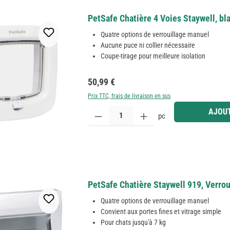
PetSafe Chatière 4 Voies Staywell, bla
Quatre options de verrouillage manuel
Aucune puce ni collier nécessaire
Coupe-tirage pour meilleure isolation
Prix régulier :
50,99 €
Prix TTC, frais de livraison en sus
Quantité de produit : Entrez la quantité souhaitée
AJOUT
pc
PetSafe Chatière Staywell 919, Verrou
Quatre options de verrouillage manuel
Convient aux portes fines et vitrage simple
Pour chats jusqu'à 7 kg