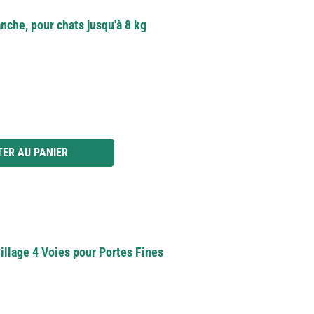
nche, pour chats jusqu'à 8 kg
 ou utilisez les boutons pour augmenter ou diminuer la quantité.
ER AU PANIER
illage 4 Voies pour Portes Fines