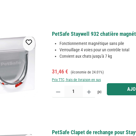
PetSafe Staywell 932 chatière magnéti
Fonctionnement magnétique sans pile
Verrouillage 4 voies pour un contrôle total
Convient aux chats jusqu'à 7 kg
Prix de vente :
Prix régulier :
31,46 €
(économie de 24.01%)
Prix TTC, frais de livraison en sus
Quantité de produit : Entrez la quantité souhaitée
AJO
pc
PetSafe Clapet de rechange pour Stay