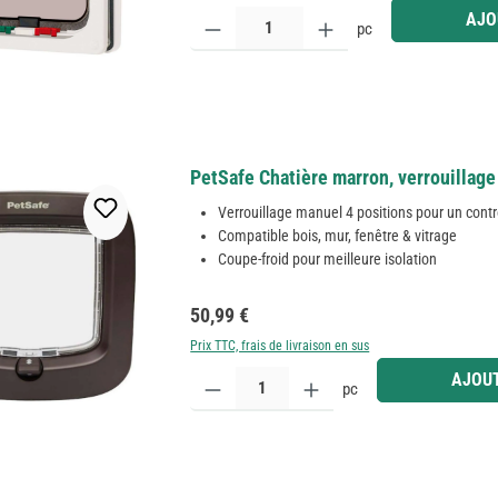
Quantité de produit : Entrez la quantité souhaitée
AJO
pc
PetSafe Chatière marron, verrouillage
Verrouillage manuel 4 positions pour un contr
Compatible bois, mur, fenêtre & vitrage
Coupe-froid pour meilleure isolation
Prix régulier :
50,99 €
Prix TTC, frais de livraison en sus
Quantité de produit : Entrez la quantité souhaitée
AJOUT
pc