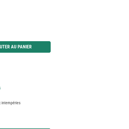
 ou utilisez les boutons pour augmenter ou diminuer la quantité.
UTER AU PANIER
s
ux intempéries