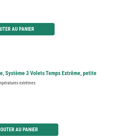
 ou utilisez les boutons pour augmenter ou diminuer la quantité.
UTER AU PANIER
ée, Système 3 Volets Temps Extrême, petite
températures extrêmes
 ou utilisez les boutons pour augmenter ou diminuer la quantité.
OUTER AU PANIER