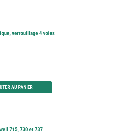
que, verrouillage 4 voies
 ou utilisez les boutons pour augmenter ou diminuer la quantité.
UTER AU PANIER
well 715, 730 et 737