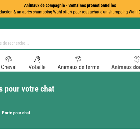
Animaux de compagnie - Semaines promotionnelles
duction & un après-shampoing Wahl offert pour tout achat d'un shampoing Wahl Dir
Cheval
Volaille
Animaux de ferme
Animaux do
s pour votre chat
Porte pour chat