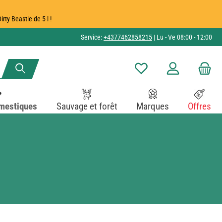
ty Beastie de 5 l !
Service:
+4377462858215
| Lu - Ve 08:00 - 12:00
Vous avez 0 articles dans v
mestiques
Sauvage et forêt
Marques
Offres