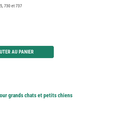
5, 730 et 737
 ou utilisez les boutons pour augmenter ou diminuer la quantité.
UTER AU PANIER
our grands chats et petits chiens