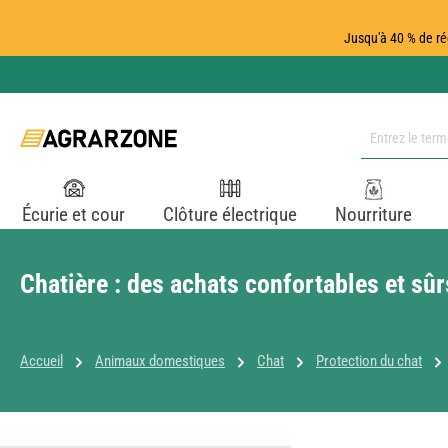
ser au contenu principal
Passer à la recherche
Passer à la navigation principale
Jusqu'à 40 % de ré
Écurie et cour
Clôture électrique
Nourriture
Chatière : des achats confortables et sûr
Accueil
Animaux domestiques
Chat
Protection du chat