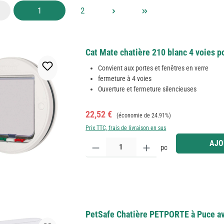
Page
Page
1
2
Cat Mate chatière 210 blanc 4 voies po
Convient aux portes et fenêtres en verre
fermeture à 4 voies
Ouverture et fermeture silencieuses
Prix de vente :
Prix régulier :
22,52 €
(économie de 24.91%)
Prix TTC, frais de livraison en sus
Quantité de produit : Entrez la quantité souhaitée
AJO
pc
PetSafe Chatière PETPORTE à Puce ave