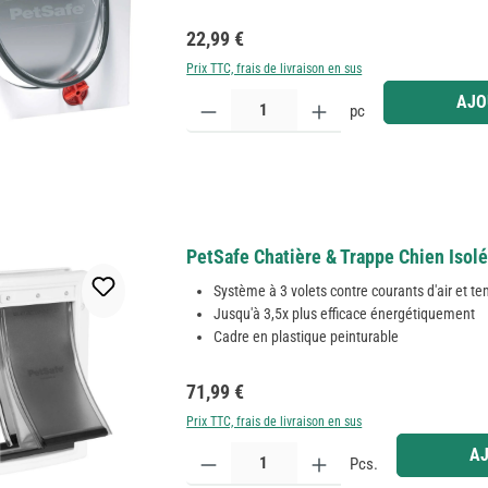
Prix régulier :
22,99 €
Prix TTC, frais de livraison en sus
Quantité de produit : Entrez la quantité souhaitée
AJO
pc
PetSafe Chatière & Trappe Chien Isol
Système à 3 volets contre courants d'air et 
Jusqu'à 3,5x plus efficace énergétiquement
Cadre en plastique peinturable
Prix régulier :
71,99 €
Prix TTC, frais de livraison en sus
Quantité de produit : Entrez la quantité souhaitée
AJ
Pcs.