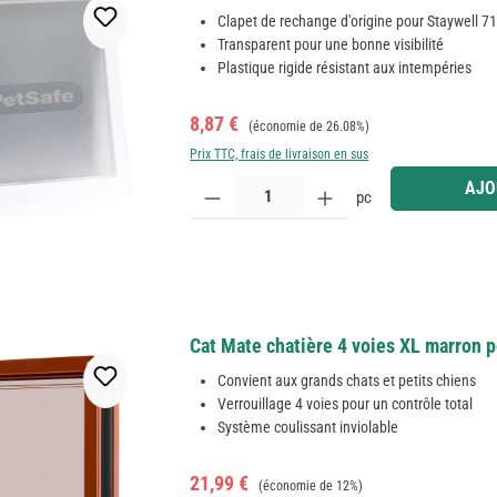
Clapet de rechange d'origine pour Staywell 71
Transparent pour une bonne visibilité
Plastique rigide résistant aux intempéries
Prix de vente :
Prix régulier :
8,87 €
(économie de 26.08%)
Prix TTC, frais de livraison en sus
Quantité de produit : Entrez la quantité souhaitée
AJO
pc
Cat Mate chatière 4 voies XL marron p
Convient aux grands chats et petits chiens
Verrouillage 4 voies pour un contrôle total
Système coulissant inviolable
Prix de vente :
Prix régulier :
21,99 €
(économie de 12%)