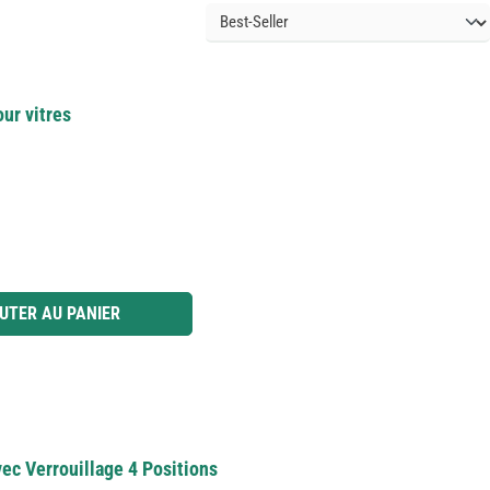
ur vitres
 ou utilisez les boutons pour augmenter ou diminuer la quantité.
UTER AU PANIER
c Verrouillage 4 Positions