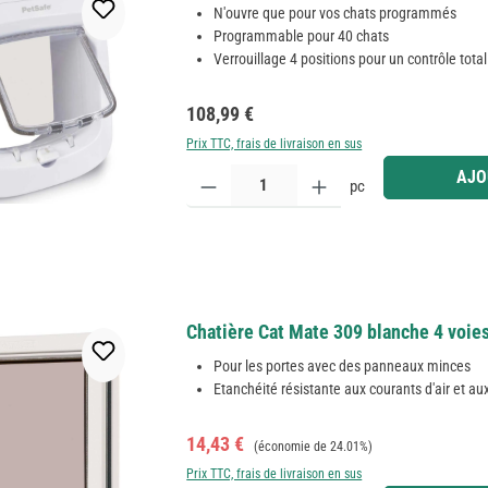
N'ouvre que pour vos chats programmés
Programmable pour 40 chats
Verrouillage 4 positions pour un contrôle total
Prix régulier :
108,99 €
Prix TTC, frais de livraison en sus
Quantité de produit : Entrez la quantité souhaitée
AJO
pc
Chatière Cat Mate 309 blanche 4 voie
Pour les portes avec des panneaux minces
Etanchéité résistante aux courants d'air et a
Prix de vente :
Prix régulier :
14,43 €
(économie de 24.01%)
Prix TTC, frais de livraison en sus