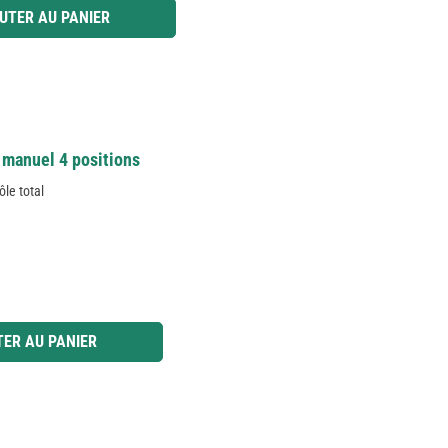
 ou utilisez les boutons pour augmenter ou diminuer la quantité.
UTER AU PANIER
 manuel 4 positions
ôle total
 ou utilisez les boutons pour augmenter ou diminuer la quantité.
ER AU PANIER