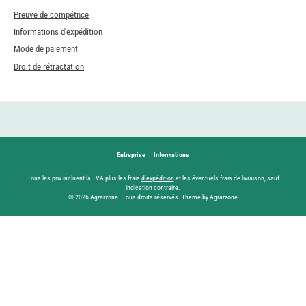
Preuve de compétnce
Informations d'expédition
Mode de paiement
Droit de rétractation
Entreprise
Informations
Tous les prix incluent la TVA plus les frais
d'expédition
et les éventuels frais de livraison, sauf
indication contraire.
© 2026 Agrarzone - Tous droits réservés. Theme by Agrarzone