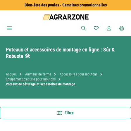
Bien-être des poules - Semaines promotionnelles
Passer au contenu principal
Vous avez 0 articles
Poteaux et accessoires de montage en ligne : Sûr &
Robuste 🛠️
Accueil
Animaux de ferme
Accessoires pour moutons
Équipement d'écurie pour moutons
Poteaux de pâturage et accessoires de montage
Filtre