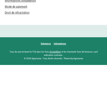
Informations d'expédition
Mode de paiement
Droit de rétractation
Entreprise
Informations
Tous les prix incluent la TVA plus les frais
d'expédition
et les éventuels frais de livraison, sauf
indication contraire.
© 2026 Agrarzone - Tous droits réservés. Theme by Agrarzone