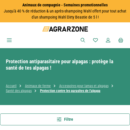
Animaux de compagnie - Semaines promotionnelles
Passer au contenu principal
Jusqu'à 40 % de réduction & un après-shampoing Wahl offert pour tout achat
d'un shampoing Wahl Dirty Beastie de 5 l !
Vous avez 0 articles
Protection antiparasitaire pour alpagas : protège la
santé de tes alpagas !
Accueil
Animaux de ferme
Accessoires pour lamas et alpagas
Santé des alpagas
Protection contre les parasites de l'alpaga
Filtre