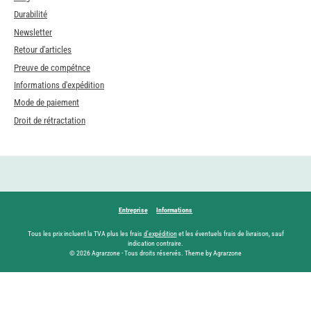
Durabilité
Newsletter
Retour d'articles
Preuve de compétnce
Informations d'expédition
Mode de paiement
Droit de rétractation
Entreprise
Informations
Tous les prix incluent la TVA plus les frais
d'expédition
et les éventuels frais de livraison, sauf
indication contraire.
© 2026 Agrarzone - Tous droits réservés. Theme by Agrarzone