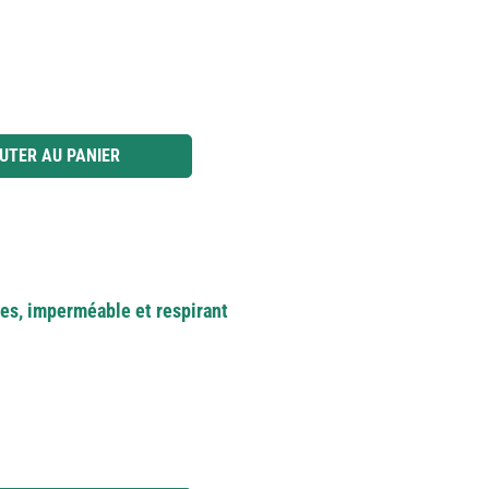
 ou utilisez les boutons pour augmenter ou diminuer la quantité.
UTER AU PANIER
es, imperméable et respirant