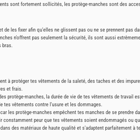
ts sont fortement sollicités, les protège-manches sont des accesso
de les fixer afin qu'elles ne glissent pas ou ne se prennent pas da
es n'offrent pas seulement la sécurité, ils sont aussi extrêmement
s bras.
 à protéger tes vêtements de la saleté, des taches et des impuretés. 
s et frais.
des protège-manches, la durée de vie de tes vêtements de travail es
 de tes vêtements contre l'usure et les dommages.
, car les protège-manches empêchent tes manches de se prendre da
avoir constamment peur que tes vêtements soient endommagés ou que
ns des matériaux de haute qualité et s'adaptent parfaitement à tes b