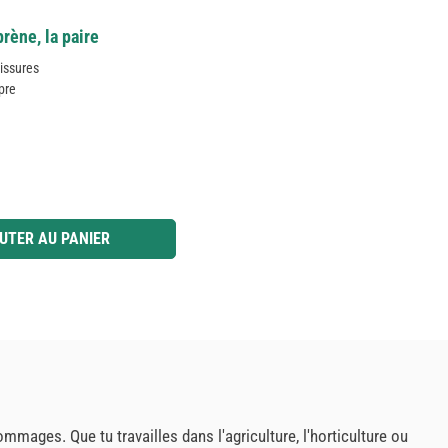
rène, la paire
lissures
pre
 ou utilisez les boutons pour augmenter ou diminuer la quantité.
UTER AU PANIER
mmages. Que tu travailles dans l'agriculture, l'horticulture ou