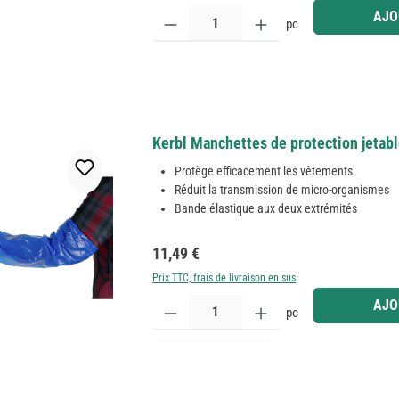
Quantité de produit : Entrez la quantité souhaitée
AJO
pc
Kerbl Manchettes de protection jetab
Protège efficacement les vêtements
Réduit la transmission de micro-organismes
Bande élastique aux deux extrémités
Prix régulier :
11,49 €
Prix TTC, frais de livraison en sus
Quantité de produit : Entrez la quantité souhaitée
AJO
pc