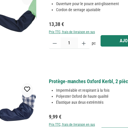
Ouverture pour le pouce anti-glissement
Cordon de serrage ajustable
Prix régulier :
13,38 €
Prix TTC, frais de livraison en sus
Quantité de produit : Entrez la quantité souhaitée
AJO
pc
Protège-manches Oxford Kerbl, 2 pièc
Imperméable et respirant à la fois
Polyester Oxford de haute qualité
Élastique aux deux extrémités
Prix régulier :
9,99 €
Prix TTC, frais de livraison en sus