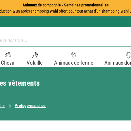
Animaux de compagnie - Semaines promotionnelles
duction & un après-shampoing Wahl offert pour tout achat d'un shampoing Wahl Dir
Cheval
Volaille
Animaux de ferme
Animaux do
tes vêtements
ble
Protège-manches