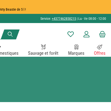
ty Beastie de 5 l !
Service:
+4377462858215
| Lu - Ve 08:00 - 12:00
Vous avez 0 articles dans v
mestiques
Sauvage et forêt
Marques
Offres