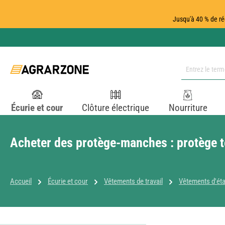
ser au contenu principal
Passer à la recherche
Passer à la navigation principale
Jusqu'à 40 % de ré
Écurie et cour
Clôture électrique
Nourriture
Acheter des protège-manches : protège 
Accueil
Écurie et cour
Vêtements de travail
Vêtements d'éta