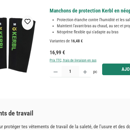
Manchons de protection Kerbl en néop
Protection étanche contre l'humidité et les sa
Maintient l'avant-bras au chaud, au sec et pro
Néoprène flexible qui s'adapte au bras
Variantes de
16,48 €
Prix régulier :
16,99 €
Prix TTC, frais de livraison en sus
Quantité de produit : Entrez la quantité souhaitée
AJO
pc
ts de travail
 protéger tes vêtements de travail de la saleté, de l'usure et des do