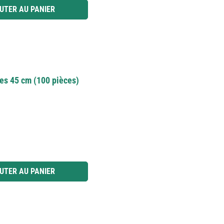
 ou utilisez les boutons pour augmenter ou diminuer la quantité.
UTER AU PANIER
les 45 cm (100 pièces)
 ou utilisez les boutons pour augmenter ou diminuer la quantité.
UTER AU PANIER