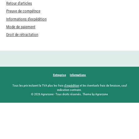
Retour d'articles
Preuve de compétnce
Informations d'expédition
Mode de paiement
Droit de rétractation
Entreprise
Informations
Tous les prix incluent la TVA plus les frais
d'expédition
et les éventuels frais de livraison, sauf
indication contraire.
© 2026 Agrarzone - Tous droits réservés. Theme by Agrarzone