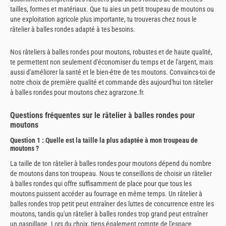
tailles, formes et matériaux. Que tu aies un petit troupeau de moutons ou
une exploitation agricole plus importante, tu trouveras chez nous le
râtelier à balles rondes adapté à tes besoins.
Nos râteliers à balles rondes pour moutons, robustes et de haute qualité,
te permettent non seulement d'économiser du temps et de l'argent, mais
aussi d'améliorer la santé et le bien-être de tes moutons. Convaincs-toi de
notre choix de première qualité et commande dès aujourd'hui ton râtelier
à balles rondes pour moutons chez agrarzone.fr.
Questions fréquentes sur le râtelier à balles rondes pour
moutons
Question 1 : Quelle est la taille la plus adaptée à mon troupeau de
moutons ?
La taille de ton râtelier à balles rondes pour moutons dépend du nombre
de moutons dans ton troupeau. Nous te conseillons de choisir un râtelier
à balles rondes qui offre suffisamment de place pour que tous les
moutons puissent accéder au fourrage en même temps. Un râtelier à
balles rondes trop petit peut entraîner des luttes de concurrence entre les
moutons, tandis qu'un râtelier à balles rondes trop grand peut entraîner
un gaspillage. Lors du choix, tiens également compte de l'espace